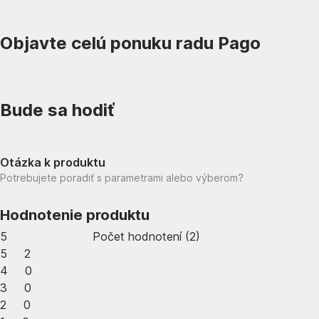
Objavte celú ponuku radu Pago
Bude sa hodiť
Otázka k produktu
Potrebujete poradiť s parametrami alebo výberom?
Hodnotenie produktu
5
Počet hodnotení
(
2
)
5
2
4
0
3
0
2
0