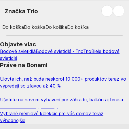
Značka Trio
Do košíka
Do košíka
Do košíka
Do košíka
Objavte viac
Bodové svietidlá
Bodové svietidlá · Trio
Trio
Biele bodové
svietidlá
Práve na Bonami
Summer Sale až -40 %
Ulovte ich, než bude neskoro! 10 000+ produktov teraz vo
výpredaji so zľavou až 40 %
Záhrada vo výpredaji
Ušetrite na novom vybavení pre záhradu, balkón aj terasu
Prémiové vo výpredaji
Vybrané prémiové kolekcie pre váš domov teraz
výhodnejšie