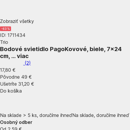
Zobraziť všetky
-63 %
ID: 1711434
Trio
Bodové svietidlo Pago
Kovové, biele, 7x24
cm
, …
viac
(
2
)
17,80 €
Pôvodne
49 €
Ušetríte 31,20 €
Do košíka
Na sklade > 5 ks, doručíme ihneď
Na sklade, doručíme ihneď
Osobný odber
Od 2,59 €