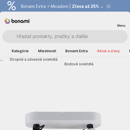
Bonami Extra × Micadoni |
Zľava až 25% →
Menu
Kategórie
Miestnosti
Bonami Extra
Akcie a zľavy
...
Stropné a závesné svietidlá
Bodové svietidlá