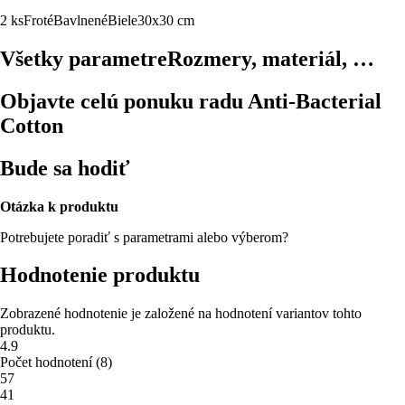
2 ks
Froté
Bavlnené
Biele
30x30 cm
Všetky parametre
Rozmery, materiál, …
Objavte celú ponuku radu Anti-Bacterial
Cotton
Bude sa hodiť
Otázka k produktu
Potrebujete poradiť s parametrami alebo výberom?
Hodnotenie produktu
Zobrazené hodnotenie je založené na hodnotení variantov tohto
produktu.
4.9
Počet hodnotení
(
8
)
5
7
4
1