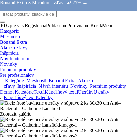
Bonami Extra × Micadoni |
Zľava až 25% →
10 € pre vás
Registrácia
Prihlásenie
Porovnanie
Košík
Menu
Kategórie
Miestnosti
Bonami Extra
Akcie a zľavy
Inšpirácia
Návrh interiéru
Novinky
Premium produkty
Pre profesionálov
Kategórie
Miestnosti
Bonami Extra
Akcie a
zľavy
Inšpirácia
Návrh interiéru
Novinky
Premium produkty
Domov
Kategórie
Textil
Kúpeľňový textil
Uteráky
Uteráky
...
Kúpeľňový textil
Uteráky
Zobraziť galériu