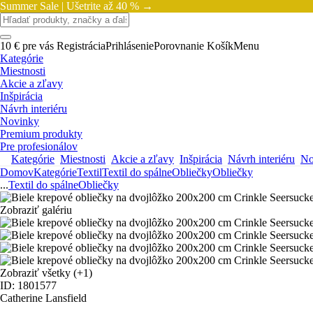
Summer Sale |
Ušetrite až 40 % →
10 € pre vás
Registrácia
Prihlásenie
Porovnanie
Košík
Menu
Kategórie
Miestnosti
Akcie a zľavy
Inšpirácia
Návrh interiéru
Novinky
Premium produkty
Pre profesionálov
Kategórie
Miestnosti
Akcie a zľavy
Inšpirácia
Návrh interiéru
No
Domov
Kategórie
Textil
Textil do spálne
Obliečky
Obliečky
...
Textil do spálne
Obliečky
Zobraziť galériu
Zobraziť všetky
(+1)
ID: 1801577
Catherine Lansfield