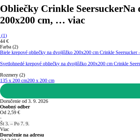
Obliečky Crinkle Seersucker
Na 
200x200 cm
, …
viac
(
1
)
44 €
Farba (2)
Biele krepové obliečky na dvojlôžko 200x200 cm Crinkle Seersucker –
Svetlohnedé krepové obliečky na dvojlôžko 200x200 cm Crinkle Seers
Rozmery (2)
135 x 200 cm
200 x 200 cm
Doručenie od 3. 9. 2026
Osobný odber
Od 2,59 €
·
Št 3. – Po 7. 9.
Viac
Doručenie na adresu