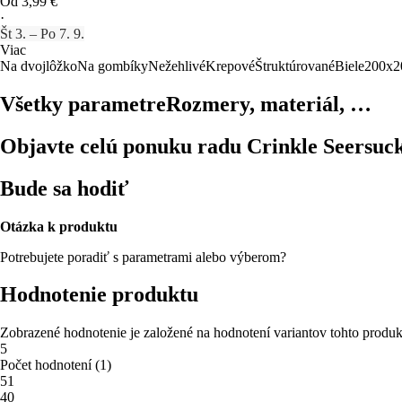
Od 3,99 €
·
Št 3. – Po 7. 9.
Viac
Na dvojlôžko
Na gombíky
Nežehlivé
Krepové
Štruktúrované
Biele
200x2
Všetky parametre
Rozmery, materiál, …
Objavte celú ponuku radu Crinkle Seersuc
Bude sa hodiť
Otázka k produktu
Potrebujete poradiť s parametrami alebo výberom?
Hodnotenie produktu
Zobrazené hodnotenie je založené na hodnotení variantov tohto produk
5
Počet hodnotení
(
1
)
5
1
4
0