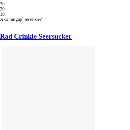
3
0
2
0
1
0
Ako fungujú recenzie?
Rad Crinkle Seersucker