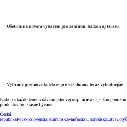
Ušetrite na novom vybavení pre záhradu, balkón aj terasu
Prémiové vo
výpredaji
Vybrané prémiové kolekcie pre váš domov teraz výhodnejšie
E-shop s každodennou dávkou (s)novej inšpirácie a najširšou ponukou
produktov pre krásne bývanie.
Česká
republika
Poľsko
Slovensko
Rumunsko
Maďarsko
Chorvátsko
Litva
Lotyš