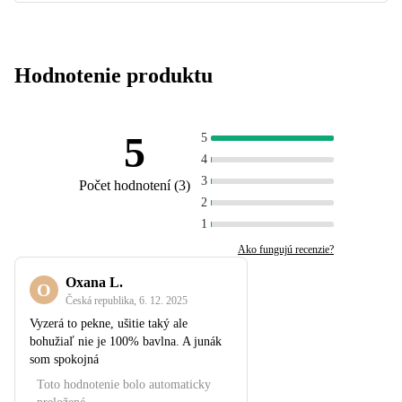
Hodnotenie produktu
5
5
4
3
Počet hodnotení
(
3
)
2
1
Ako fungujú recenzie?
Oxana L.
O
Česká republika
,
6. 12. 2025
Vyzerá to pekne, ušitie taký ale
bohužiaľ nie je 100% bavlna. A junák
som spokojná
Toto hodnotenie bolo automaticky