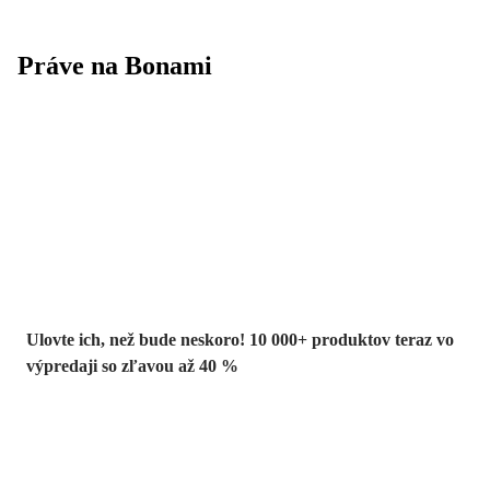
Práve na Bonami
Summer Sale až
-40 %
Ulovte ich, než bude neskoro! 10 000+ produktov teraz vo
výpredaji so zľavou až 40 %
Záhrada vo
výpredaji