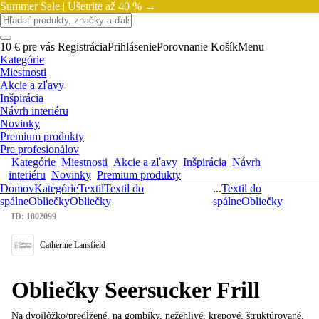
Summer Sale |
Ušetrite až 40 % →
10 € pre vás
Registrácia
Prihlásenie
Porovnanie
Košík
Menu
Kategórie
Miestnosti
Akcie a zľavy
Inšpirácia
Návrh interiéru
Novinky
Premium produkty
Pre profesionálov
Kategórie
Miestnosti
Akcie a zľavy
Inšpirácia
Návrh
interiéru
Novinky
Premium produkty
Domov
Kategórie
Textil
Textil do
...
Textil do
spálne
Obliečky
Obliečky
spálne
Obliečky
ID: 1802099
Catherine Lansfield
Obliečky Seersucker Frill
Na dvojlôžko/predĺžené, na gombíky, nežehlivé, krepové, štruktúrované,