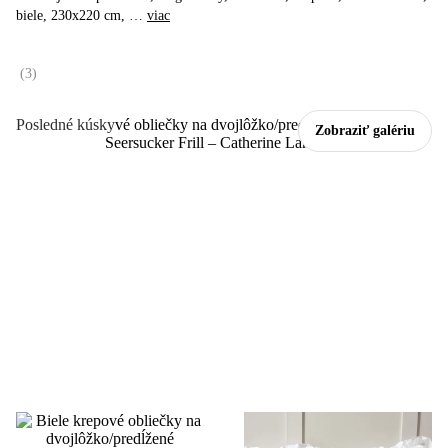
biele, 230x220 cm
, …
viac
(
3
)
Posledné kúsky
Zobraziť galériu