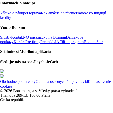
Informácie o nákupe
Všetko o nákupe
Doprava
Reklamácia a vrátenie
Platba
Ako fungujú
kredity
Viac o Bonami
Služby
Kontakty
O nás
Značky na Bonami
Darčekové
poukazy
Kariéra
Pre firmy
Pre médiá
Affiliate program
BonamiStar
Stiahnite si Mobilnú aplikáciu
Sledujte nás na sociálnych sieťach
Obchodné podmienky
Ochrana osobných údajov
Pravidlá a nastavenie
cookies
© 2026 Bonami.cz, a.s. Všetky práva vyhradené.
Thámova 289/13, 186 00 Praha
Česká republika