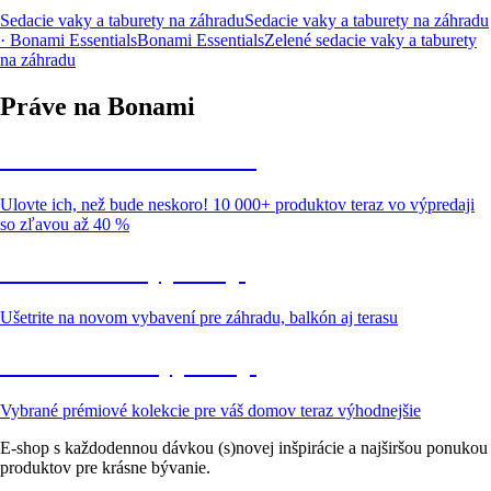
Sedacie vaky a taburety na záhradu
Sedacie vaky a taburety na záhradu
· Bonami Essentials
Bonami Essentials
Zelené sedacie vaky a taburety
na záhradu
Práve na Bonami
Summer Sale až -40 %
Ulovte ich, než bude neskoro! 10 000+ produktov teraz vo výpredaji
so zľavou až 40 %
Záhrada vo výpredaji
Ušetrite na novom vybavení pre záhradu, balkón aj terasu
Prémiové vo výpredaji
Vybrané prémiové kolekcie pre váš domov teraz výhodnejšie
E-shop s každodennou dávkou (s)novej inšpirácie a najširšou ponukou
produktov pre krásne bývanie.