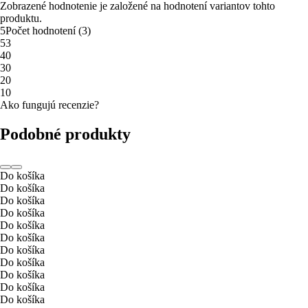
Zobrazené hodnotenie je založené na hodnotení variantov tohto
produktu.
5
Počet hodnotení
(
3
)
5
3
4
0
3
0
2
0
1
0
Ako fungujú recenzie?
Podobné produkty
Do košíka
Do košíka
Do košíka
Do košíka
Do košíka
Do košíka
Do košíka
Do košíka
Do košíka
Do košíka
Do košíka