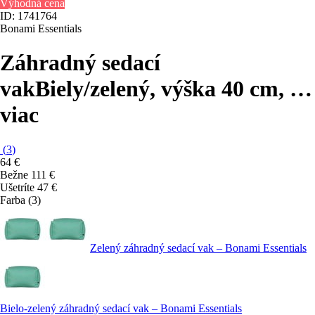
Výhodná cena
ID: 1741764
Bonami Essentials
Záhradný sedací
vak
Biely/zelený, výška 40 cm
, …
viac
(
3
)
64 €
Bežne 111 €
Ušetríte 47 €
Farba (3)
Zelený záhradný sedací vak – Bonami Essentials
Bielo-zelený záhradný sedací vak – Bonami Essentials