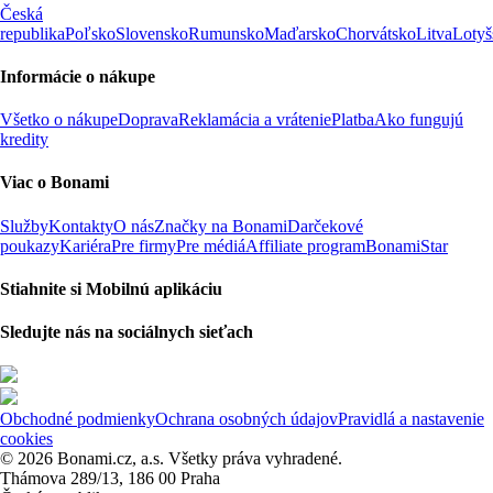
Česká
republika
Poľsko
Slovensko
Rumunsko
Maďarsko
Chorvátsko
Litva
Lotyš
Informácie o nákupe
Všetko o nákupe
Doprava
Reklamácia a vrátenie
Platba
Ako fungujú
kredity
Viac o Bonami
Služby
Kontakty
O nás
Značky na Bonami
Darčekové
poukazy
Kariéra
Pre firmy
Pre médiá
Affiliate program
BonamiStar
Stiahnite si Mobilnú aplikáciu
Sledujte nás na sociálnych sieťach
Obchodné podmienky
Ochrana osobných údajov
Pravidlá a nastavenie
cookies
© 2026 Bonami.cz, a.s. Všetky práva vyhradené.
Thámova 289/13, 186 00 Praha