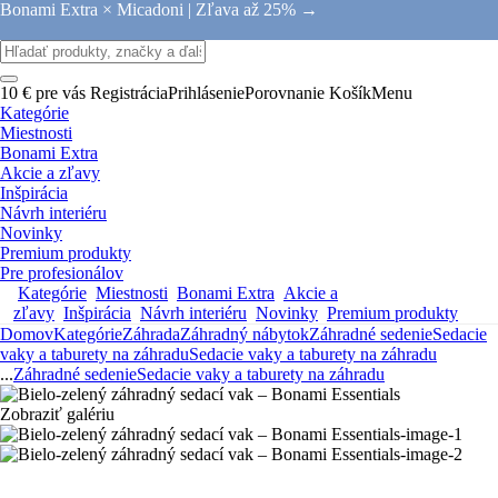
Bonami Extra × Micadoni |
Zľava až 25% →
10 € pre vás
Registrácia
Prihlásenie
Porovnanie
Košík
Menu
Kategórie
Miestnosti
Bonami Extra
Akcie a zľavy
Inšpirácia
Návrh interiéru
Novinky
Premium produkty
Pre profesionálov
Kategórie
Miestnosti
Bonami Extra
Akcie a
zľavy
Inšpirácia
Návrh interiéru
Novinky
Premium produkty
Domov
Kategórie
Záhrada
Záhradný nábytok
Záhradné sedenie
Sedacie
vaky a taburety na záhradu
Sedacie vaky a taburety na záhradu
...
Záhradné sedenie
Sedacie vaky a taburety na záhradu
Zobraziť galériu