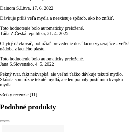
Dainora S.
Litva
,
17. 6. 2022
Dávkuje príliš veľa mydla a neexistuje spôsob, ako ho znížiť.
Toto hodnotenie bolo automaticky preložené.
Táňa Z.
Česká republika
,
21. 4. 2025
Chytrý dávkovač, bohužiaľ prevedenie dosť lacno vyzerajúce - veľká
nádoba z lacného plastu.
Toto hodnotenie bolo automaticky preložené.
Jana S.
Slovensko
,
4. 5. 2022
Pekný tvar, fakt nekvapká, ale veľmi ťažko dávkuje tekuté mydlo.
Skúsila som rôzne tekuté mydlá, ale len pomaly pustí mini kvapku
mydla.
všetky recenzie
(
11
)
Podobné produkty