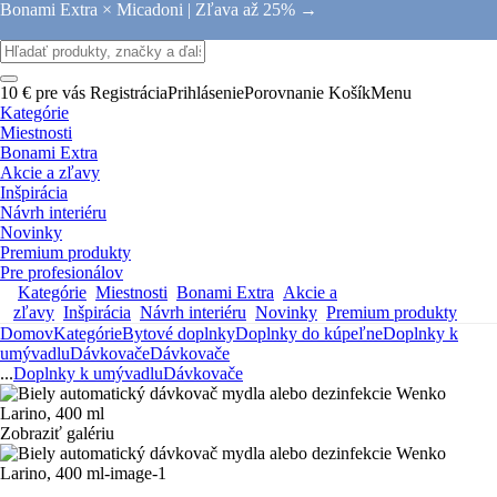
Bonami Extra × Micadoni |
Zľava až 25% →
10 € pre vás
Registrácia
Prihlásenie
Porovnanie
Košík
Menu
Kategórie
Miestnosti
Bonami Extra
Akcie a zľavy
Inšpirácia
Návrh interiéru
Novinky
Premium produkty
Pre profesionálov
Kategórie
Miestnosti
Bonami Extra
Akcie a
zľavy
Inšpirácia
Návrh interiéru
Novinky
Premium produkty
Domov
Kategórie
Bytové doplnky
Doplnky do kúpeľne
Doplnky k
umývadlu
Dávkovače
Dávkovače
...
Doplnky k umývadlu
Dávkovače
Zobraziť galériu