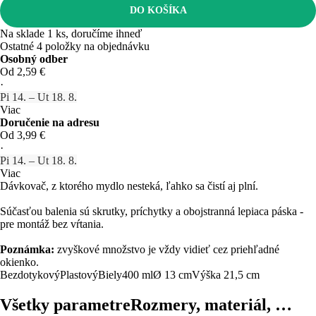
DO KOŠÍKA
Na sklade 1 ks, doručíme ihneď
Ostatné 4 položky na objednávku
Osobný odber
Od 2,59 €
·
Pi 14. – Ut 18. 8.
Viac
Doručenie na adresu
Od 3,99 €
·
Pi 14. – Ut 18. 8.
Viac
Dávkovač, z ktorého mydlo nesteká, ľahko sa čistí aj plní.
Súčasťou balenia sú skrutky, príchytky a obojstranná lepiaca páska -
pre montáž bez vŕtania.
Poznámka:
zvyškové množstvo je vždy vidieť cez priehľadné
okienko.
Bezdotykový
Plastový
Biely
400 ml
Ø 13 cm
Výška 21,5 cm
Všetky parametre
Rozmery, materiál, …