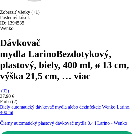
Zobraziť všetky
(+1)
Posledný kúsok
ID: 1394535
Wenko
Dávkovač
mydla Larino
Bezdotykový,
plastový, biely, 400 ml, ø 13 cm,
výška 21,5 cm
, …
viac
(
32
)
37,90 €
Farba (2)
Biely automatický dávkovač mydla alebo dezinfekcie Wenko Larino,
400 ml
Čierny automatický plastový dávkovač mydla 0.4 l Larino - Wenko