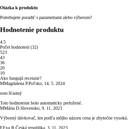
Otázka k produktu
Potrebujete poradiť s parametrami alebo výberom?
Hodnotenie produktu
4.5
Počet hodnotení
(
32
)
5
23
4
3
3
6
2
0
1
0
Ako fungujú recenzie?
M
Magdalena P.
Poľsko
,
14. 5. 2024
som šťastný
Toto hodnotenie bolo automaticky preložené.
M
Mária D.
Slovensko
,
9. 11. 2023
Výborný dávkovač, len podľa môjho názoru cena je zbytočne vysoká.
E
Eva R.
Česká republika
,
3. 11. 2023