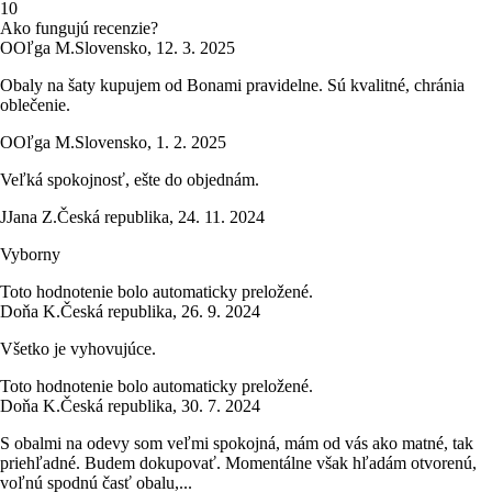
1
0
Ako fungujú recenzie?
O
Oľga M.
Slovensko
,
12. 3. 2025
Obaly na šaty kupujem od Bonami pravidelne. Sú kvalitné, chránia
oblečenie.
O
Oľga M.
Slovensko
,
1. 2. 2025
Veľká spokojnosť, ešte do objednám.
J
Jana Z.
Česká republika
,
24. 11. 2024
Vyborny
Toto hodnotenie bolo automaticky preložené.
Doňa K.
Česká republika
,
26. 9. 2024
Všetko je vyhovujúce.
Toto hodnotenie bolo automaticky preložené.
Doňa K.
Česká republika
,
30. 7. 2024
S obalmi na odevy som veľmi spokojná, mám od vás ako matné, tak
priehľadné. Budem dokupovať. Momentálne však hľadám otvorenú,
voľnú spodnú časť obalu,...