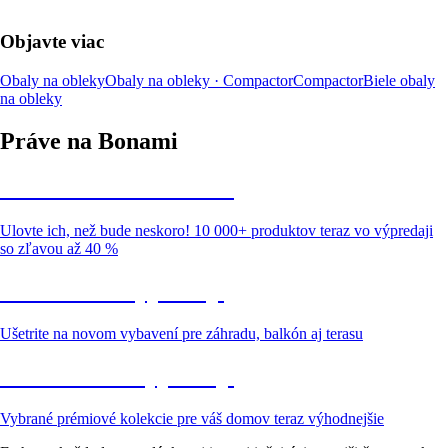
Objavte viac
Obaly na obleky
Obaly na obleky · Compactor
Compactor
Biele obaly
na obleky
Práve na Bonami
Summer Sale až -40 %
Ulovte ich, než bude neskoro! 10 000+ produktov teraz vo výpredaji
so zľavou až 40 %
Záhrada vo výpredaji
Ušetrite na novom vybavení pre záhradu, balkón aj terasu
Prémiové vo výpredaji
Vybrané prémiové kolekcie pre váš domov teraz výhodnejšie