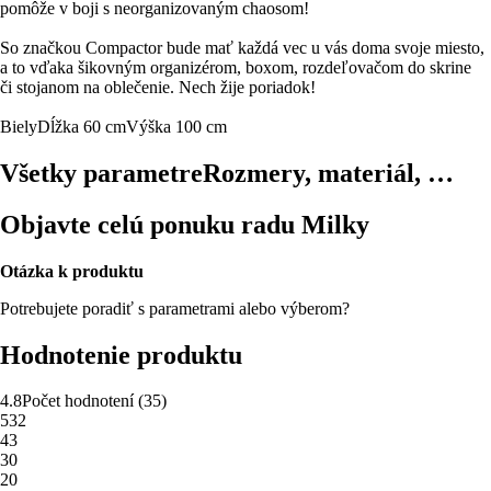
pomôže v boji s neorganizovaným chaosom!
So značkou Compactor bude mať každá vec u vás doma svoje miesto,
a to vďaka šikovným organizérom, boxom, rozdeľovačom do skrine
či stojanom na oblečenie. Nech žije poriadok!
Biely
Dĺžka 60 cm
Výška 100 cm
Všetky parametre
Rozmery, materiál, …
Objavte celú ponuku radu Milky
Otázka k produktu
Potrebujete poradiť s parametrami alebo výberom?
Hodnotenie produktu
4.8
Počet hodnotení
(
35
)
5
32
4
3
3
0
2
0