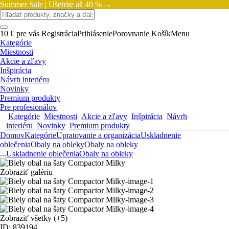
Summer Sale |
Ušetrite až 40 % →
10 € pre vás
Registrácia
Prihlásenie
Porovnanie
Košík
Menu
Kategórie
Miestnosti
Akcie a zľavy
Inšpirácia
Návrh interiéru
Novinky
Premium produkty
Pre profesionálov
Kategórie
Miestnosti
Akcie a zľavy
Inšpirácia
Návrh
interiéru
Novinky
Premium produkty
Domov
Kategórie
Upratovanie a organizácia
Uskladnenie
oblečenia
Obaly na obleky
Obaly na obleky
...
Uskladnenie oblečenia
Obaly na obleky
Zobraziť galériu
Zobraziť všetky
(+5)
ID: 839194