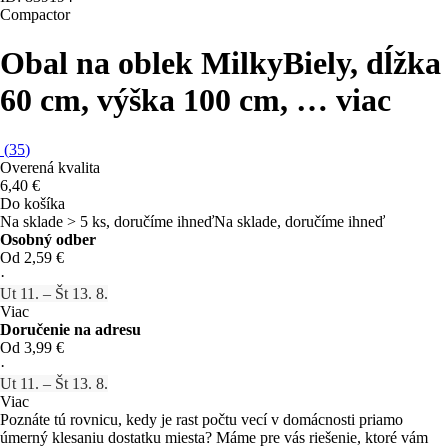
Compactor
Obal na oblek Milky
Biely, dĺžka
60 cm, výška 100 cm
, …
viac
(
35
)
Overená kvalita
6,40 €
Do košíka
Na sklade > 5 ks, doručíme ihneď
Na sklade, doručíme ihneď
Osobný odber
Od 2,59 €
·
Ut 11. – Št 13. 8.
Viac
Doručenie na adresu
Od 3,99 €
·
Ut 11. – Št 13. 8.
Viac
Poznáte tú rovnicu, kedy je rast počtu vecí v domácnosti priamo
úmerný klesaniu dostatku miesta? Máme pre vás riešenie, ktoré vám