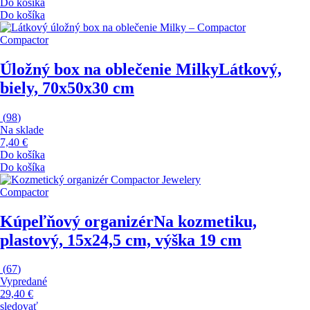
Do košíka
Do košíka
Compactor
Úložný box na oblečenie Milky
Látkový,
biely, 70x50x30 cm
(
98
)
Na sklade
7,40 €
Do košíka
Do košíka
Compactor
Kúpeľňový organizér
Na kozmetiku,
plastový, 15x24,5 cm, výška 19 cm
(
67
)
Vypredané
29,40 €
sledovať