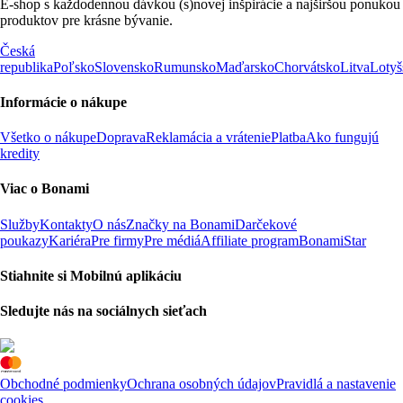
E-shop s každodennou dávkou (s)novej inšpirácie a najširšou ponukou
produktov pre krásne bývanie.
Česká
republika
Poľsko
Slovensko
Rumunsko
Maďarsko
Chorvátsko
Litva
Lotyš
Informácie o nákupe
Všetko o nákupe
Doprava
Reklamácia a vrátenie
Platba
Ako fungujú
kredity
Viac o Bonami
Služby
Kontakty
O nás
Značky na Bonami
Darčekové
poukazy
Kariéra
Pre firmy
Pre médiá
Affiliate program
BonamiStar
Stiahnite si Mobilnú aplikáciu
Sledujte nás na sociálnych sieťach
Obchodné podmienky
Ochrana osobných údajov
Pravidlá a nastavenie
cookies