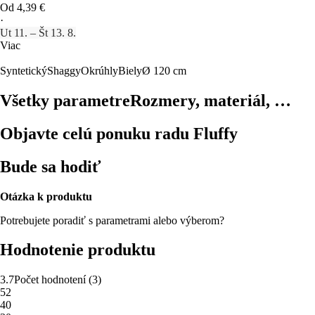
Od 4,39 €
·
Ut 11. – Št 13. 8.
Viac
Syntetický
Shaggy
Okrúhly
Biely
Ø 120 cm
Všetky parametre
Rozmery, materiál, …
Objavte celú ponuku radu Fluffy
Bude sa hodiť
Otázka k produktu
Potrebujete poradiť s parametrami alebo výberom?
Hodnotenie produktu
3.7
Počet hodnotení
(
3
)
5
2
4
0