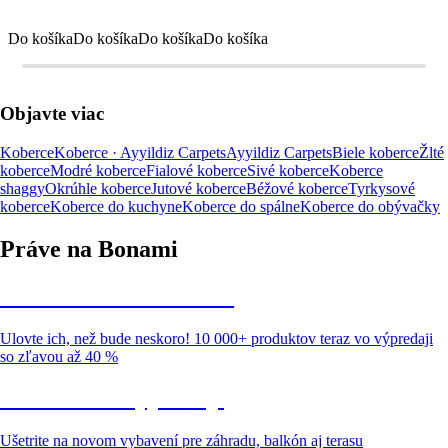
Do košíka
Do košíka
Do košíka
Do košíka
Objavte viac
Koberce
Koberce · Ayyildiz Carpets
Ayyildiz Carpets
Biele koberce
Žlté
koberce
Modré koberce
Fialové koberce
Sivé koberce
Koberce
shaggy
Okrúhle koberce
Jutové koberce
Béžové koberce
Tyrkysové
koberce
Koberce do kuchyne
Koberce do spálne
Koberce do obývačky
Práve na Bonami
Summer Sale až -40 %
Ulovte ich, než bude neskoro! 10 000+ produktov teraz vo výpredaji
so zľavou až 40 %
Záhrada vo výpredaji
Ušetrite na novom vybavení pre záhradu, balkón aj terasu