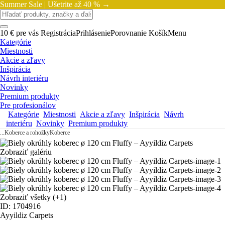
Summer Sale |
Ušetrite až 40 % →
10 € pre vás
Registrácia
Prihlásenie
Porovnanie
Košík
Menu
Kategórie
Miestnosti
Akcie a zľavy
Inšpirácia
Návrh interiéru
Novinky
Premium produkty
Pre profesionálov
Kategórie
Miestnosti
Akcie a zľavy
Inšpirácia
Návrh
interiéru
Novinky
Premium produkty
...
Koberce a rohožky
Koberce
Zobraziť galériu
Zobraziť všetky
(+1)
ID: 1704916
Ayyildiz Carpets