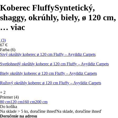
Koberec Fluffy
Syntetický,
shaggy, okrúhly, biely, ø 120 cm
,
…
viac
(
3
)
67 €
Farba (6)
Sivý okrúhly koberec ø 120 cm Fluffy – Ayyildiz Carpets
Svetlohnedý okrúhly koberec ø 120 cm Fluffy – Ayyildiz Carpets
Biely okrúhly koberec ø 120 cm Fluffy – Ayyildiz Carpets
Ružový okrúhly koberec ø 120 cm Fluffy – Ayyildiz Carpets
+
2
Priemer (4)
80 cm
120 cm
160 cm
200 cm
Do košíka
Na sklade > 5 ks, doručíme ihneď
Na sklade, doručíme ihneď
Doručenie na adresu