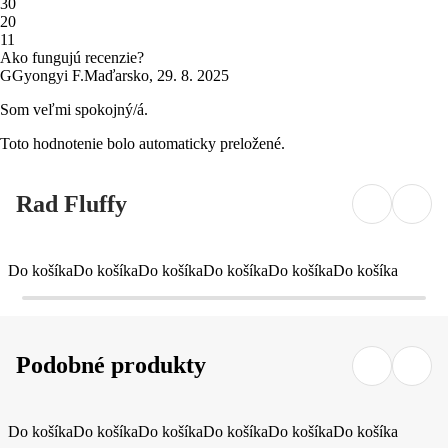
3
0
2
0
1
1
Ako fungujú recenzie?
G
Gyongyi F.
Maďarsko
,
29. 8. 2025
Som veľmi spokojný/á.
Toto hodnotenie bolo automaticky preložené.
Rad Fluffy
Do košíka
Do košíka
Do košíka
Do košíka
Do košíka
Do košíka
Podobné produkty
Do košíka
Do košíka
Do košíka
Do košíka
Do košíka
Do košíka