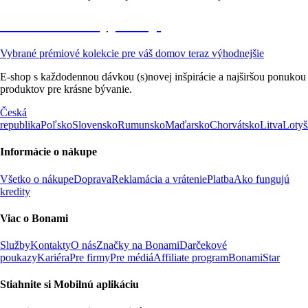
Prémiové vo výpredaji
Vybrané prémiové kolekcie pre váš domov teraz výhodnejšie
E-shop s každodennou dávkou (s)novej inšpirácie a najširšou ponukou
produktov pre krásne bývanie.
Česká
republika
Poľsko
Slovensko
Rumunsko
Maďarsko
Chorvátsko
Litva
Lotyš
Informácie o nákupe
Všetko o nákupe
Doprava
Reklamácia a vrátenie
Platba
Ako fungujú
kredity
Viac o Bonami
Služby
Kontakty
O nás
Značky na Bonami
Darčekové
poukazy
Kariéra
Pre firmy
Pre médiá
Affiliate program
BonamiStar
Stiahnite si Mobilnú aplikáciu