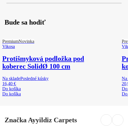
Bude sa hodiť
Premium
Novinka
Pr
Vikosa
Vi
Protišmyková podložka pod
P
koberec Solid
Ø 100 cm
ko
Na sklade
Posledné kúsky
Na 
16,40 €
20,
Do košíka
Do 
Do košíka
Do 
Značka Ayyildiz Carpets