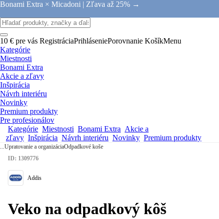
Bonami Extra × Micadoni |
Zľava až 25% →
10 € pre vás
Registrácia
Prihlásenie
Porovnanie
Košík
Menu
Kategórie
Miestnosti
Bonami Extra
Akcie a zľavy
Inšpirácia
Návrh interiéru
Novinky
Premium produkty
Pre profesionálov
Kategórie
Miestnosti
Bonami Extra
Akcie a
zľavy
Inšpirácia
Návrh interiéru
Novinky
Premium produkty
...
Upratovanie a organizácia
Odpadkové koše
ID: 1309776
Addis
Veko na odpadkový kôš