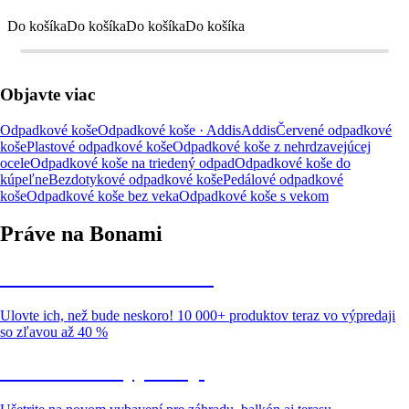
Do košíka
Do košíka
Do košíka
Do košíka
Objavte viac
Odpadkové koše
Odpadkové koše · Addis
Addis
Červené odpadkové
koše
Plastové odpadkové koše
Odpadkové koše z nehrdzavejúcej
ocele
Odpadkové koše na triedený odpad
Odpadkové koše do
kúpeľne
Bezdotykové odpadkové koše
Pedálové odpadkové
koše
Odpadkové koše bez veka
Odpadkové koše s vekom
Práve na Bonami
Summer Sale až -40 %
Ulovte ich, než bude neskoro! 10 000+ produktov teraz vo výpredaji
so zľavou až 40 %
Záhrada vo výpredaji