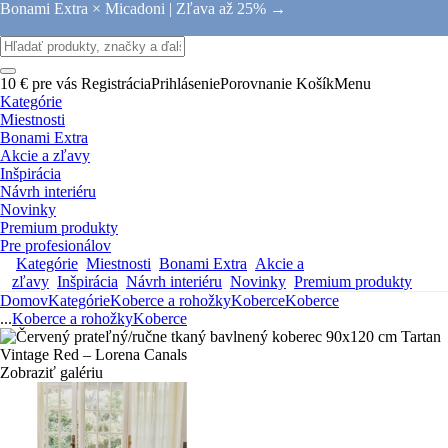
Bonami Extra × Micadoni |
Zľava až 25% →
10 € pre vás
Registrácia
Prihlásenie
Porovnanie
Košík
Menu
Kategórie
Miestnosti
Bonami Extra
Akcie a zľavy
Inšpirácia
Návrh interiéru
Novinky
Premium produkty
Pre profesionálov
Kategórie
Miestnosti
Bonami Extra
Akcie a
zľavy
Inšpirácia
Návrh interiéru
Novinky
Premium produkty
Domov
Kategórie
Koberce a rohožky
Koberce
Koberce
...
Koberce a rohožky
Koberce
Zobraziť galériu