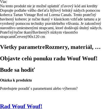
Viac
Na tento produkt nie je možné uplatniť zľavový kód ani kredity
Doprajte podlahe vášho dieťaťa štýlový britský nádych pomocou
koberca Tartan Vintage Red od Lorena Canals. Tento prateľný
bavlnený koberec je ručne tkaný v klasickom vzhľade tartanu a je
vyrobený pomocou techniky pravidelného všívania. Je zakončený
starostlivo umiestnenými strapcami, ktoré dodávajú útulný nádych.
Prateľný/ručne tkaný
Bavlnený
S nízkym vlasom
So
strapcami
Červený
90x120 cm
Všetky parametre
Rozmery, materiál, …
Objavte celú ponuku radu Wouf Wouf!
Bude sa hodiť
Otázka k produktu
Potrebujete poradiť s parametrami alebo výberom?
Rad Wouf Wouf!