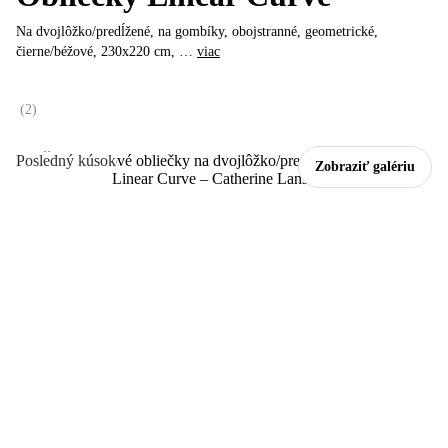
Na dvojlôžko/predĺžené, na gombíky, obojstranné, geometrické,
čierne/béžové, 230x220 cm
, …
viac
(
2
)
Posledný kúsok
Zobraziť galériu