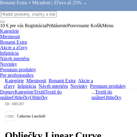
Bonami Extra × Micadoni |
Zľava až 25% →
10 € pre vás
Registrácia
Prihlásenie
Porovnanie
Košík
Menu
Kategórie
Miestnosti
Bonami Extra
Akcie a zľavy
Inšpirácia
Návrh interiéru
Novinky
Premium produkty
Pre profesionálov
Kategórie
Miestnosti
Bonami Extra
Akcie a
zľavy
Inšpirácia
Návrh interiéru
Novinky
Premium produkty
Domov
Kategórie
Textil
Textil do
...
Textil do
spálne
Obliečky
Obliečky
spálne
Obliečky
ID: 1801207
Catherine Lansfield
Obliečky Linear Curve