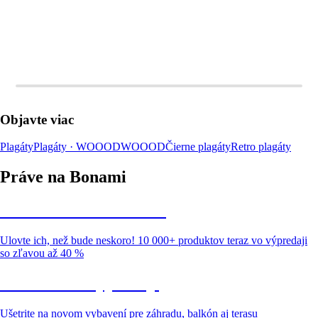
Objavte viac
Plagáty
Plagáty · WOOOD
WOOOD
Čierne plagáty
Retro plagáty
Práve na Bonami
Summer Sale až -40 %
Ulovte ich, než bude neskoro! 10 000+ produktov teraz vo výpredaji
so zľavou až 40 %
Záhrada vo výpredaji
Ušetrite na novom vybavení pre záhradu, balkón aj terasu