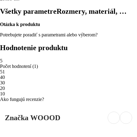
Všetky parametre
Rozmery, materiál, …
Otázka k produktu
Potrebujete poradiť s parametrami alebo výberom?
Hodnotenie produktu
5
Počet hodnotení
(
1
)
5
1
4
0
3
0
2
0
1
0
Ako fungujú recenzie?
Značka WOOOD