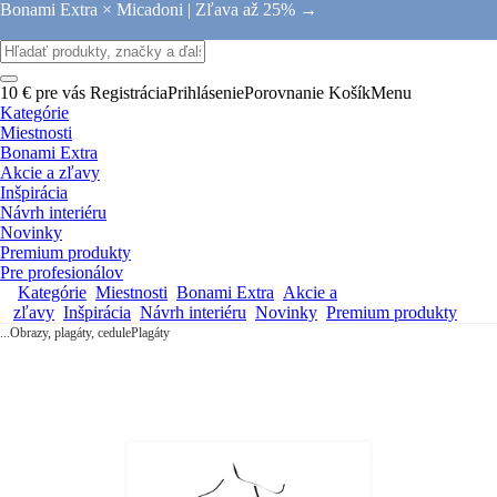
Bonami Extra × Micadoni |
Zľava až 25% →
10 € pre vás
Registrácia
Prihlásenie
Porovnanie
Košík
Menu
Kategórie
Miestnosti
Bonami Extra
Akcie a zľavy
Inšpirácia
Návrh interiéru
Novinky
Premium produkty
Pre profesionálov
Kategórie
Miestnosti
Bonami Extra
Akcie a
zľavy
Inšpirácia
Návrh interiéru
Novinky
Premium produkty
...
Obrazy, plagáty, cedule
Plagáty