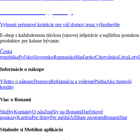
Prémiové vo výpredaji
Vybrané prémiové kolekcie pre váš domov teraz výhodnejšie
E-shop s každodennou dávkou (s)novej inšpirácie a najširšou ponukou
produktov pre krásne bývanie.
Česká
republika
Poľsko
Slovensko
Rumunsko
Maďarsko
Chorvátsko
Litva
Lotyš
Informácie o nákupe
Všetko o nákupe
Doprava
Reklamácia a vrátenie
Platba
Ako fungujú
kredity
Viac o Bonami
Služby
Kontakty
O nás
Značky na Bonami
Darčekové
poukazy
Kariéra
Pre firmy
Pre médiá
Affiliate program
BonamiStar
Stiahnite si Mobilnú aplikáciu