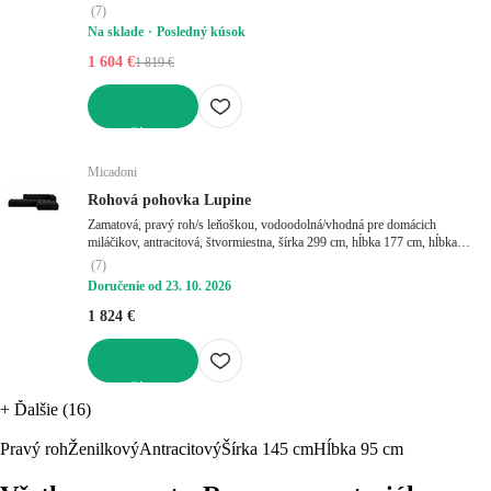
(
7
)
Na sklade
Posledný kúsok
1 604 €
1 819 €
DO KOŠÍKA
Micadoni
Rohová pohovka Lupine
Zamatová, pravý roh/s leňoškou, vodoodolná/vhodná pre domácich
miláčikov, antracitová, štvormiestna, šírka 299 cm, hĺbka 177 cm, hĺbka
sedadla 68 cm
(
7
)
Doručenie od 23. 10. 2026
1 824 €
DO KOŠÍKA
+
Ďalšie (16)
Pravý roh
Ženilkový
Antracitový
Šírka 145 cm
Hĺbka 95 cm