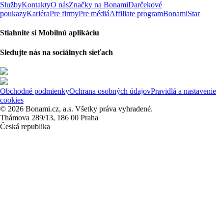
Služby
Kontakty
O nás
Značky na Bonami
Darčekové
poukazy
Kariéra
Pre firmy
Pre médiá
Affiliate program
BonamiStar
Stiahnite si Mobilnú aplikáciu
Sledujte nás na sociálnych sieťach
Obchodné podmienky
Ochrana osobných údajov
Pravidlá a nastavenie
cookies
© 2026 Bonami.cz, a.s. Všetky práva vyhradené.
Thámova 289/13, 186 00 Praha
Česká republika