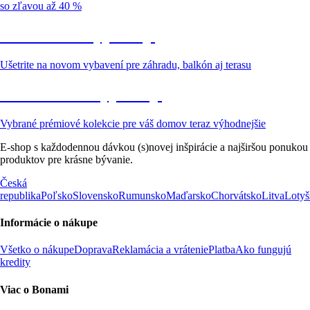
so zľavou až 40 %
Záhrada vo výpredaji
Ušetrite na novom vybavení pre záhradu, balkón aj terasu
Prémiové vo výpredaji
Vybrané prémiové kolekcie pre váš domov teraz výhodnejšie
E-shop s každodennou dávkou (s)novej inšpirácie a najširšou ponukou
produktov pre krásne bývanie.
Česká
republika
Poľsko
Slovensko
Rumunsko
Maďarsko
Chorvátsko
Litva
Lotyš
Informácie o nákupe
Všetko o nákupe
Doprava
Reklamácia a vrátenie
Platba
Ako fungujú
kredity
Viac o Bonami