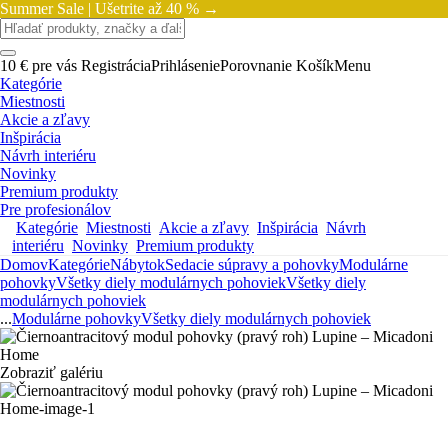
Summer Sale |
Ušetrite až 40 % →
10 € pre vás
Registrácia
Prihlásenie
Porovnanie
Košík
Menu
Kategórie
Miestnosti
Akcie a zľavy
Inšpirácia
Návrh interiéru
Novinky
Premium produkty
Pre profesionálov
Kategórie
Miestnosti
Akcie a zľavy
Inšpirácia
Návrh
interiéru
Novinky
Premium produkty
Domov
Kategórie
Nábytok
Sedacie súpravy a pohovky
Modulárne
pohovky
Všetky diely modulárnych pohoviek
Všetky diely
modulárnych pohoviek
...
Modulárne pohovky
Všetky diely modulárnych pohoviek
Zobraziť galériu