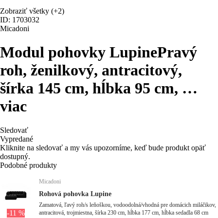
Zobraziť všetky
(+2)
ID: 1703032
Micadoni
Modul pohovky Lupine
Pravý
roh, ženilkový, antracitový,
šírka 145 cm, hĺbka 95 cm
, …
viac
Sledovať
Vypredané
Kliknite na sledovať a my vás upozorníme, keď bude produkt opäť
dostupný.
Podobné produkty
Micadoni
Rohová pohovka Lupine
Zamatová, ľavý roh/s leňoškou, vodoodolná/vhodná pre domácich miláčikov,
-11 %
antracitová, trojmiestna, šírka 230 cm, hĺbka 177 cm, hĺbka sedadla 68 cm