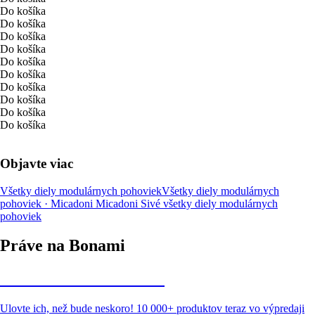
Do košíka
Do košíka
Do košíka
Do košíka
Do košíka
Do košíka
Do košíka
Do košíka
Do košíka
Do košíka
Objavte viac
Všetky diely modulárnych pohoviek
Všetky diely modulárnych
pohoviek · Micadoni
Micadoni
Sivé všetky diely modulárnych
pohoviek
Práve na Bonami
Summer Sale až -40 %
Ulovte ich, než bude neskoro! 10 000+ produktov teraz vo výpredaji