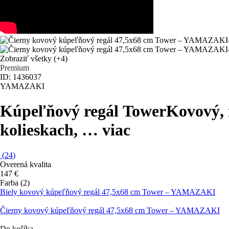
Zobraziť všetky
(+4)
Premium
ID: 1436037
YAMAZAKI
Kúpeľňový regál Tower
Kovový, 
kolieskach
, …
viac
(
24
)
Overená kvalita
147 €
Farba (2)
Biely kovový kúpeľňový regál 47,5x68 cm Tower – YAMAZAKI
Čierny kovový kúpeľňový regál 47,5x68 cm Tower – YAMAZAKI
Do košíka