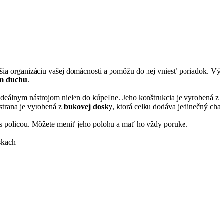
ia organizáciu vašej domácnosti a pomôžu do nej vniesť poriadok. V
m duchu
.
e ideálnym nástrojom nielen do kúpeľne. Jeho konštrukcia je vyrobená 
 strana je vyrobená z
bukovej dosky
, ktorá celku dodáva jedinečný cha
s policou. Môžete meniť jeho polohu a mať ho vždy poruke.
skach