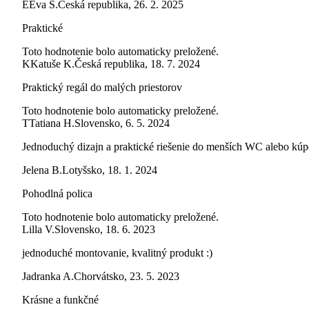
E
Eva Š.
Česká republika
,
26. 2. 2025
Praktické
Toto hodnotenie bolo automaticky preložené.
K
Katuše K.
Česká republika
,
18. 7. 2024
Praktický regál do malých priestorov
Toto hodnotenie bolo automaticky preložené.
T
Tatiana H.
Slovensko
,
6. 5. 2024
Jednoduchý dizajn a praktické riešenie do menších WC alebo kúp
Jelena B.
Lotyšsko
,
18. 1. 2024
Pohodlná polica
Toto hodnotenie bolo automaticky preložené.
Lilla V.
Slovensko
,
18. 6. 2023
jednoduché montovanie, kvalitný produkt :)
Jadranka A.
Chorvátsko
,
23. 5. 2023
Krásne a funkčné