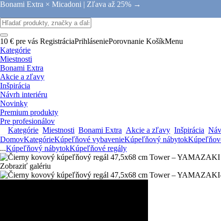
Bonami Extra × Micadoni |
Zľava až 25% →
10 € pre vás
Registrácia
Prihlásenie
Porovnanie
Košík
Menu
Kategórie
Miestnosti
Bonami Extra
Akcie a zľavy
Inšpirácia
Návrh interiéru
Novinky
Premium produkty
Pre profesionálov
Kategórie
Miestnosti
Bonami Extra
Akcie a zľavy
Inšpirácia
Návr
Domov
Kategórie
Kúpeľňové vybavenie
Kúpeľňový nábytok
Kúpeľňové
...
Kúpeľňový nábytok
Kúpeľňové regály
Zobraziť galériu