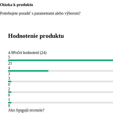
Otázka k produktu
Potrebujete poradiť s parametrami alebo výberom?
Hodnotenie produktu
4.9
Počet hodnotení
(
24
)
5
21
4
3
3
0
2
0
1
0
Ako fungujú recenzie?