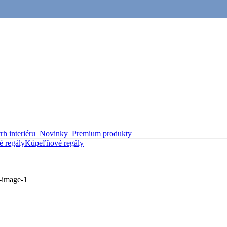
h interiéru
Novinky
Premium produkty
 regály
Kúpeľňové regály