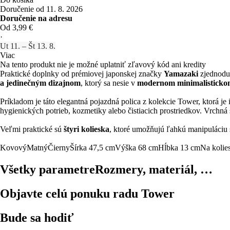
Doručenie od 11. 8. 2026
Doručenie na adresu
Od 3,99 €
·
Ut 11. – Št 13. 8.
Viac
Na tento produkt nie je možné uplatniť zľavový kód ani kredity
Praktické doplnky od prémiovej japonskej značky
Yamazaki
zjednoduš
a jedinečným dizajnom
, ktorý sa nesie v
modernom minimalisticko
Príkladom je táto elegantná pojazdná polica z kolekcie Tower, ktorá j
hygienických potrieb, kozmetiky alebo čistiacich prostriedkov. Vrchná
Veľmi praktické sú
štyri kolieska
, ktoré umožňujú ľahkú manipuláciu 
Kovový
Matný
Čierny
Šírka 47,5 cm
Výška 68 cm
Hĺbka 13 cm
Na kolie
Všetky parametre
Rozmery, materiál, …
Objavte celú ponuku radu Tower
Bude sa hodiť