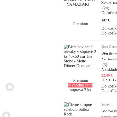
(
24
)
Doručeni
147 €
Premium
Do košík
Do košík
Mette Ditm
Uteráky v
2 ks, froté,
(
3
)
Na sklad
22,40 €
Premium
11,20 € / ks
Výhodná cena
Do košík
súprava 2 ks
Do košík
Sollux
Bodové sv
Kovové, čie