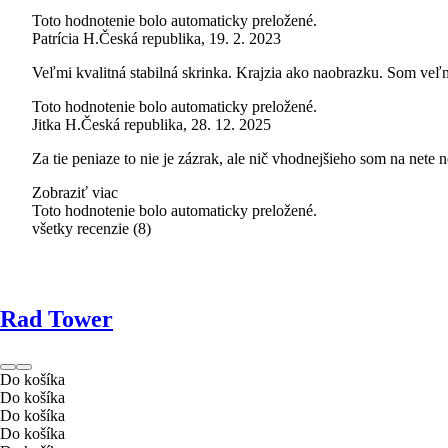
Toto hodnotenie bolo automaticky preložené.
Patrícia H.
Česká republika
,
19. 2. 2023
Veľmi kvalitná stabilná skrinka. Krajzia ako naobrazku. Som veľ
Toto hodnotenie bolo automaticky preložené.
Jitka H.
Česká republika
,
28. 12. 2025
Za tie peniaze to nie je zázrak, ale nič vhodnejšieho som na nete
Zobraziť viac
Toto hodnotenie bolo automaticky preložené.
všetky recenzie
(
8
)
Rad Tower
Do košíka
Do košíka
Do košíka
Do košíka