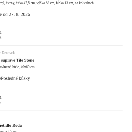
Kovový, matný, čierny, šírka 47,5 cm, výška 68 cm, hĺbka 13 cm, na kolieskach
e od 27. 8. 2026
a
a
er Denmark
 súprave Tile Stone
 bavlnené, biele, 40x60 cm
e
Posledné kúsky
a
a
ietidlo Roda
rne, ø 10 cm