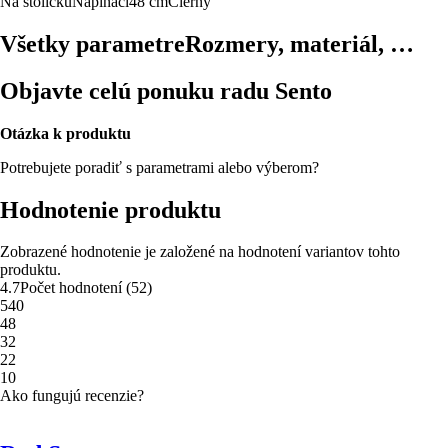
Na stoličku
Napínací
48 cm
Čierny
Všetky parametre
Rozmery, materiál, …
Objavte celú ponuku radu Sento
Otázka k produktu
Potrebujete poradiť s parametrami alebo výberom?
Hodnotenie produktu
Zobrazené hodnotenie je založené na hodnotení variantov tohto
produktu.
4.7
Počet hodnotení
(
52
)
5
40
4
8
3
2
2
2
1
0
Ako fungujú recenzie?