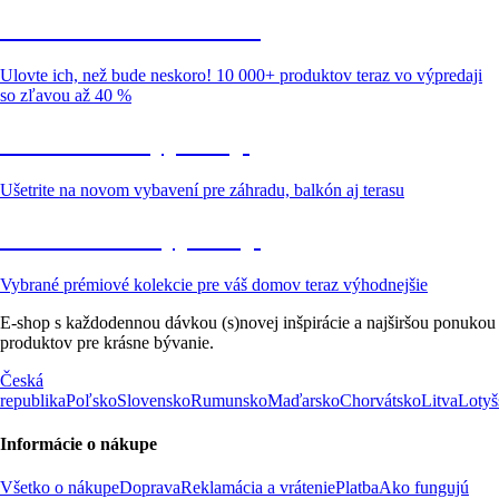
Summer Sale až -40 %
Ulovte ich, než bude neskoro! 10 000+ produktov teraz vo výpredaji
so zľavou až 40 %
Záhrada vo výpredaji
Ušetrite na novom vybavení pre záhradu, balkón aj terasu
Prémiové vo výpredaji
Vybrané prémiové kolekcie pre váš domov teraz výhodnejšie
E-shop s každodennou dávkou (s)novej inšpirácie a najširšou ponukou
produktov pre krásne bývanie.
Česká
republika
Poľsko
Slovensko
Rumunsko
Maďarsko
Chorvátsko
Litva
Lotyš
Informácie o nákupe
Všetko o nákupe
Doprava
Reklamácia a vrátenie
Platba
Ako fungujú