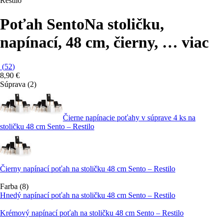
Restilo
Poťah Sento
Na stoličku,
napínací, 48 cm, čierny
, …
viac
(
52
)
8,90 €
Súprava (2)
Čierne napínacie poťahy v súprave 4 ks na
stoličku 48 cm Sento – Restilo
Čierny napínací poťah na stoličku 48 cm Sento – Restilo
Farba (8)
Hnedý napínací poťah na stoličku 48 cm Sento – Restilo
Krémový napínací poťah na stoličku 48 cm Sento – Restilo