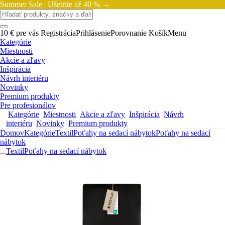
Summer Sale |
Ušetrite až 40 % →
10 € pre vás
Registrácia
Prihlásenie
Porovnanie
Košík
Menu
Kategórie
Miestnosti
Akcie a zľavy
Inšpirácia
Návrh interiéru
Novinky
Premium produkty
Pre profesionálov
Kategórie
Miestnosti
Akcie a zľavy
Inšpirácia
Návrh
interiéru
Novinky
Premium produkty
Domov
Kategórie
Textil
Poťahy na sedací nábytok
Poťahy na sedací
nábytok
...
Textil
Poťahy na sedací nábytok