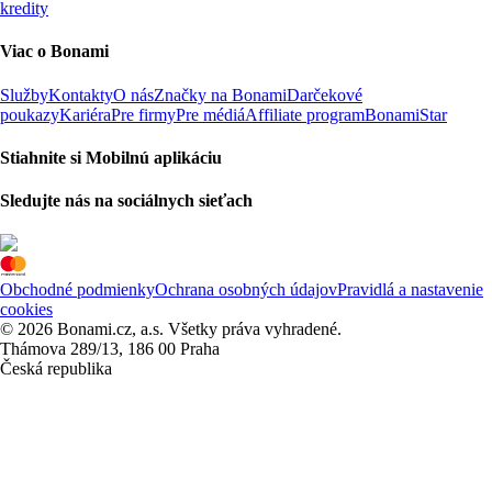
kredity
Viac o Bonami
Služby
Kontakty
O nás
Značky na Bonami
Darčekové
poukazy
Kariéra
Pre firmy
Pre médiá
Affiliate program
BonamiStar
Stiahnite si Mobilnú aplikáciu
Sledujte nás na sociálnych sieťach
Obchodné podmienky
Ochrana osobných údajov
Pravidlá a nastavenie
cookies
© 2026 Bonami.cz, a.s. Všetky práva vyhradené.
Thámova 289/13, 186 00 Praha
Česká republika