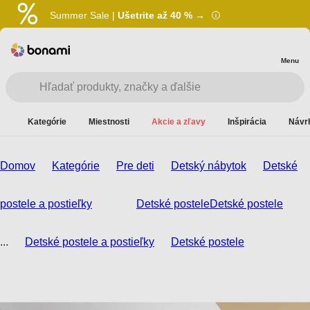
Summer Sale |
Ušetrite až 40 % →
Menu
Kategórie
Miestnosti
Akcie a zľavy
Inšpirácia
Návrh
Domov
Kategórie
Pre deti
Detský nábytok
Detské
postele a postieľky
Detské postele
Detské postele
...
Detské postele a postieľky
Detské postele