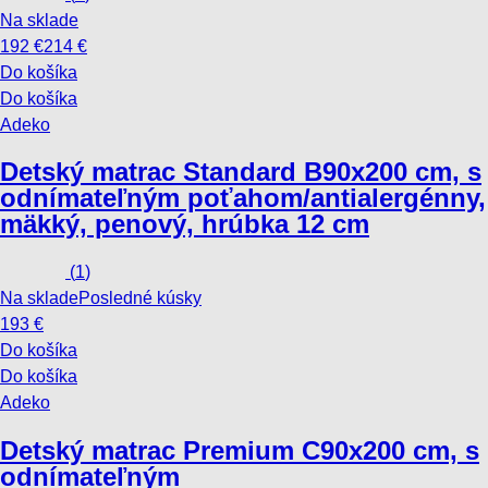
Na sklade
192 €
214 €
Do košíka
Do košíka
Adeko
Detský matrac Standard B
90x200 cm, s
odnímateľným poťahom/antialergénny,
mäkký, penový, hrúbka 12 cm
(
1
)
Na sklade
Posledné kúsky
193 €
Do košíka
Do košíka
Adeko
Detský matrac Premium C
90x200 cm, s
odnímateľným