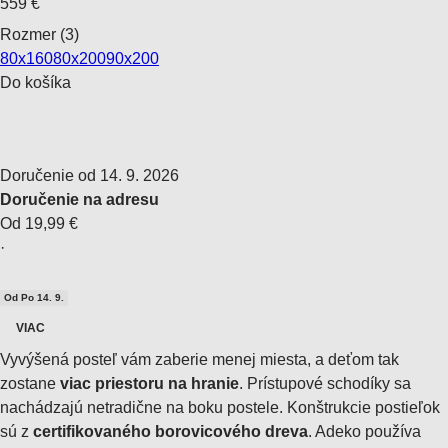
559 €
Rozmer (3)
80x160
80x200
90x200
Do košíka
Doručenie od 14. 9. 2026
Doručenie na adresu
Od 19,99 €
·
Od Po 14. 9.
VIAC
Vyvýšená posteľ vám zaberie menej miesta, a deťom tak
zostane
viac priestoru na hranie
. Prístupové schodíky sa
nachádzajú netradične na boku postele. Konštrukcie postieľok
sú z
certifikovaného borovicového dreva
. Adeko používa