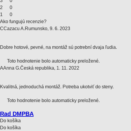
3
0
2
0
1
0
Ako fungujú recenzie?
C
Cazacu A.
Rumunsko
,
9. 6. 2023
Dobre hotové, pevné, na montáž sú potrební dvaja ľudia.
Toto hodnotenie bolo automaticky preložené.
A
Anna G.
Česká republika
,
1. 11. 2022
Kvalitná, jednoduchá montáž. Potreba ukotviť do steny.
Toto hodnotenie bolo automaticky preložené.
Rad DMPBA
Do košíka
Do košíka