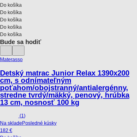
Do košíka
Do košíka
Do košíka
Do košíka
Do košíka
Bude sa hodiť
Materasso
Detský matrac Junior Relax 13
90x200
cm, s odnímateľným
poťahom/obojstranný/antialergénny,
stredne tvrdý/mäkký, penový, hrúbka
13 cm, nosnosť 100 kg
(
1
)
Na sklade
Posledné kúsky
182 €