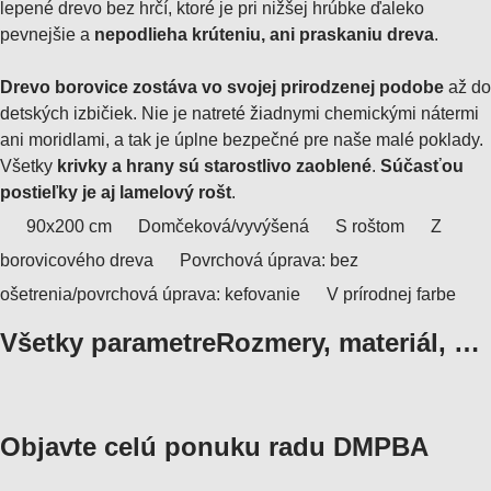
lepené drevo bez hrčí, ktoré je pri nižšej hrúbke ďaleko
pevnejšie a
nepodlieha krúteniu, ani praskaniu dreva
.
Drevo borovice zostáva vo svojej prirodzenej podobe
až do
detských izbičiek. Nie je natreté žiadnymi chemickými nátermi
ani moridlami, a tak je úplne bezpečné pre naše malé poklady.
Všetky
krivky a hrany sú starostlivo zaoblené
.
Súčasťou
postieľky je aj lamelový rošt
.
90x200 cm
Domčeková/vyvýšená
S roštom
Z
borovicového dreva
Povrchová úprava: bez
ošetrenia/povrchová úprava: kefovanie
V prírodnej farbe
Všetky parametre
Rozmery, materiál, …
Objavte celú ponuku radu DMPBA