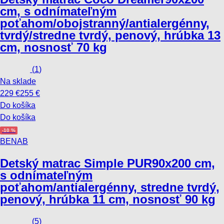
cm, s odnímateľným
poťahom/obojstranný/antialergénny,
tvrdý/stredne tvrdý, penový, hrúbka 13
cm, nosnosť 70 kg
(
1
)
Na sklade
229 €
255 €
Do košíka
Do košíka
-10 %
BENAB
Detský matrac Simple PUR
90x200 cm,
s odnímateľným
poťahom/antialergénny, stredne tvrdý,
penový, hrúbka 11 cm, nosnosť 90 kg
(
5
)