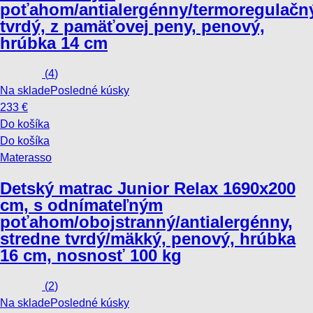
poťahom/antialergénny/termoregulačn
tvrdý, z pamäťovej peny, penový,
hrúbka 14 cm
(
4
)
Na sklade
Posledné kúsky
233 €
Do košíka
Do košíka
Materasso
Detský matrac Junior Relax 16
90x200
cm, s odnímateľným
poťahom/obojstranný/antialergénny,
stredne tvrdý/mäkký, penový, hrúbka
16 cm, nosnosť 100 kg
(
2
)
Na sklade
Posledné kúsky