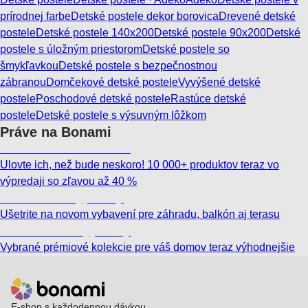
prírodnej farbe
Detské postele dekor borovica
Drevené detské
postele
Detské postele 140x200
Detské postele 90x200
Detské
postele s úložným priestorom
Detské postele so
šmykľavkou
Detské postele s bezpečnostnou
zábranou
Domčekové detské postele
Vyvýšené detské
postele
Poschodové detské postele
Rastúce detské
postele
Detské postele s výsuvným lôžkom
Práve na Bonami
Summer Sale až -40 %
Ulovte ich, než bude neskoro! 10 000+ produktov teraz vo
výpredaji so zľavou až 40 %
Záhrada vo výpredaji
Ušetrite na novom vybavení pre záhradu, balkón aj terasu
Prémiové vo výpredaji
Vybrané prémiové kolekcie pre váš domov teraz výhodnejšie
E-shop s každodennou dávkou