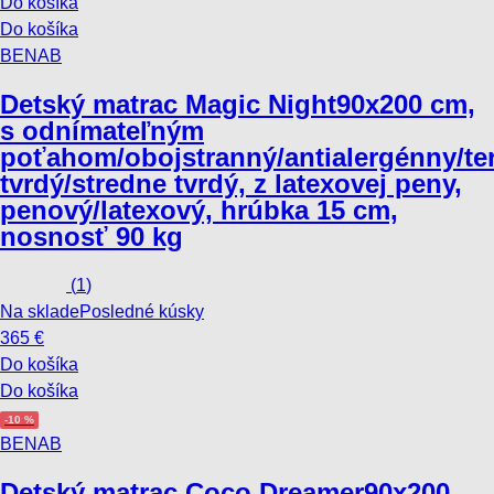
Do košíka
Do košíka
BENAB
Detský matrac Magic Night
90x200 cm,
s odnímateľným
poťahom/obojstranný/antialergénny/te
tvrdý/stredne tvrdý, z latexovej peny,
penový/latexový, hrúbka 15 cm,
nosnosť 90 kg
(
1
)
Na sklade
Posledné kúsky
365 €
Do košíka
Do košíka
-10 %
BENAB
Detský matrac Coco Dreamer
90x200