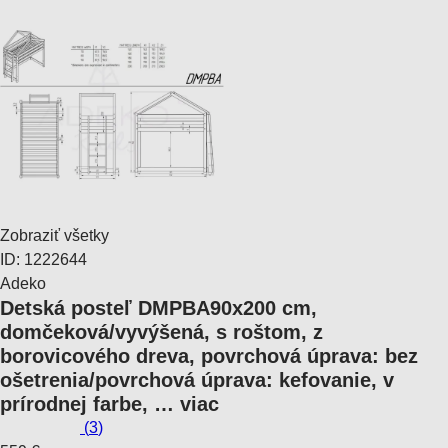
Zobraziť všetky
ID: 1222644
Adeko
Detská posteľ DMPBA
90x200 cm,
domčeková/vyvýšená, s roštom, z
borovicového dreva, povrchová úprava: bez
ošetrenia/povrchová úprava: kefovanie, v
prírodnej farbe
, …
viac
(
3
)