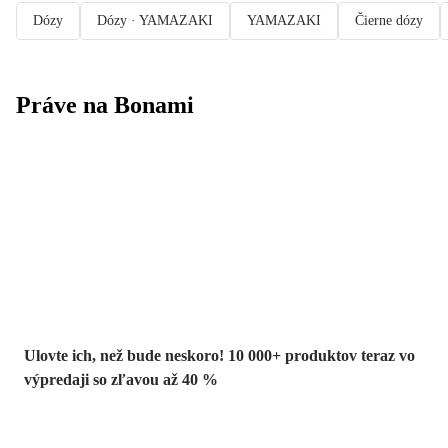
Dózy
Dózy · YAMAZAKI
YAMAZAKI
Čierne dózy
Práve na Bonami
Summer Sale až
-40 %
Ulovte ich, než bude neskoro! 10 000+ produktov teraz vo
výpredaji so zľavou až 40 %
Záhrada vo