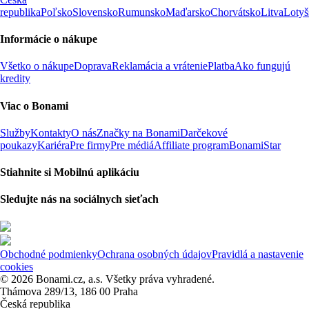
republika
Poľsko
Slovensko
Rumunsko
Maďarsko
Chorvátsko
Litva
Lotyš
Informácie o nákupe
Všetko o nákupe
Doprava
Reklamácia a vrátenie
Platba
Ako fungujú
kredity
Viac o Bonami
Služby
Kontakty
O nás
Značky na Bonami
Darčekové
poukazy
Kariéra
Pre firmy
Pre médiá
Affiliate program
BonamiStar
Stiahnite si Mobilnú aplikáciu
Sledujte nás na sociálnych sieťach
Obchodné podmienky
Ochrana osobných údajov
Pravidlá a nastavenie
cookies
© 2026 Bonami.cz, a.s. Všetky práva vyhradené.
Thámova 289/13, 186 00 Praha
Česká republika