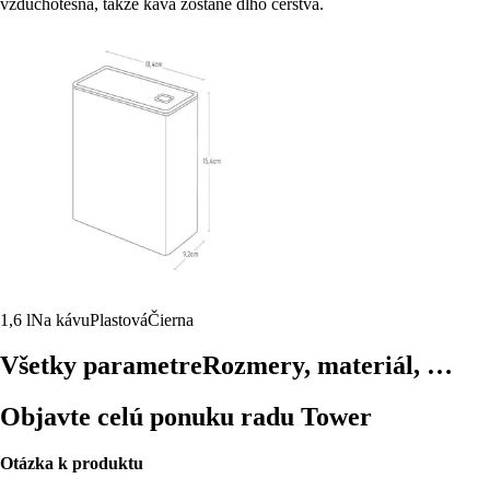
vzduchotesná, takže káva zostane dlho čerstvá.
1,6 l
Na kávu
Plastová
Čierna
Všetky parametre
Rozmery, materiál, …
Objavte celú ponuku radu Tower
Otázka k produktu