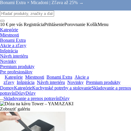
Bonami Extra × Micadoni |
Zľava až 25% →
10 € pre vás
Registrácia
Prihlásenie
Porovnanie
Košík
Menu
Kategórie
Miestnosti
Bonami Extra
Akcie a zľavy
Inšpirácia
Návrh interiéru
Novinky
Premium produkty
Pre profesionálov
Kategórie
Miestnosti
Bonami Extra
Akcie a
zľavy
Inšpirácia
Návrh interiéru
Novinky
Premium produkty
Domov
Kategórie
Kuchynské potreby a stolovanie
Skladovanie a prenos
potravín
Dózy
Dózy
...
Skladovanie a prenos potravín
Dózy
Zobraziť galériu