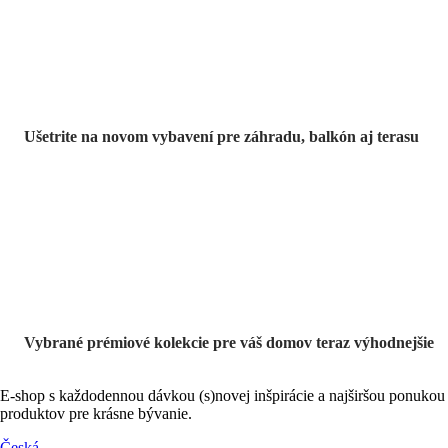
výpredaji
Ušetrite na novom vybavení pre záhradu, balkón aj terasu
Prémiové vo
výpredaji
Vybrané prémiové kolekcie pre váš domov teraz výhodnejšie
E-shop s každodennou dávkou (s)novej inšpirácie a najširšou ponukou
produktov pre krásne bývanie.
Česká