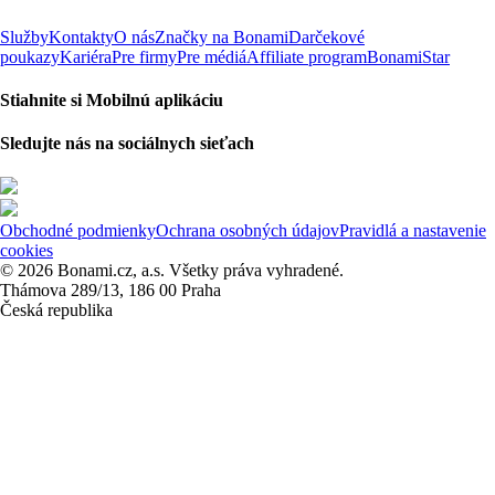
Služby
Kontakty
O nás
Značky na Bonami
Darčekové
poukazy
Kariéra
Pre firmy
Pre médiá
Affiliate program
BonamiStar
Stiahnite si Mobilnú aplikáciu
Sledujte nás na sociálnych sieťach
Obchodné podmienky
Ochrana osobných údajov
Pravidlá a nastavenie
cookies
© 2026 Bonami.cz, a.s. Všetky práva vyhradené.
Thámova 289/13, 186 00 Praha
Česká republika