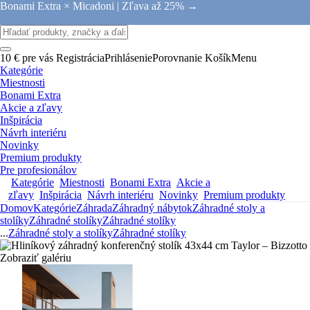
Bonami Extra × Micadoni |
Zľava až 25% →
10 € pre vás
Registrácia
Prihlásenie
Porovnanie
Košík
Menu
Kategórie
Miestnosti
Bonami Extra
Akcie a zľavy
Inšpirácia
Návrh interiéru
Novinky
Premium produkty
Pre profesionálov
Kategórie
Miestnosti
Bonami Extra
Akcie a
zľavy
Inšpirácia
Návrh interiéru
Novinky
Premium produkty
Domov
Kategórie
Záhrada
Záhradný nábytok
Záhradné stoly a
stolíky
Záhradné stolíky
Záhradné stolíky
...
Záhradné stoly a stolíky
Záhradné stolíky
Zobraziť galériu