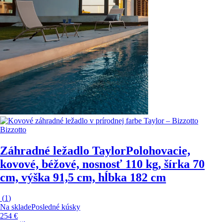
Bizzotto
Záhradné ležadlo Taylor
Polohovacie,
kovové, béžové, nosnosť 110 kg, šírka 70
cm, výška 91,5 cm, hĺbka 182 cm
(
1
)
Na sklade
Posledné kúsky
254 €