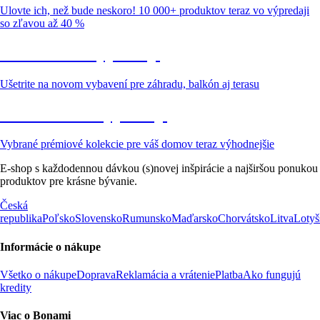
Ulovte ich, než bude neskoro! 10 000+ produktov teraz vo výpredaji
so zľavou až 40 %
Záhrada vo výpredaji
Ušetrite na novom vybavení pre záhradu, balkón aj terasu
Prémiové vo výpredaji
Vybrané prémiové kolekcie pre váš domov teraz výhodnejšie
E-shop s každodennou dávkou (s)novej inšpirácie a najširšou ponukou
produktov pre krásne bývanie.
Česká
republika
Poľsko
Slovensko
Rumunsko
Maďarsko
Chorvátsko
Litva
Lotyš
Informácie o nákupe
Všetko o nákupe
Doprava
Reklamácia a vrátenie
Platba
Ako fungujú
kredity
Viac o Bonami