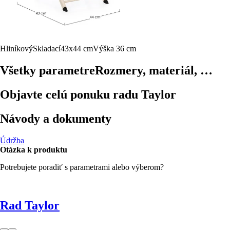
Hliníkový
Skladací
43x44 cm
Výška 36 cm
Všetky parametre
Rozmery, materiál, …
Objavte celú ponuku radu Taylor
Návody a dokumenty
Údržba
Otázka k produktu
Potrebujete poradiť s parametrami alebo výberom?
Rad Taylor