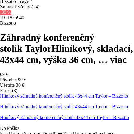
Zobraziť všetky
(+4)
-30 %
ID: 1825940
Bizzotto
Záhradný konferenčný
stolík Taylor
Hliníkový, skladací,
43x44 cm, výška 36 cm
, …
viac
69 €
Pôvodne
99 €
Ušetríte 30 €
Farba (3)
Hliníkový záhradný konferenčný stolík 43x44 cm Taylor – Bizzotto
Hliníkový záhradný konferenčný stolík 43x44 cm Taylor – Bizzotto
Hliníkový Záhradný konferenčný stolík 43x44 cm Taylor – Bizzotto
Do košíka
Na sklade > 5 ks, doručíme ihneď
Na sklade, doručíme ihneď