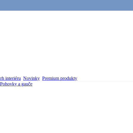
h interiéru
Novinky
Premium produkty
Pohovky a gauče