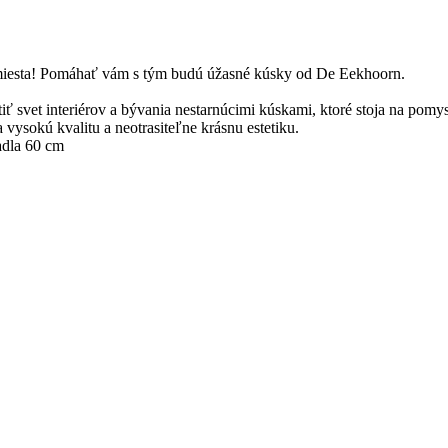
 miesta! Pomáhať vám s tým budú úžasné kúsky od De Eekhoorn.
iť svet interiérov a bývania nestarnúcimi kúskami, ktoré stoja na pomy
 vysokú kvalitu a neotrasiteľne krásnu estetiku.
adla 60 cm