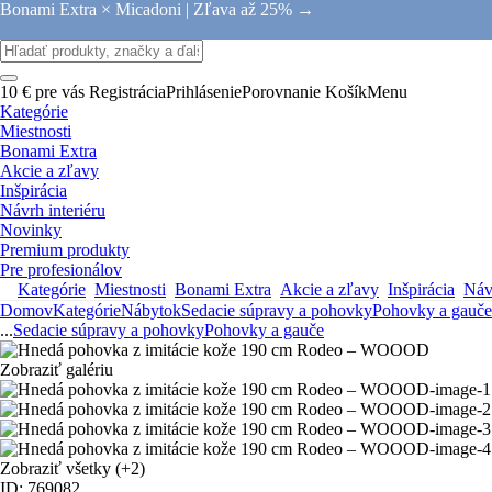
Bonami Extra × Micadoni |
Zľava až 25% →
10 € pre vás
Registrácia
Prihlásenie
Porovnanie
Košík
Menu
Kategórie
Miestnosti
Bonami Extra
Akcie a zľavy
Inšpirácia
Návrh interiéru
Novinky
Premium produkty
Pre profesionálov
Kategórie
Miestnosti
Bonami Extra
Akcie a zľavy
Inšpirácia
Návr
Domov
Kategórie
Nábytok
Sedacie súpravy a pohovky
Pohovky a gauče
...
Sedacie súpravy a pohovky
Pohovky a gauče
Zobraziť galériu
Zobraziť všetky
(+2)
ID: 769082