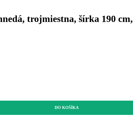
 hnedá, trojmiestna, šírka 190 cm
DO KOŠÍKA