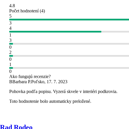
4.8
Počet hodnotení
(
4
)
5
3
4
1
3
0
2
0
1
0
Ako fungujú recenzie?
B
Barbara P.
Poľsko
,
17. 7. 2023
Pohovka podľa popisu. Vyzerá skvele v interiéri podkrovia.
Toto hodnotenie bolo automaticky preložené.
Rad Rodeo