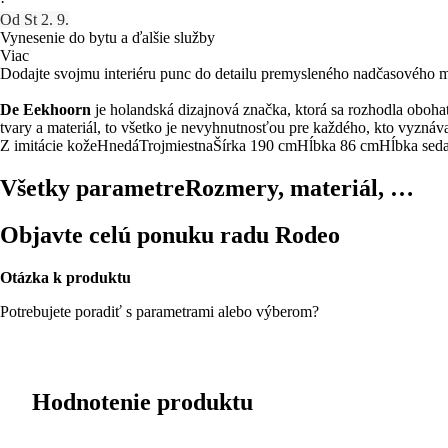
·
Od St 2. 9.
Vynesenie do bytu a ďalšie služby
Viac
Dodajte svojmu interiéru punc do detailu premysleného nadčasového
De Eekhoorn
je holandská dizajnová značka, ktorá sa rozhodla obohat
tvary a materiál, to všetko je nevyhnutnosťou pre každého, kto vyznáva
Z imitácie kože
Hnedá
Trojmiestna
Šírka 190 cm
Hĺbka 86 cm
Hĺbka sed
Všetky parametre
Rozmery, materiál, …
Objavte celú ponuku radu Rodeo
Otázka k produktu
Potrebujete poradiť s parametrami alebo výberom?
Hodnotenie produktu