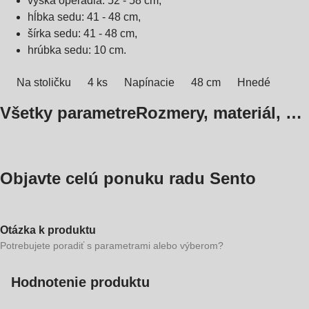
výška operadla: 52 - 58 cm,
hĺbka sedu: 41 - 48 cm,
šírka sedu: 41 - 48 cm,
hrúbka sedu: 10 cm.
Na stoličku
4 ks
Napínacie
48 cm
Hnedé
Všetky parametre
Rozmery, materiál, …
Objavte celú ponuku radu Sento
Otázka k produktu
Potrebujete poradiť s parametrami alebo výberom?
Hodnotenie produktu