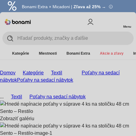
Bonami Extra × Micadoni |
Zľava až 25% →
Menu
Kategórie
Miestnosti
Bonami Extra
Akcie a zľavy
I
Domov
Kategórie
Textil
Poťahy na sedací
nábytok
Poťahy na sedací nábytok
...
Textil
Poťahy na sedací nábytok
Zobraziť galériu