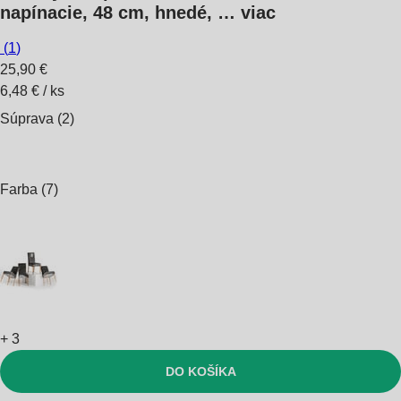
napínacie, 48 cm, hnedé
, …
viac
(
1
)
25,90 €
6,48 € / ks
Súprava (2)
Farba (7)
+
3
DO KOŠÍKA