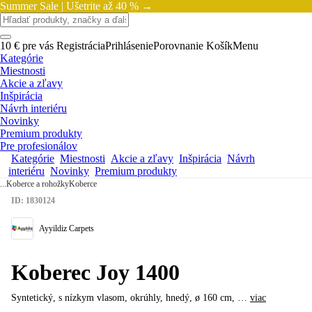
Summer Sale |
Ušetrite až 40 % →
10 € pre vás
Registrácia
Prihlásenie
Porovnanie
Košík
Menu
Kategórie
Miestnosti
Akcie a zľavy
Inšpirácia
Návrh interiéru
Novinky
Premium produkty
Pre profesionálov
Kategórie
Miestnosti
Akcie a zľavy
Inšpirácia
Návrh
interiéru
Novinky
Premium produkty
...
Koberce a rohožky
Koberce
ID: 1830124
Ayyildiz Carpets
Koberec Joy 1400
Syntetický, s nízkym vlasom, okrúhly, hnedý, ø 160 cm
, …
viac