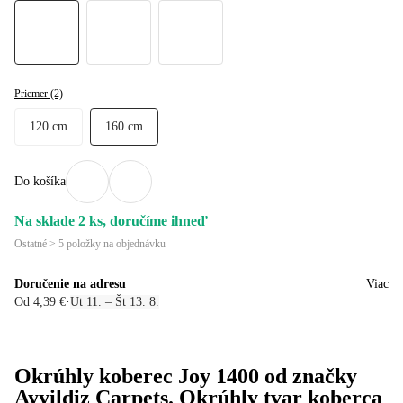
Priemer (2)
120 cm
160 cm
Do košíka
Na sklade 2 ks, doručíme ihneď
Ostatné > 5 položky na objednávku
Doručenie na adresu
Viac
Od 4,39 €
·
Ut 11. – Št 13. 8.
Okrúhly koberec Joy 1400 od značky
Ayyildiz Carpets. Okrúhly tvar koberca