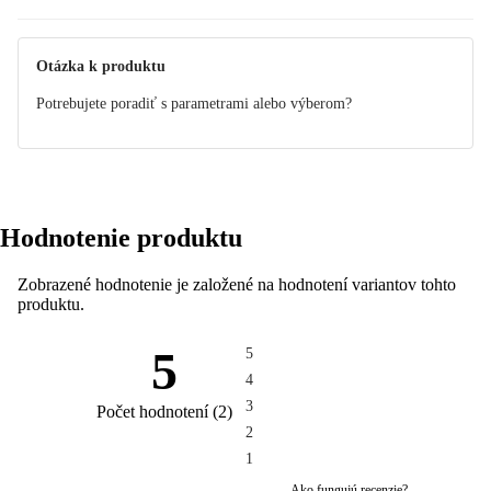
Otázka k produktu
Potrebujete poradiť s parametrami alebo výberom?
Hodnotenie produktu
Zobrazené hodnotenie je založené na hodnotení variantov tohto
produktu.
5
5
4
3
Počet hodnotení
(
2
)
2
1
Ako fungujú recenzie?