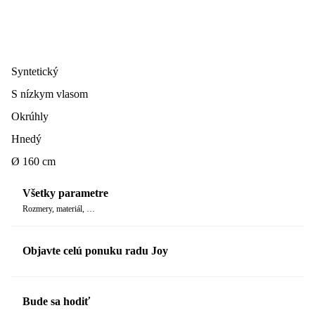
Syntetický
S nízkym vlasom
Okrúhly
Hnedý
Ø 160 cm
Všetky parametre
Rozmery, materiál, …
Objavte celú ponuku radu Joy
Bude sa hodiť