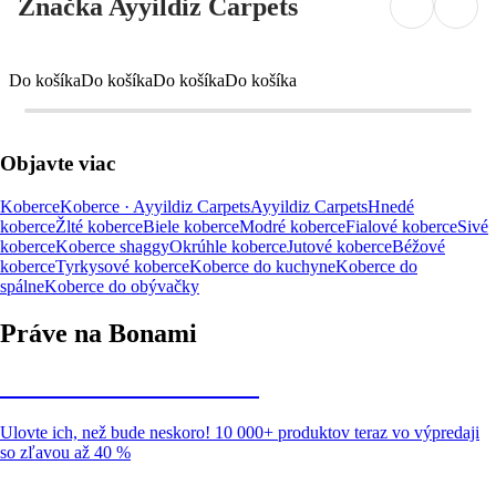
Značka Ayyildiz Carpets
Do košíka
Do košíka
Do košíka
Do košíka
Objavte viac
Koberce
Koberce · Ayyildiz Carpets
Ayyildiz Carpets
Hnedé
koberce
Žlté koberce
Biele koberce
Modré koberce
Fialové koberce
Sivé
koberce
Koberce shaggy
Okrúhle koberce
Jutové koberce
Béžové
koberce
Tyrkysové koberce
Koberce do kuchyne
Koberce do
spálne
Koberce do obývačky
Práve na Bonami
Summer Sale až -40 %
Ulovte ich, než bude neskoro! 10 000+ produktov teraz vo výpredaji
so zľavou až 40 %