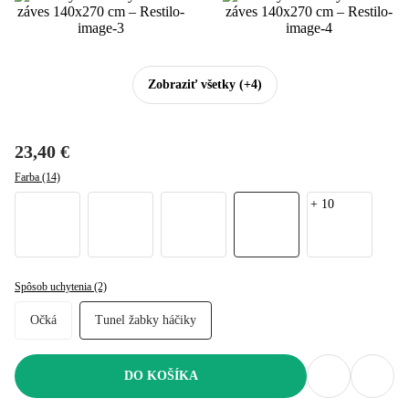
Zobraziť všetky
(+4)
23,40 €
Farba (14)
+
10
Spôsob uchytenia (2)
Očká
Tunel žabky háčiky
DO KOŠÍKA