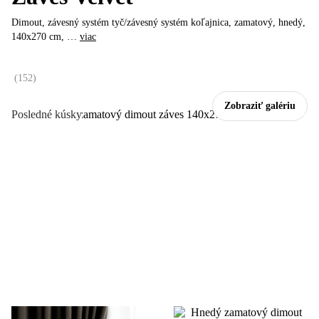
Dimout, závesný systém tyč/závesný systém koľajnica, zamatový, hnedý,
140x270 cm
, …
viac
(
152
)
Zobraziť galériu
Posledné kúsky