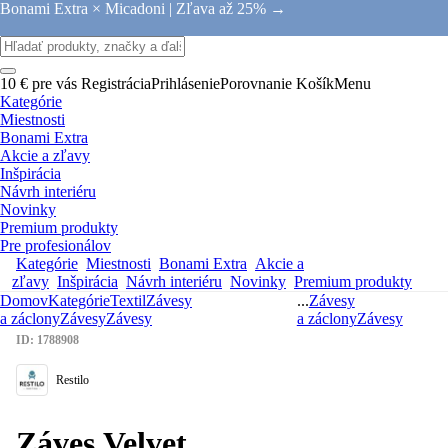
Bonami Extra × Micadoni |
Zľava až 25% →
10 € pre vás
Registrácia
Prihlásenie
Porovnanie
Košík
Menu
Kategórie
Miestnosti
Bonami Extra
Akcie a zľavy
Inšpirácia
Návrh interiéru
Novinky
Premium produkty
Pre profesionálov
Kategórie
Miestnosti
Bonami Extra
Akcie a
zľavy
Inšpirácia
Návrh interiéru
Novinky
Premium produkty
Domov
Kategórie
Textil
Závesy
...
Závesy
a záclony
Závesy
Závesy
a záclony
Závesy
ID: 1788908
Restilo
Záves Velvet