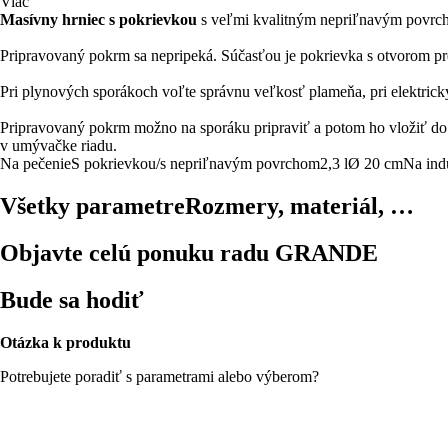
Viac
Masívny hrniec s pokrievkou
s veľmi kvalitným nepriľnavým povrc
Pripravovaný pokrm sa nepripeká. Súčasťou je pokrievka s otvorom pre
Pri plynových sporákoch voľte správnu veľkosť plameňa, pri elektrick
Pripravovaný pokrm možno na sporáku pripraviť a potom ho vložiť do 
v umývačke riadu.
Na pečenie
S pokrievkou/s nepriľnavým povrchom
2,3 l
Ø 20 cm
Na ind
Všetky parametre
Rozmery, materiál, …
Objavte celú ponuku radu GRANDE
Bude sa hodiť
Otázka k produktu
Potrebujete poradiť s parametrami alebo výberom?