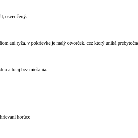
ál, osvedčený.
om ani ryža, v pokrievke je malý otvorček, cez ktorý uniká prebytočná 
dno a to aj bez miešania.
ohrievaní horúce