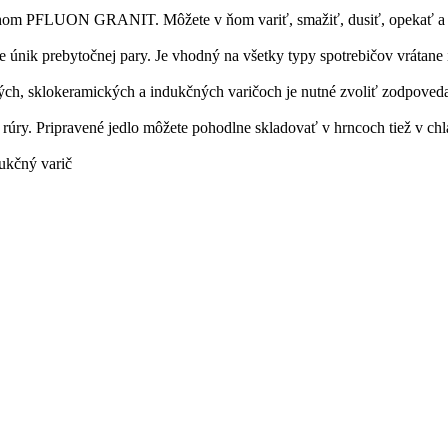
hom PFLUON GRANIT. Môžete v ňom variť, smažiť, dusiť, opekať a z
 únik prebytočnej pary. Je vhodný na všetky typy spotrebičov vrátane
ých, sklokeramických a indukčných varičoch je nutné zvoliť zodpoveda
rúry. Pripravené jedlo môžete pohodlne skladovať v hrncoch tiež v ch
ukčný varič