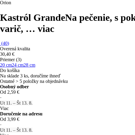
Orion
Kastról Grande
Na pečenie, s po
varič
, …
viac
(
40
)
Overená kvalita
30,40 €
Priemer (3)
20 cm
24 cm
28 cm
Do košíka
Na sklade 3 ks, doručíme ihneď
Ostatné > 5 položky na objednávku
Osobný odber
Od 2,59 €
·
Ut 11. – Št 13. 8.
Viac
Doručenie na adresu
Od 3,99 €
·
Ut 11. – Št 13. 8.