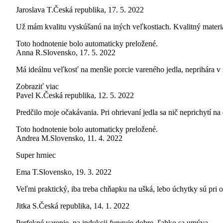
Jaroslava T.
Česká republika
,
17. 5. 2022
Už mám kvalitu vyskúšanú na iných veľkostiach. Kvalitný materi
Toto hodnotenie bolo automaticky preložené.
Anna R.
Slovensko
,
17. 5. 2022
Má ideálnu veľkosť na menšie porcie vareného jedla, neprihára v ň
Zobraziť viac
Pavel K.
Česká republika
,
12. 5. 2022
Predčilo moje očakávania. Pri ohrievaní jedla sa nič neprichytí na 
Toto hodnotenie bolo automaticky preložené.
Andrea M.
Slovensko
,
11. 4. 2022
Super hrniec
Ema T.
Slovensko
,
19. 3. 2022
Veľmi praktický, iba treba chňapku na ušká, lebo úchytky sú pri 
Jitka S.
Česká republika
,
14. 1. 2022
Perfekné varenie, na indukcii funguje dobre, ľahko sa umýva.