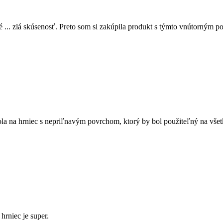
é ... zlá skúsenosť. Preto som si zakúpila produkt s týmto vnútorným 
a na hrniec s nepriľnavým povrchom, ktorý by bol použiteľný na všetky
hrniec je super.