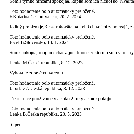
Som s týmito hrncami spokojná, kúpila som ich niekoľko. Kvalitn
Toto hodnotenie bolo automaticky preložené.
K
Katarina G.
Chorvátsko
,
20. 2. 2024
Jediný problém je, že sa rukoväte na indukcii veľmi zahrievajú, z
Toto hodnotenie bolo automaticky preložené.
Jozef B.
Slovensko
,
13. 1. 2024
Som spokojná, môj predchádzajúci hrniec, v ktorom som varila ryž
Lenka M.
Česká republika
,
8. 12. 2023
Vyhovuje zdravému vareniu
Toto hodnotenie bolo automaticky preložené.
Jaroslav A.
Česká republika
,
8. 12. 2023
Tieto hrnce používame viac ako 2 roky a sme spokojní.
Toto hodnotenie bolo automaticky preložené.
Lenka B.
Česká republika
,
28. 5. 2023
Super