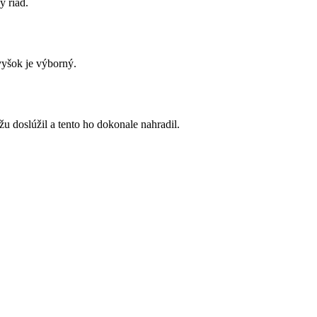
ý riad.
vyšok je výborný.
u doslúžil a tento ho dokonale nahradil.