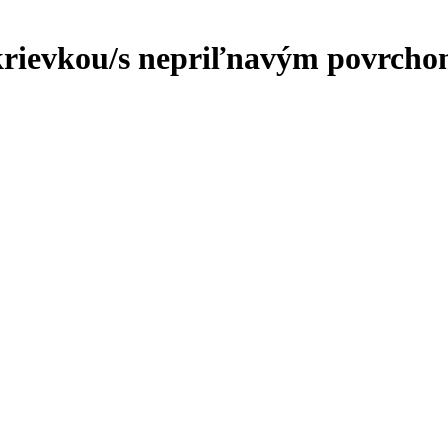
krievkou/s nepriľnavým povrchom