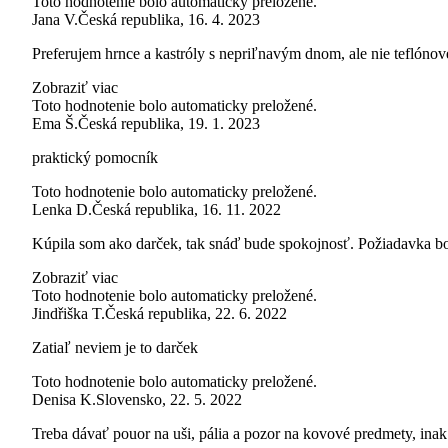
Toto hodnotenie bolo automaticky preložené.
Jana V.
Česká republika
,
16. 4. 2023
Preferujem hrnce a kastróly s nepriľnavým dnom, ale nie teflónov
Zobraziť viac
Toto hodnotenie bolo automaticky preložené.
Ema Š.
Česká republika
,
19. 1. 2023
praktický pomocník
Toto hodnotenie bolo automaticky preložené.
Lenka D.
Česká republika
,
16. 11. 2022
Kúpila som ako darček, tak snáď bude spokojnosť. Požiadavka bol
Zobraziť viac
Toto hodnotenie bolo automaticky preložené.
Jindřiška T.
Česká republika
,
22. 6. 2022
Zatiaľ neviem je to darček
Toto hodnotenie bolo automaticky preložené.
Denisa K.
Slovensko
,
22. 5. 2022
Treba dávať pouor na uši, pália a pozor na kovové predmety, inak 