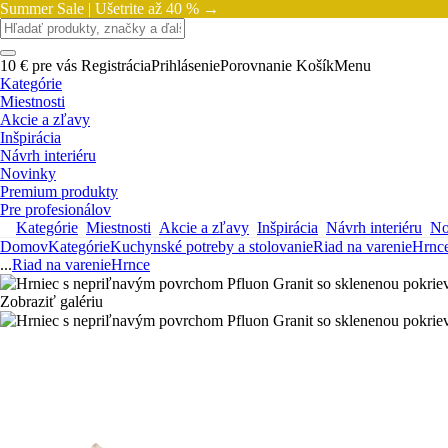
Summer Sale |
Ušetrite až 40 % →
10 € pre vás
Registrácia
Prihlásenie
Porovnanie
Košík
Menu
Kategórie
Miestnosti
Akcie a zľavy
Inšpirácia
Návrh interiéru
Novinky
Premium produkty
Pre profesionálov
Kategórie
Miestnosti
Akcie a zľavy
Inšpirácia
Návrh interiéru
No
Domov
Kategórie
Kuchynské potreby a stolovanie
Riad na varenie
Hrnc
...
Riad na varenie
Hrnce
Zobraziť galériu