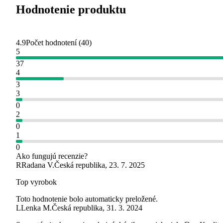
Hodnotenie produktu
4.9
Počet hodnotení
(
40
)
5
37
4
3
3
0
2
0
1
0
Ako fungujú recenzie?
R
Radana V.
Česká republika
,
23. 7. 2025
Top vyrobok
Toto hodnotenie bolo automaticky preložené.
L
Lenka M.
Česká republika
,
31. 3. 2024