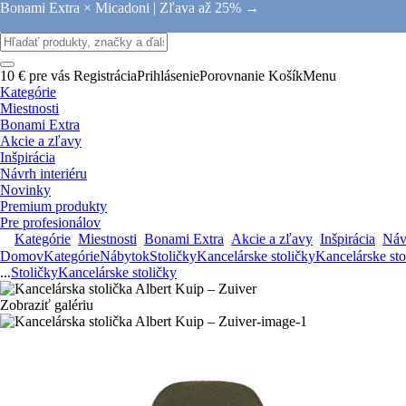
Bonami Extra × Micadoni |
Zľava až 25% →
10 € pre vás
Registrácia
Prihlásenie
Porovnanie
Košík
Menu
Kategórie
Miestnosti
Bonami Extra
Akcie a zľavy
Inšpirácia
Návrh interiéru
Novinky
Premium produkty
Pre profesionálov
Kategórie
Miestnosti
Bonami Extra
Akcie a zľavy
Inšpirácia
Návr
Domov
Kategórie
Nábytok
Stoličky
Kancelárske stoličky
Kancelárske sto
...
Stoličky
Kancelárske stoličky
Zobraziť galériu