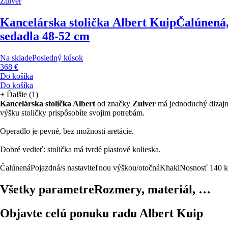
Zuiver
Kancelárska stolička Albert Kuip
Čalúnená,
sedadla 48-52 cm
Na sklade
Posledný kúsok
368 €
Do košíka
Do košíka
+
Ďalšie (1)
Kancelárska stolička Albert
od značky
Zuiver
má jednoduchý dizajn,
výšku stoličky prispôsobíte svojim potrebám.
Operadlo je pevné, bez možnosti aretácie.
Dobré vedieť: stolička má tvrdé plastové kolieska.
Čalúnená
Pojazdná/s nastaviteľnou výškou/otočná
Khaki
Nosnosť 140 
Všetky parametre
Rozmery, materiál, …
Objavte celú ponuku radu Albert Kuip