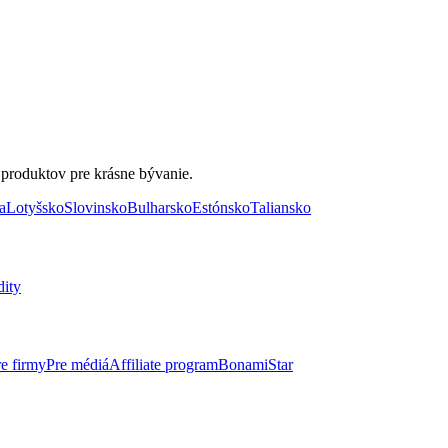
 produktov pre krásne bývanie.
a
Lotyšsko
Slovinsko
Bulharsko
Estónsko
Taliansko
dity
re firmy
Pre médiá
Affiliate program
BonamiStar