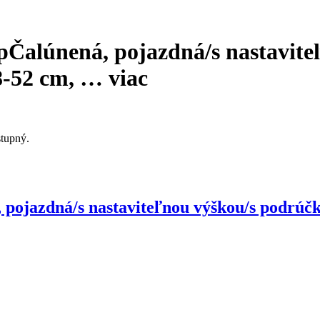
p
Čalúnená, pojazdná/s nastavite
8-52 cm
, …
viac
stupný.
 pojazdná/s nastaviteľnou výškou/s podrúčk