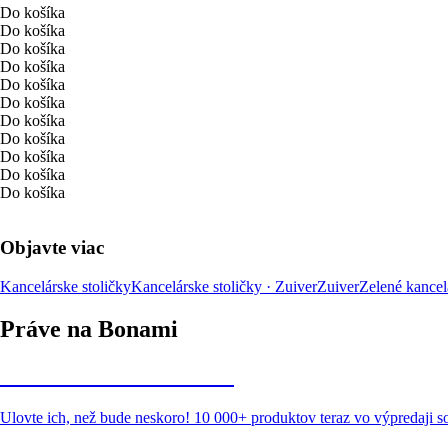
Do košíka
Do košíka
Do košíka
Do košíka
Do košíka
Do košíka
Do košíka
Do košíka
Do košíka
Do košíka
Do košíka
Objavte viac
Kancelárske stoličky
Kancelárske stoličky · Zuiver
Zuiver
Zelené kancel
Práve na Bonami
Summer Sale až -40 %
Ulovte ich, než bude neskoro! 10 000+ produktov teraz vo výpredaji 