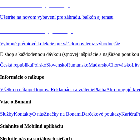
Záhrada vo výpredaji
Ušetrite na novom vybavení pre záhradu, balkón aj terasu
Prémiové vo výpredaji
Vybrané prémiové kolekcie pre váš domov teraz výhodnejšie
E-shop s každodennou dávkou (s)novej inšpirácie a najširšou ponukou
Česká republika
Poľsko
Slovensko
Rumunsko
Maďarsko
Chorvátsko
Litv
Informácie o nákupe
Všetko o nákupe
Doprava
Reklamácia a vrátenie
Platba
Ako fungujú kre
Viac o Bonami
Služby
Kontakty
O nás
Značky na Bonami
Darčekové poukazy
Kariéra
P
Stiahnite si Mobilnú aplikáciu
Sledujte nás na sociálnych sieťach