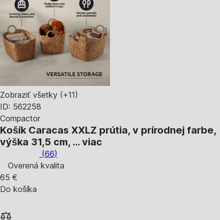
Zobraziť všetky
(+11)
ID: 562258
Compactor
Košík Caracas XXL
Z prútia, v prírodnej farbe,
výška 31,5 cm
, …
viac
(
66
)
Overená kvalita
65 €
Do košíka