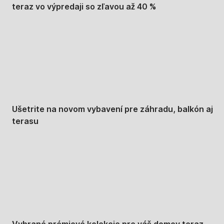
teraz vo výpredaji so zľavou až 40 %
Záhrada vo
výpredaji
Ušetrite na novom vybavení pre záhradu, balkón aj
terasu
Prémiové vo
výpredaji
Vybrané prémiové kolekcie pre váš domov teraz