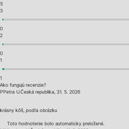
5
3
0
2
0
1
1
Ako fungujú recenzie?
P
Petra U.
Česká republika
,
31. 5. 2026
krásny kôš, podľa obrázku
Toto hodnotenie bolo automaticky preložené.