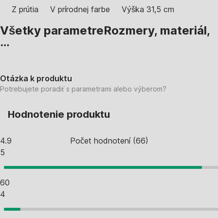
Z prútia
V prírodnej farbe
Výška 31,5 cm
Všetky parametre
Rozmery, materiál,
…
Otázka k produktu
Potrebujete poradiť s parametrami alebo výberom?
Hodnotenie produktu
4.9
Počet hodnotení
(
66
)
5
60
4