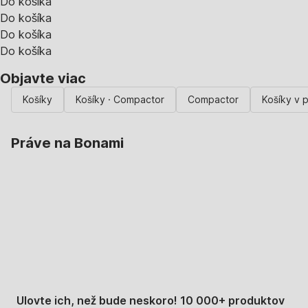
Do košíka
Do košíka
Do košíka
Do košíka
Objavte viac
Košíky
Košíky · Compactor
Compactor
Košíky v p
Práve na Bonami
Summer Sale až -40
%
Ulovte ich, než bude neskoro! 10 000+ produktov