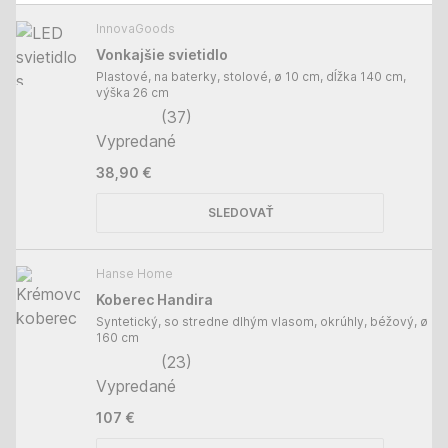
InnovaGoods
Vonkajšie svietidlo
Plastové, na baterky, stolové, ø 10 cm, dĺžka 140 cm,
výška 26 cm
(
37
)
Vypredané
38,90 €
SLEDOVAŤ
Hanse Home
Koberec Handira
Syntetický, so stredne dlhým vlasom, okrúhly, béžový, ø
160 cm
(
23
)
Vypredané
107 €