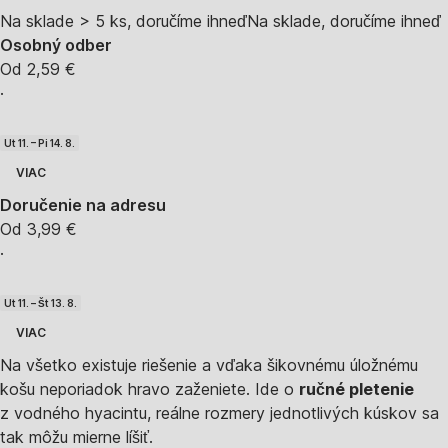
Na sklade > 5 ks, doručíme ihneď
Na sklade, doručíme ihneď
Osobný odber
Od 2,59 €
·
Ut 11. – Pi 14. 8.
VIAC
Doručenie na adresu
Od 3,99 €
·
Ut 11. – Št 13. 8.
VIAC
Na všetko existuje riešenie a vďaka šikovnému úložnému
košu neporiadok hravo zaženiete. Ide o
ručné pletenie
z vodného hyacintu, reálne rozmery jednotlivých kúskov sa
tak môžu mierne líšiť.