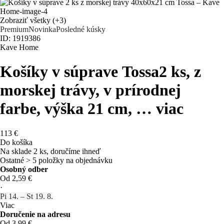
Zobraziť všetky
(+3)
Premium
Novinka
Posledné kúsky
ID: 1919386
Kave Home
Košíky v súprave Tossa
2 ks, z
morskej trávy, v prírodnej
farbe, výška 21 cm
, …
viac
113 €
Do košíka
Na sklade 2 ks, doručíme ihneď
Ostatné > 5 položky na objednávku
Osobný odber
Od 2,59 €
·
Pi 14. – St 19. 8.
Viac
Doručenie na adresu
Od 3,99 €