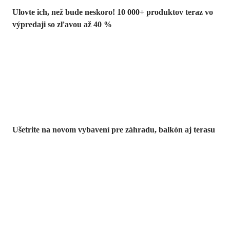
Ulovte ich, než bude neskoro! 10 000+ produktov teraz vo
výpredaji so zľavou až 40 %
Záhrada vo
výpredaji
Ušetrite na novom vybavení pre záhradu, balkón aj terasu
Prémiové vo
výpredaji