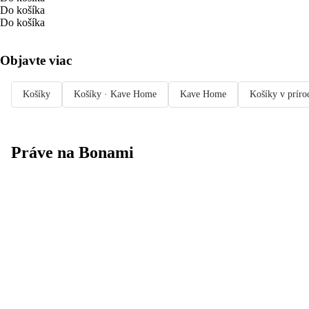
Do košíka
Do košíka
Objavte viac
Košíky
Košíky · Kave Home
Kave Home
Košíky v príro
Práve na Bonami
Summer Sale až
-40 %