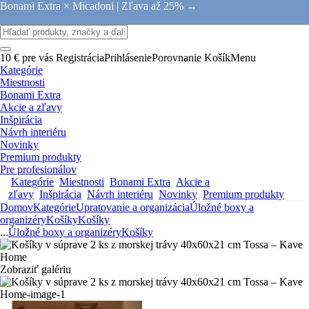
Bonami Extra × Micadoni |
Zľava až 25% →
10 € pre vás
Registrácia
Prihlásenie
Porovnanie
Košík
Menu
Kategórie
Miestnosti
Bonami Extra
Akcie a zľavy
Inšpirácia
Návrh interiéru
Novinky
Premium produkty
Pre profesionálov
Kategórie
Miestnosti
Bonami Extra
Akcie a
zľavy
Inšpirácia
Návrh interiéru
Novinky
Premium produkty
Domov
Kategórie
Upratovanie a organizácia
Úložné boxy a
organizéry
Košíky
Košíky
...
Úložné boxy a organizéry
Košíky
Zobraziť galériu