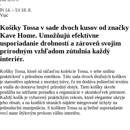
·
Pi 14. – Ut 18. 8.
Viac
Košíky Tossa v sade dvoch kusov od značky
Kave Home. Umožňujú efektívne
usporiadanie drobností a zároveň svojim
prírodným vzhľadom zútulnia každý
interiér.
Košíky Tossa, ktoré sú súčasťou kolekcie Tossa, v sebe snúbia
praktickosť s prírodnou estetikou. Táto sada dvoch úložných košíkov
je starostlivo upletená z morskej trávy, čo im dodáva jedinečnú textúru
a vnáša do domova hrejivý prírodný dotyk. Tieto košíky skvele
poslúžia na udržanie poriadku a organizácie v akomkoľvek priestore.
Každý košík je vybavený praktickým vekom, ktoré elegantne ukryje
jeho obsah, a na kratších stranách nájdete integrované úchyty na
jednoduchú manipuláciu. S košíkmi Tossa sa aj bežné usporiadanie
vecí stane štýlovým prvkom vášho interiéru.