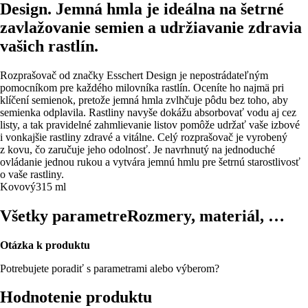
Design. Jemná hmla je ideálna na šetrné
zavlažovanie semien a udržiavanie zdravia
vašich rastlín.
Rozprašovač od značky Esschert Design je nepostrádateľným
pomocníkom pre každého milovníka rastlín. Oceníte ho najmä pri
klíčení semienok, pretože jemná hmla zvlhčuje pôdu bez toho, aby
semienka odplavila. Rastliny navyše dokážu absorbovať vodu aj cez
listy, a tak pravidelné zahmlievanie listov pomôže udržať vaše izbové
i vonkajšie rastliny zdravé a vitálne. Celý rozprašovač je vyrobený
z kovu, čo zaručuje jeho odolnosť. Je navrhnutý na jednoduché
ovládanie jednou rukou a vytvára jemnú hmlu pre šetrnú starostlivosť
o vaše rastliny.
Kovový
315 ml
Všetky parametre
Rozmery, materiál, …
Otázka k produktu
Potrebujete poradiť s parametrami alebo výberom?
Hodnotenie produktu