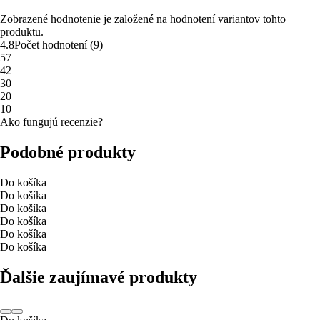
Zobrazené hodnotenie je založené na hodnotení variantov tohto
produktu.
4.8
Počet hodnotení
(
9
)
5
7
4
2
3
0
2
0
1
0
Ako fungujú recenzie?
Podobné produkty
Do košíka
Do košíka
Do košíka
Do košíka
Do košíka
Do košíka
Ďalšie zaujímavé produkty