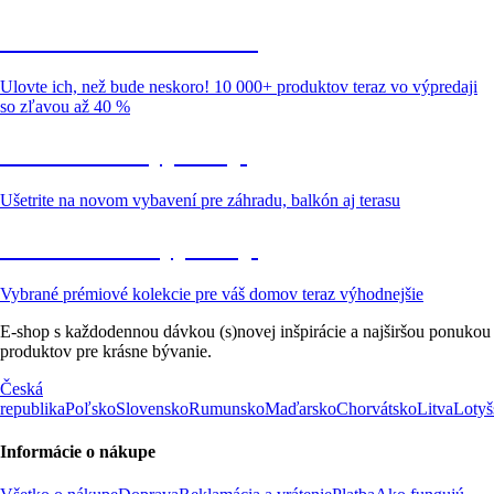
Summer Sale až -40 %
Ulovte ich, než bude neskoro! 10 000+ produktov teraz vo výpredaji
so zľavou až 40 %
Záhrada vo výpredaji
Ušetrite na novom vybavení pre záhradu, balkón aj terasu
Prémiové vo výpredaji
Vybrané prémiové kolekcie pre váš domov teraz výhodnejšie
E-shop s každodennou dávkou (s)novej inšpirácie a najširšou ponukou
produktov pre krásne bývanie.
Česká
republika
Poľsko
Slovensko
Rumunsko
Maďarsko
Chorvátsko
Litva
Lotyš
Informácie o nákupe