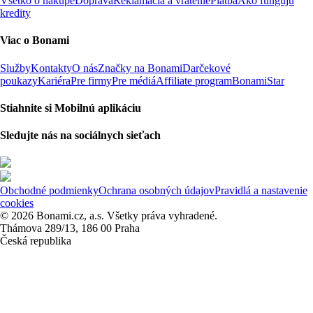
Všetko o nákupe
Doprava
Reklamácia a vrátenie
Platba
Ako fungujú
kredity
Viac o Bonami
Služby
Kontakty
O nás
Značky na Bonami
Darčekové
poukazy
Kariéra
Pre firmy
Pre médiá
Affiliate program
BonamiStar
Stiahnite si Mobilnú aplikáciu
Sledujte nás na sociálnych sieťach
Obchodné podmienky
Ochrana osobných údajov
Pravidlá a nastavenie
cookies
© 2026 Bonami.cz, a.s. Všetky práva vyhradené.
Thámova 289/13, 186 00 Praha
Česká republika