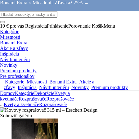
Bonami Extra × Micadoni |
Zľava až 25% →
10 € pre vás
Registrácia
Prihlásenie
Porovnanie
Košík
Menu
Kategórie
Miestnosti
Bonami Extra
Akcie a zľavy
Inšpirácia
Návrh interiéru
Novinky
Premium produkty
Pre profesionálov
Kategórie
Miestnosti
Bonami Extra
Akcie a
zľavy
Inšpirácia
Návrh interiéru
Novinky
Premium produkty
Domov
Kategórie
Dekorácie
Kvety a
kvetináče
Rozprašovače
Rozprašovače
...
Kvety a kvetináče
Rozprašovače
Zobraziť galériu