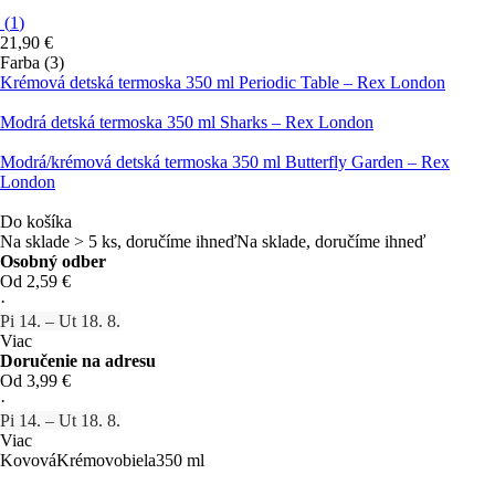
(
1
)
21,90 €
Farba (3)
Krémová detská termoska 350 ml Periodic Table – Rex London
Modrá detská termoska 350 ml Sharks – Rex London
Modrá/krémová detská termoska 350 ml Butterfly Garden – Rex
London
Do košíka
Na sklade > 5 ks, doručíme ihneď
Na sklade, doručíme ihneď
Osobný odber
Od 2,59 €
·
Pi 14. – Ut 18. 8.
Viac
Doručenie na adresu
Od 3,99 €
·
Pi 14. – Ut 18. 8.
Viac
Kovová
Krémovobiela
350 ml