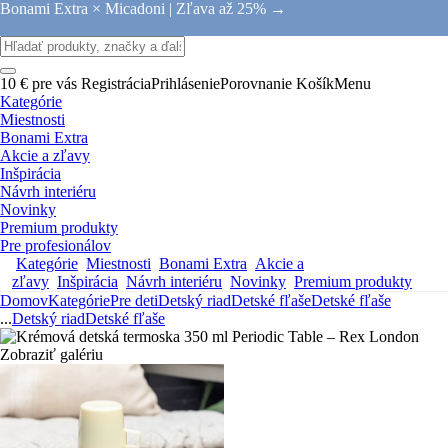
Bonami Extra × Micadoni |
Zľava až 25% →
10 € pre vás
Registrácia
Prihlásenie
Porovnanie
Košík
Menu
Kategórie
Miestnosti
Bonami Extra
Akcie a zľavy
Inšpirácia
Návrh interiéru
Novinky
Premium produkty
Pre profesionálov
Kategórie
Miestnosti
Bonami Extra
Akcie a
zľavy
Inšpirácia
Návrh interiéru
Novinky
Premium produkty
Domov
Kategórie
Pre deti
Detský riad
Detské fľaše
Detské fľaše
...
Detský riad
Detské fľaše
Zobraziť galériu