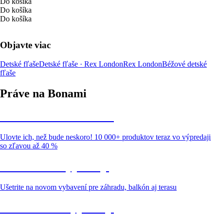
Do košíka
Do košíka
Do košíka
Objavte viac
Detské fľaše
Detské fľaše · Rex London
Rex London
Béžové detské
fľaše
Práve na Bonami
Summer Sale až -40 %
Ulovte ich, než bude neskoro! 10 000+ produktov teraz vo výpredaji
so zľavou až 40 %
Záhrada vo výpredaji
Ušetrite na novom vybavení pre záhradu, balkón aj terasu
Prémiové vo výpredaji