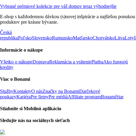
Vybrané prémiové kolekcie pre váš domov teraz výhodnejšie
E-shop s každodennou dávkou (s)novej inšpirácie a najširšou ponukou
produktov pre krásne bývanie.
Česká
republika
Poľsko
Slovensko
Rumunsko
Maďarsko
Chorvátsko
Litva
Lotyš
Informácie o nákupe
Všetko o nákupe
Doprava
Reklamácia a vrátenie
Platba
Ako fungujú
kredity
Viac o Bonami
Služby
Kontakty
O nás
Značky na Bonami
Darčekové
poukazy
Kariéra
Pre firmy
Pre médiá
Affiliate program
BonamiStar
Stiahnite si Mobilnú aplikáciu
Sledujte nás na sociálnych sieťach