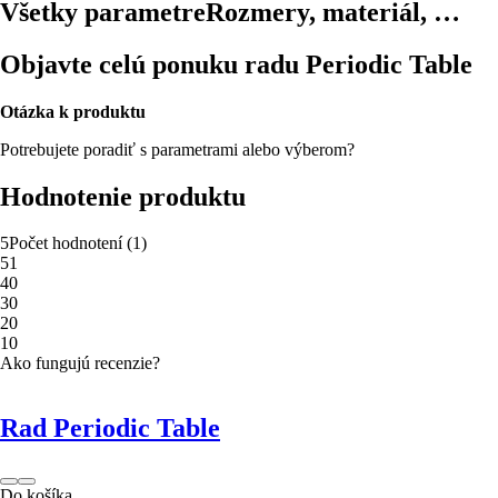
Všetky parametre
Rozmery, materiál, …
Objavte celú ponuku radu Periodic Table
Otázka k produktu
Potrebujete poradiť s parametrami alebo výberom?
Hodnotenie produktu
5
Počet hodnotení
(
1
)
5
1
4
0
3
0
2
0
1
0
Ako fungujú recenzie?
Rad Periodic Table
Do košíka