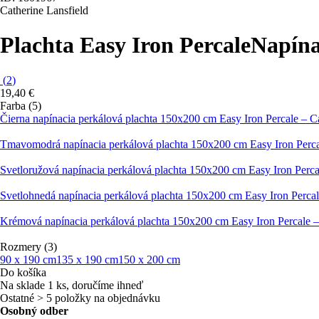
Catherine Lansfield
Plachta Easy Iron Percale
Napína
(
2
)
19,40 €
Farba (5)
Čierna napínacia perkálová plachta 150x200 cm Easy Iron Percale – Ca
Tmavomodrá napínacia perkálová plachta 150x200 cm Easy Iron Percal
Svetloružová napínacia perkálová plachta 150x200 cm Easy Iron Perca
Svetlohnedá napínacia perkálová plachta 150x200 cm Easy Iron Percal
Krémová napínacia perkálová plachta 150x200 cm Easy Iron Percale –
Rozmery (3)
90 x 190 cm
135 x 190 cm
150 x 200 cm
Do košíka
Na sklade 1 ks, doručíme ihneď
Ostatné > 5 položky na objednávku
Osobný odber