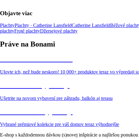
Objavte viac
Plachty
Plachty · Catherine Lansfield
Catherine Lansfield
Béžové placht
plachty
Froté plachty
Džersejové plachty
Práve na Bonami
Summer Sale až -40 %
Ulovte ich, než bude neskoro! 10 000+ produktov teraz vo výpredaji 
Záhrada vo výpredaji
Ušetrite na novom vybavení pre záhradu, balkón aj terasu
Prémiové vo výpredaji
Vybrané prémiové kolekcie pre váš domov teraz výhodnejšie
E-shop s každodennou dávkou (s)novej inšpirácie a najširšou ponukou