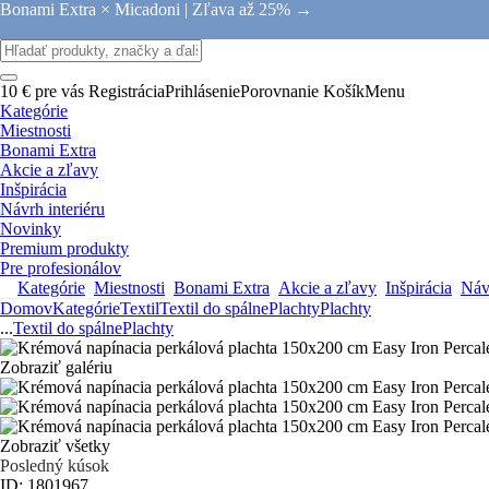
Bonami Extra × Micadoni |
Zľava až 25% →
10 € pre vás
Registrácia
Prihlásenie
Porovnanie
Košík
Menu
Kategórie
Miestnosti
Bonami Extra
Akcie a zľavy
Inšpirácia
Návrh interiéru
Novinky
Premium produkty
Pre profesionálov
Kategórie
Miestnosti
Bonami Extra
Akcie a zľavy
Inšpirácia
Návr
Domov
Kategórie
Textil
Textil do spálne
Plachty
Plachty
...
Textil do spálne
Plachty
Zobraziť galériu
Zobraziť všetky
Posledný kúsok
ID: 1801967