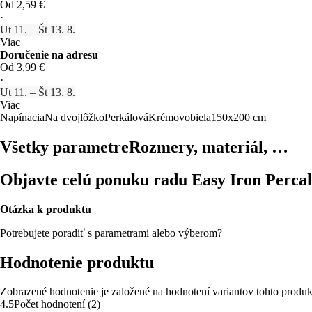
Od 2,59 €
·
Ut 11. – Št 13. 8.
Viac
Doručenie na adresu
Od 3,99 €
·
Ut 11. – Št 13. 8.
Viac
Napínacia
Na dvojlôžko
Perkálová
Krémovobiela
150x200 cm
Všetky parametre
Rozmery, materiál, …
Objavte celú ponuku radu Easy Iron Perca
Otázka k produktu
Potrebujete poradiť s parametrami alebo výberom?
Hodnotenie produktu
Zobrazené hodnotenie je založené na hodnotení variantov tohto produk
4.5
Počet hodnotení
(
2
)