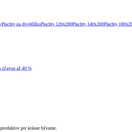
y
Plachty na dvojlôžko
Plachty 120x200
Plachty 140x200
Plachty 180x2
so zľavou až 40 %
 produktov pre krásne bývanie.