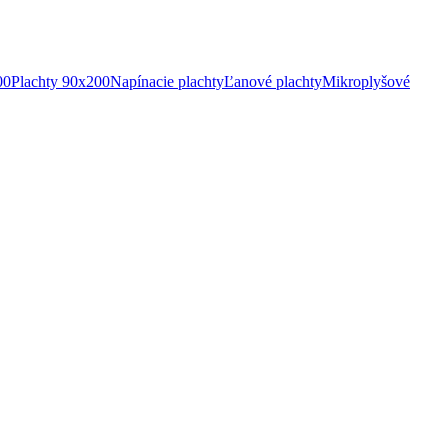
00
Plachty 90x200
Napínacie plachty
Ľanové plachty
Mikroplyšové