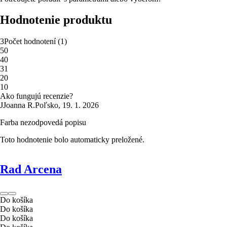
Hodnotenie produktu
3
Počet hodnotení
(
1
)
5
0
4
0
3
1
2
0
1
0
Ako fungujú recenzie?
J
Joanna R.
Poľsko
,
19. 1. 2026
Farba nezodpovedá popisu
Toto hodnotenie bolo automaticky preložené.
Rad Arcena
Do košíka
Do košíka
Do košíka