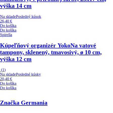
výška 14 cm
Na sklade
Posledný kúsok
26,40 €
Do košíka
Do košíka
Spirella
Kúpeľňový organizér Yoko
Na vatové
tampony, sklenený, tmavosivý, ø 10 cm,
výška 12 cm
(
1
)
Na sklade
Posledné kúsky
20,40 €
Do košíka
Do košíka
Značka Germania