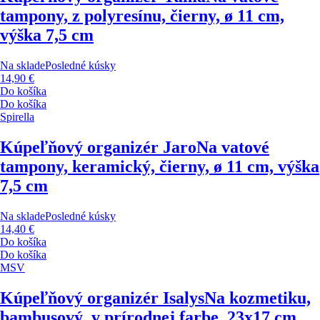
tampony, z polyresínu, čierny, ø 11 cm,
výška 7,5 cm
Na sklade
Posledné kúsky
14,90 €
Do košíka
Do košíka
Spirella
Kúpeľňový organizér Jaro
Na vatové
tampony, keramický, čierny, ø 11 cm, výška
7,5 cm
Na sklade
Posledné kúsky
14,40 €
Do košíka
Do košíka
MSV
Kúpeľňový organizér Isalys
Na kozmetiku,
bambusový, v prírodnej farbe, 23x17 cm,