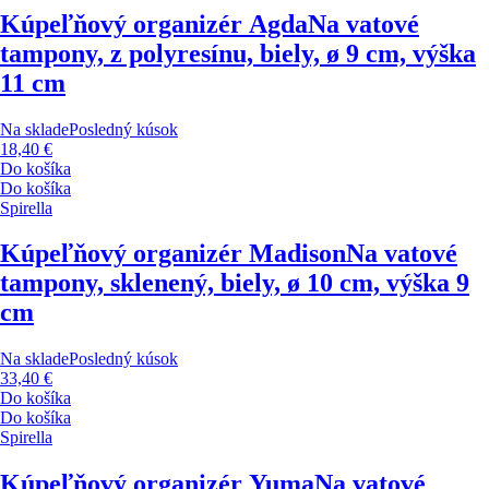
Kúpeľňový organizér Agda
Na vatové
tampony, z polyresínu, biely, ø 9 cm, výška
11 cm
Na sklade
Posledný kúsok
18,40 €
Do košíka
Do košíka
Spirella
Kúpeľňový organizér Madison
Na vatové
tampony, sklenený, biely, ø 10 cm, výška 9
cm
Na sklade
Posledný kúsok
33,40 €
Do košíka
Do košíka
Spirella
Kúpeľňový organizér Yuma
Na vatové