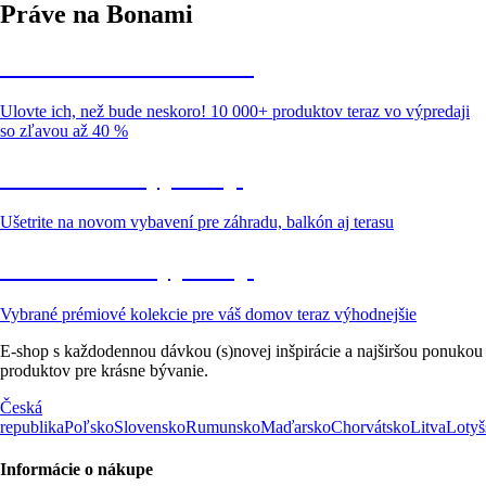
Práve na Bonami
Summer Sale až -40 %
Ulovte ich, než bude neskoro! 10 000+ produktov teraz vo výpredaji
so zľavou až 40 %
Záhrada vo výpredaji
Ušetrite na novom vybavení pre záhradu, balkón aj terasu
Prémiové vo výpredaji
Vybrané prémiové kolekcie pre váš domov teraz výhodnejšie
E-shop s každodennou dávkou (s)novej inšpirácie a najširšou ponukou
produktov pre krásne bývanie.
Česká
republika
Poľsko
Slovensko
Rumunsko
Maďarsko
Chorvátsko
Litva
Lotyš
Informácie o nákupe