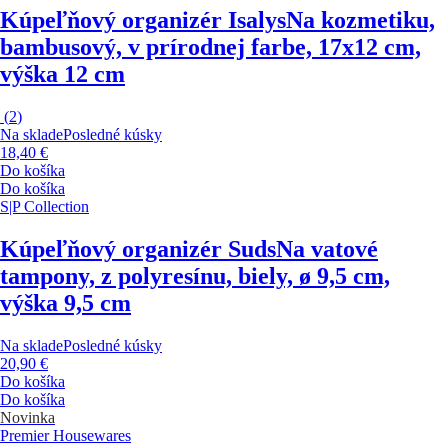
Kúpeľňový organizér Isalys
Na kozmetiku,
bambusový, v prírodnej farbe, 17x12 cm,
výška 12 cm
(
2
)
Na sklade
Posledné kúsky
18,40 €
Do košíka
Do košíka
S|P Collection
Kúpeľňový organizér Suds
Na vatové
tampony, z polyresínu, biely, ø 9,5 cm,
výška 9,5 cm
Na sklade
Posledné kúsky
20,90 €
Do košíka
Do košíka
Novinka
Premier Housewares