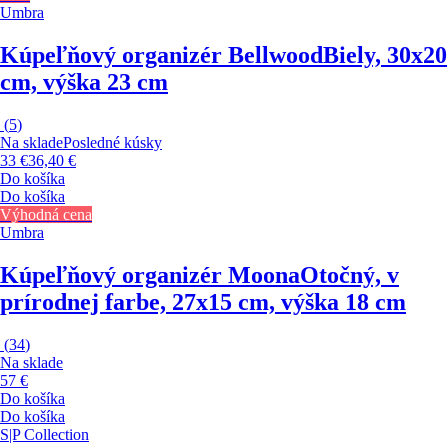
Umbra
Kúpeľňový organizér Bellwood
Biely, 30x20
cm, výška 23 cm
(
5
)
Na sklade
Posledné kúsky
33 €
36,40 €
Do košíka
Do košíka
Výhodná cena
Umbra
Kúpeľňový organizér Moona
Otočný, v
prírodnej farbe, 27x15 cm, výška 18 cm
(
34
)
Na sklade
57 €
Do košíka
Do košíka
S|P Collection