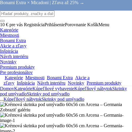
Bonami Extra × Micadoni |
Zľava až 25% →
10 € pre vás
Registrácia
Prihlásenie
Porovnanie
Košík
Menu
Kategórie
Miestnosti
Bonami Extra
Akcie a zľavy
Inšpirácia
Návrh interiéru
Novinky
Premium produkty
Pre profesionálov
Kategórie
Miestnosti
Bonami Extra
Akcie a
zľavy
Inšpirácia
Návrh interiéru
Novinky
Premium produkty
Domov
Kategórie
Kúpeľňové vybavenie
Kúpeľňový nábytok
Skrinky
pod umývadlo
Skrinky pod umývadlo
...
Kúpeľňový nábytok
Skrinky pod umývadlo
Zobraziť galériu