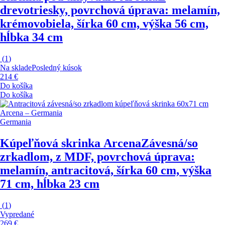
drevotriesky, povrchová úprava: melamín,
krémovobiela, šírka 60 cm, výška 56 cm,
hĺbka 34 cm
(
1
)
Na sklade
Posledný kúsok
214 €
Do košíka
Do košíka
Germania
Kúpeľňová skrinka Arcena
Závesná/so
zrkadlom, z MDF, povrchová úprava:
melamín, antracitová, šírka 60 cm, výška
71 cm, hĺbka 23 cm
(
1
)
Vypredané
269 €