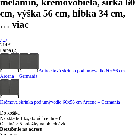
melamín, krémovobiela, šírka 60
cm, výška 56 cm, hĺbka 34 cm
,
…
viac
(
1
)
214 €
Farba (2)
Antracitová skrinka pod umývadlo 60x56 cm
Arcena – Germania
Krémová skrinka pod umývadlo 60x56 cm Arcena – Germania
Do košíka
Na sklade 1 ks, doručíme ihneď
Ostatné > 5 položky na objednávku
Doručenie na adresu
Zadarmo