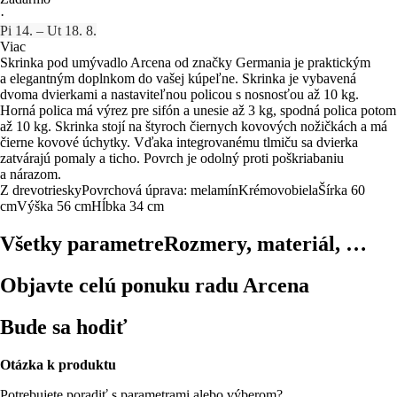
·
Pi 14. – Ut 18. 8.
Viac
Skrinka pod umývadlo Arcena od značky Germania je praktickým
a elegantným doplnkom do vašej kúpeľne. Skrinka je vybavená
dvoma dvierkami a nastaviteľnou policou s nosnosťou až 10 kg.
Horná polica má výrez pre sifón a unesie až 3 kg, spodná polica potom
až 10 kg. Skrinka stojí na štyroch čiernych kovových nožičkách a má
čierne kovové úchytky. Vďaka integrovanému tlmiču sa dvierka
zatvárajú pomaly a ticho. Povrch je odolný proti poškriabaniu
a nárazom.
Z drevotriesky
Povrchová úprava: melamín
Krémovobiela
Šírka 60
cm
Výška 56 cm
Hĺbka 34 cm
Všetky parametre
Rozmery, materiál, …
Objavte celú ponuku radu Arcena
Bude sa hodiť
Otázka k produktu
Potrebujete poradiť s parametrami alebo výberom?