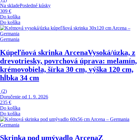
Na sklade
Posledné kúsky
309 €
Do košíka
Do košíka
Germania
Kúpeľňová skrinka Arcena
Vysoká/úzka, z
drevotriesky, povrchová úprava: melamín,
krémovobiela, šírka 30 cm, výška 120 cm,
hĺbka 34 cm
(
2
)
Doručenie od 1. 9. 2026
235 €
Do košíka
Do košíka
Germania
Skrinka pod umývadlo Arcena
Z