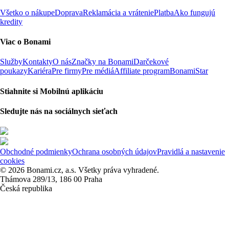
Všetko o nákupe
Doprava
Reklamácia a vrátenie
Platba
Ako fungujú
kredity
Viac o Bonami
Služby
Kontakty
O nás
Značky na Bonami
Darčekové
poukazy
Kariéra
Pre firmy
Pre médiá
Affiliate program
BonamiStar
Stiahnite si Mobilnú aplikáciu
Sledujte nás na sociálnych sieťach
Obchodné podmienky
Ochrana osobných údajov
Pravidlá a nastavenie
cookies
© 2026 Bonami.cz, a.s. Všetky práva vyhradené.
Thámova 289/13, 186 00 Praha
Česká republika