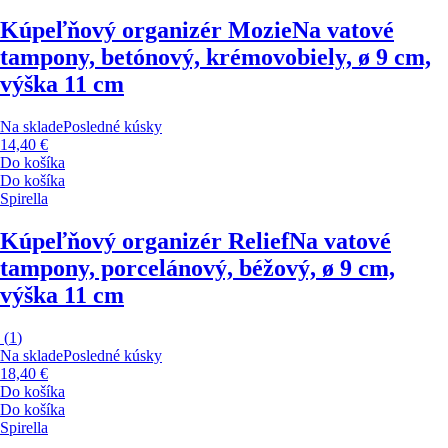
Kúpeľňový organizér Mozie
Na vatové
tampony, betónový, krémovobiely, ø 9 cm,
výška 11 cm
Na sklade
Posledné kúsky
14,40 €
Do košíka
Do košíka
Spirella
Kúpeľňový organizér Relief
Na vatové
tampony, porcelánový, béžový, ø 9 cm,
výška 11 cm
(
1
)
Na sklade
Posledné kúsky
18,40 €
Do košíka
Do košíka
Spirella