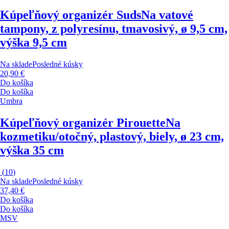
Kúpeľňový organizér Suds
Na vatové
tampony, z polyresínu, tmavosivý, ø 9,5 cm,
výška 9,5 cm
Na sklade
Posledné kúsky
20,90 €
Do košíka
Do košíka
Umbra
Kúpeľňový organizér Pirouette
Na
kozmetiku/otočný, plastový, biely, ø 23 cm,
výška 35 cm
(
10
)
Na sklade
Posledné kúsky
37,40 €
Do košíka
Do košíka
MSV