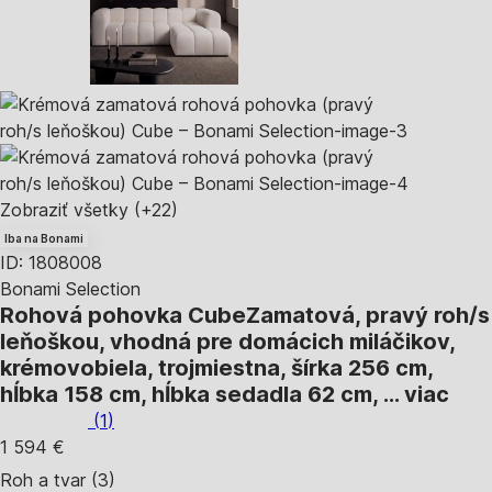
Zobraziť všetky
(+22)
Iba na Bonami
ID: 1808008
Bonami Selection
Rohová pohovka Cube
Zamatová, pravý roh/s
leňoškou, vhodná pre domácich miláčikov,
krémovobiela, trojmiestna, šírka 256 cm,
hĺbka 158 cm, hĺbka sedadla 62 cm
, …
viac
(
1
)
1 594 €
Roh a tvar (3)