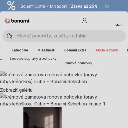
Bonami Extra × Micadoni |
Zľava až 25% →
Menu
Kategórie
Miestnosti
Bonami Extra
Akcie a zľavy
...
Sedacie súpravy a pohovky
Rohové pohovky
Zobraziť galériu