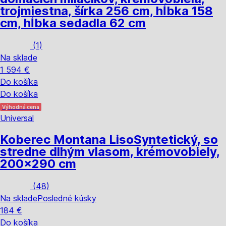
trojmiestna, šírka 256 cm, hĺbka 158
cm, hĺbka sedadla 62 cm
(
1
)
Na sklade
1 594 €
Do košíka
Do košíka
Výhodná cena
Universal
Koberec Montana Liso
Syntetický, so
stredne dlhým vlasom, krémovobiely,
200x290 cm
(
48
)
Na sklade
Posledné kúsky
184 €
Do košíka