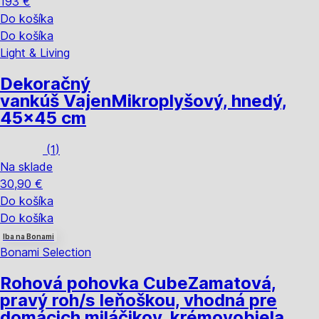
193 €
Do košíka
Do košíka
Light & Living
Dekoračný
vankúš Vajen
Mikroplyšový, hnedý,
45x45 cm
(
1
)
Na sklade
30,90 €
Do košíka
Do košíka
Iba na Bonami
Bonami Selection
Rohová pohovka Cube
Zamatová,
pravý roh/s leňoškou, vhodná pre
domácich miláčikov, krémovobiela,