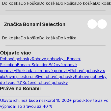
Do košíka
Do košíka
Do košíka
Do košíka
Do košíka
Do koší
Značka Bonami Selection
Do košíka
Do košíka
Do košíka
Do košíka
Objavte viac
Rohové pohovky
Rohové pohovky · Bonami
Selection
Bonami Selection
Béžové rohové
pohovky
Rozkladacie rohové pohovky
Rohové pohovky s
úložným priestorom
Sivé rohové pohovky
Rohové pohovky
do tvaru "U"
Kožené rohové pohovky
Práve na Bonami
Summer Sale až -40 %
Ulovte ich, než bude neskoro! 10 000+ produktov teraz vo
výpredaji so zľavou až 40 %