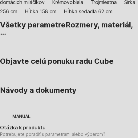
domácich miláčikov
Krémovobiela
Trojmiestna
Šírka
256 cm
Hĺbka 158 cm
Hĺbka sedadla 62 cm
Všetky parametre
Rozmery, materiál,
…
Objavte celú ponuku radu Cube
Návody a dokumenty
MANUÁL
Otázka k produktu
Potrebujete poradiť s parametrami alebo výberom?