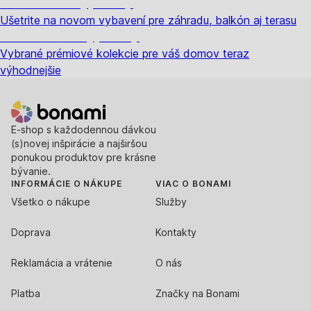
Záhrada vo výpredaji
Ušetrite na novom vybavení pre záhradu, balkón aj terasu
Prémiové vo výpredaji
Vybrané prémiové kolekcie pre váš domov teraz
výhodnejšie
E-shop s každodennou dávkou
(s)novej inšpirácie a najširšou
ponukou produktov pre krásne
bývanie.
INFORMÁCIE O NÁKUPE
VIAC O BONAMI
Všetko o nákupe
Služby
Doprava
Kontakty
Reklamácia a vrátenie
O nás
Platba
Značky na Bonami