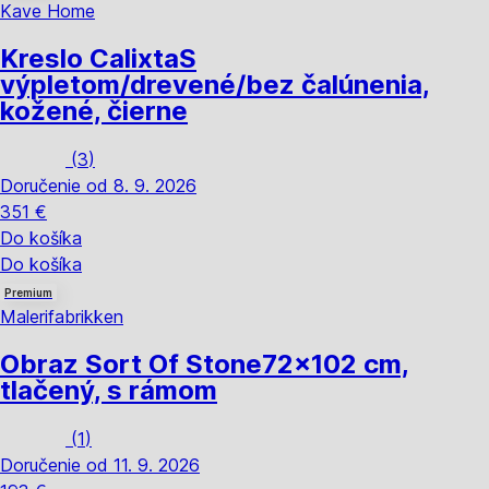
Kave Home
Kreslo Calixta
S
výpletom/drevené/bez čalúnenia,
kožené, čierne
(
3
)
Doručenie od 8. 9. 2026
351 €
Do košíka
Do košíka
Premium
Malerifabrikken
Obraz Sort Of Stone
72x102 cm,
tlačený, s rámom
(
1
)
Doručenie od 11. 9. 2026