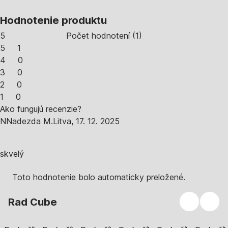
Hodnotenie produktu
5
Počet hodnotení
(
1
)
5
1
4
0
3
0
2
0
1
0
Ako fungujú recenzie?
N
Nadezda M.
Litva
,
17. 12. 2025
skvelý
Toto hodnotenie bolo automaticky preložené.
Rad Cube