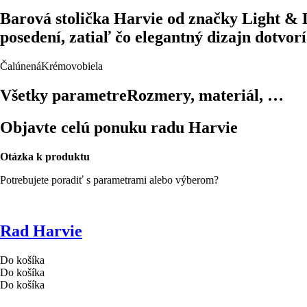
Barová stolička Harvie od značky Light &
posedení, zatiaľ čo elegantný dizajn dotvo
Čalúnená
Krémovobiela
Všetky parametre
Rozmery, materiál, …
Objavte celú ponuku radu Harvie
Otázka k produktu
Potrebujete poradiť s parametrami alebo výberom?
Rad Harvie
Do košíka
Do košíka
Do košíka