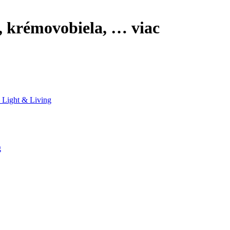
, krémovobiela
, …
viac
 Light & Living
g