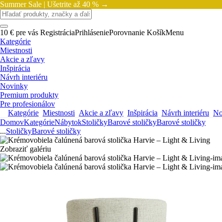
Summer Sale |
Ušetrite až 40 % →
10 € pre vás
Registrácia
Prihlásenie
Porovnanie
Košík
Menu
Kategórie
Miestnosti
Akcie a zľavy
Inšpirácia
Návrh interiéru
Novinky
Premium produkty
Pre profesionálov
Kategórie
Miestnosti
Akcie a zľavy
Inšpirácia
Návrh interiéru
No
Domov
Kategórie
Nábytok
Stoličky
Barové stoličky
Barové stoličky
...
Stoličky
Barové stoličky
Zobraziť galériu