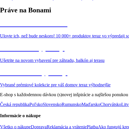
Práve na Bonami
Summer Sale až -40 %
Ulovte ich, než bude neskoro! 10 000+ produktov teraz vo výpredaji 
Záhrada vo výpredaji
Ušetrite na novom vybavení pre záhradu, balkón aj terasu
Prémiové vo výpredaji
Vybrané prémiové kolekcie pre váš domov teraz výhodnejšie
E-shop s každodennou dávkou (s)novej inšpirácie a najširšou ponukou
Česká republika
Poľsko
Slovensko
Rumunsko
Maďarsko
Chorvátsko
Litv
Informácie o nákupe
Všetko o nákupe
Doprava
Reklamácia a vrátenie
Platba
Ako fungujú kre