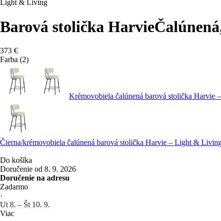
Light & Living
Barová stolička Harvie
Čalúnená
373 €
Farba (2)
Krémovobiela čalúnená barová stolička Harvie –
Čierna/krémovobiela čalúnená barová stolička Harvie – Light & Livin
Do košíka
Doručenie od 8. 9. 2026
Doručenie na adresu
Zadarmo
·
Ut 8. – Št 10. 9.
Viac