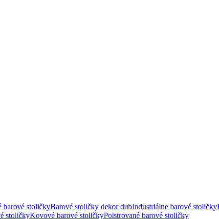
 barové stoličky
Barové stoličky dekor dub
Industriálne barové stoličky
é stoličky
Kovové barové stoličky
Polstrované barové stoličky