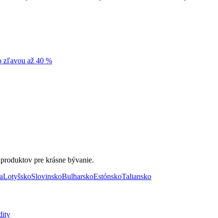
so zľavou až 40 %
 produktov pre krásne bývanie.
a
Lotyšsko
Slovinsko
Bulharsko
Estónsko
Taliansko
dity