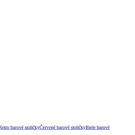
Retro barové stoličky
Červené barové stoličky
Biele barové