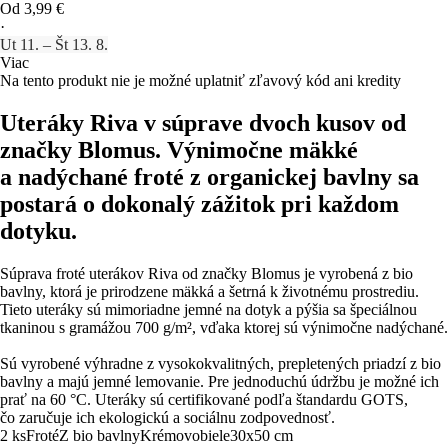
Od 3,99 €
·
Ut 11. – Št 13. 8.
Viac
Na tento produkt nie je možné uplatniť zľavový kód ani kredity
Uteráky Riva v súprave dvoch kusov od
značky Blomus. Výnimočne mäkké
a nadýchané froté z organickej bavlny sa
postará o dokonalý zážitok pri každom
dotyku.
Súprava froté uterákov Riva od značky Blomus je vyrobená z bio
bavlny, ktorá je prirodzene mäkká a šetrná k životnému prostrediu.
Tieto uteráky sú mimoriadne jemné na dotyk a pýšia sa špeciálnou
tkaninou s gramážou 700 g/m², vďaka ktorej sú výnimočne nadýchané.
Sú vyrobené výhradne z vysokokvalitných, prepletených priadzí z bio
bavlny a majú jemné lemovanie. Pre jednoduchú údržbu je možné ich
prať na 60 °C. Uteráky sú certifikované podľa štandardu GOTS,
čo zaručuje ich ekologickú a sociálnu zodpovednosť.
2 ks
Froté
Z bio bavlny
Krémovobiele
30x50 cm