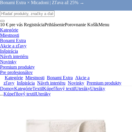
Bonami Extra × Micadoni |
Zľava až 25% →
10 € pre vás
Registrácia
Prihlásenie
Porovnanie
Košík
Menu
Kategórie
Miestnosti
Bonami Extra
Akcie a zľavy
Inšpirácia
Návrh interiéru
Novinky
Premium produkty
Pre profesionálov
Kategórie
Miestnosti
Bonami Extra
Akcie a
zľavy
Inšpirácia
Návrh interiéru
Novinky
Premium produkty
Domov
Kategórie
Textil
Kúpeľňový textil
Uteráky
Uteráky
...
Kúpeľňový textil
Uteráky