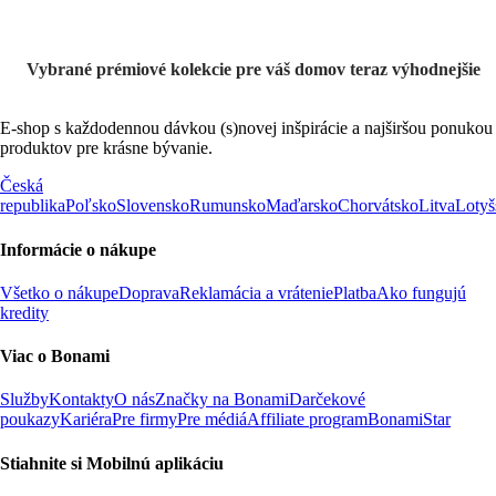
Vybrané prémiové kolekcie pre váš domov teraz výhodnejšie
E-shop s každodennou dávkou (s)novej inšpirácie a najširšou ponukou
produktov pre krásne bývanie.
Česká
republika
Poľsko
Slovensko
Rumunsko
Maďarsko
Chorvátsko
Litva
Lotyš
Informácie o nákupe
Všetko o nákupe
Doprava
Reklamácia a vrátenie
Platba
Ako fungujú
kredity
Viac o Bonami
Služby
Kontakty
O nás
Značky na Bonami
Darčekové
poukazy
Kariéra
Pre firmy
Pre médiá
Affiliate program
BonamiStar
Stiahnite si Mobilnú aplikáciu