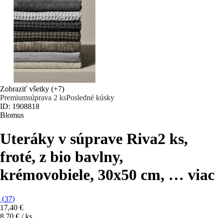
Zobraziť všetky
(+7)
Premium
súprava 2 ks
Posledné kúsky
ID: 1908818
Blomus
Uteráky v súprave Riva
2 ks,
froté, z bio bavlny,
krémovobiele, 30x50 cm
, …
viac
(
37
)
17,40 €
8,70 € / ks