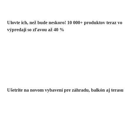
Ulovte ich, než bude neskoro! 10 000+ produktov teraz vo
výpredaji so zľavou až 40 %
Záhrada vo
výpredaji
Ušetrite na novom vybavení pre záhradu, balkón aj terasu
Prémiové vo
výpredaji