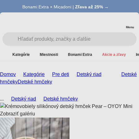
Bonami Extra × Micadoni |
Zľava až 25% →
Menu
Kategórie
Miestnosti
Bonami Extra
Akcie a zľavy
I
Domov
Kategórie
Pre deti
Detský riad
Detské
hrnčeky
Detské hrnčeky
...
Detský riad
Detské hrnčeky
Zobraziť galériu