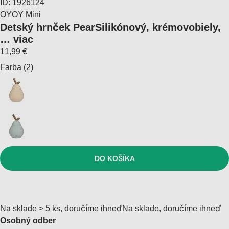
ID: 1926124
OYOY Mini
Detský hrnček Pear
Silikónový, krémovobiely
,
…
viac
11,99 €
Farba (2)
DO KOŠÍKA
Na sklade > 5 ks, doručíme ihneď
Na sklade, doručíme ihneď
Osobný odber