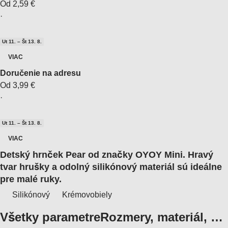
Od 2,59 €
·
Ut 11. – Št 13. 8.
VIAC
Doručenie na adresu
Od 3,99 €
·
Ut 11. – Št 13. 8.
VIAC
Detský hrnček Pear od značky OYOY Mini. Hravý
tvar hrušky a odolný silikónový materiál sú ideálne
pre malé ruky.
Silikónový
Krémovobiely
Všetky parametre
Rozmery, materiál, …