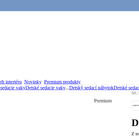
h interiéru
Novinky
Premium produkty
 sedacie vaky
Detské sedacie vaky
...
Detský sedací nábytok
Detské sedac
ID: 
Premium
D
Z te