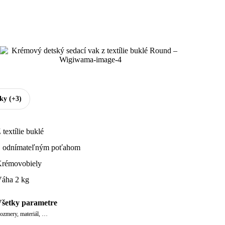
tky
(+3)
 textílie buklé
 odnímateľným poťahom
rémovobiely
áha 2 kg
šetky parametre
ozmery, materiál, …