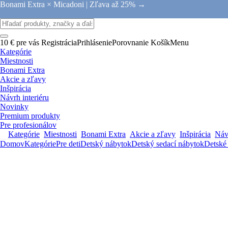
Bonami Extra × Micadoni |
Zľava až 25% →
10 € pre vás
Registrácia
Prihlásenie
Porovnanie
Košík
Menu
Kategórie
Miestnosti
Bonami Extra
Akcie a zľavy
Inšpirácia
Návrh interiéru
Novinky
Premium produkty
Pre profesionálov
Kategórie
Miestnosti
Bonami Extra
Akcie a zľavy
Inšpirácia
Návr
Domov
Kategórie
Pre deti
Detský nábytok
Detský sedací nábytok
Detské