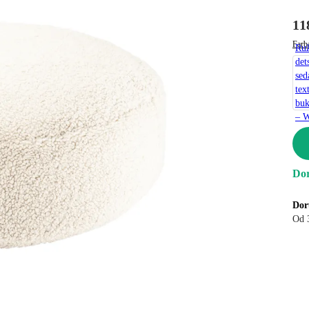
11
Farb
Ru
det
sed
text
buk
– 
Dor
Dor
Od 