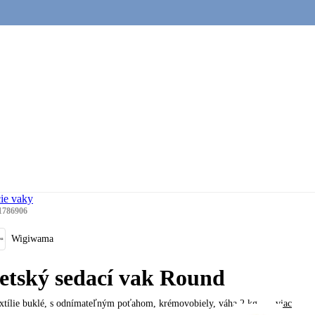
ie vaky
1786906
Wigiwama
etský sedací vak Round
xtílie buklé, s odnímateľným poťahom, krémovobiely, váha 2 kg
, …
viac