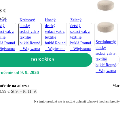
8 €
a (5)
žový
Krémový
Hnedý
Zelený
ský
detský
detský
detský
ací vak z
sedací vak z
sedací vak z
sedací vak z
ílie
textílie
textílie
textílie
Svetlohnedý
lé Round
buklé Round
buklé Round
buklé Round
detský
Wigiwama
– Wigiwama
– Wigiwama
– Wigiwama
sedací vak z
textílie
DO KOŠÍKA
buklé Round
– Wigiwama
učenie od 9. 9. 2026
učenie na adresu
Viac
3,99 €
·
St 9. – Pi 11. 9.
Na tento produkt nie je možné uplatniť zľavový kód ani kredity