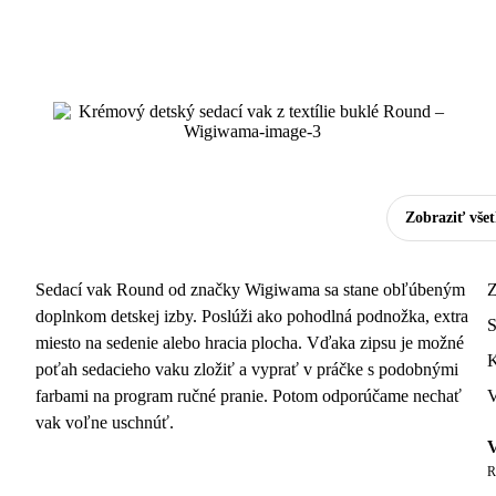
Zobraziť vše
Sedací vak Round od značky Wigiwama sa stane obľúbeným
Z
doplnkom detskej izby. Poslúži ako pohodlná podnožka, extra
S
miesto na sedenie alebo hracia plocha. Vďaka zipsu je možné
K
poťah sedacieho vaku zložiť a vyprať v práčke s podobnými
farbami na program ručné pranie. Potom odporúčame nechať
V
vak voľne uschnúť.
V
R