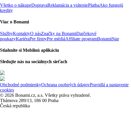
Všetko o nákupe
Doprava
Reklamácia a vrátenie
Platba
Ako fungujú
kredity
Viac o Bonami
Služby
Kontakty
O nás
Značky na Bonami
Darčekové
poukazy
Kariéra
Pre firmy
Pre médiá
Affiliate program
BonamiStar
Stiahnite si Mobilnú aplikáciu
Sledujte nás na sociálnych sieťach
Obchodné podmienky
Ochrana osobných údajov
Pravidlá a nastavenie
cookies
© 2026 Bonami.cz, a.s. Všetky práva vyhradené.
Thámova 289/13, 186 00 Praha
Česká republika