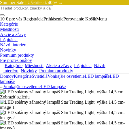
Summer Sale |
Ušetrite až 40 % →
10 € pre vás
Registrácia
Prihlásenie
Porovnanie
Košík
Menu
Kategórie
Miestnosti
Akcie a zľavy
Inšpirácia
Návrh interiéru
Novinky
Premium produkty
Pre profesionálov
Kategórie
Miestnosti
Akcie a zľavy
Inšpirácia
Návrh
interiéru
Novinky
Premium produkty
Domov
Kategórie
Svietidlá
Vonkajšie osvetlenie
LED lampáše
LED
lampáše
...
Vonkajšie osvetlenie
LED lampáše
Zobraziť galériu