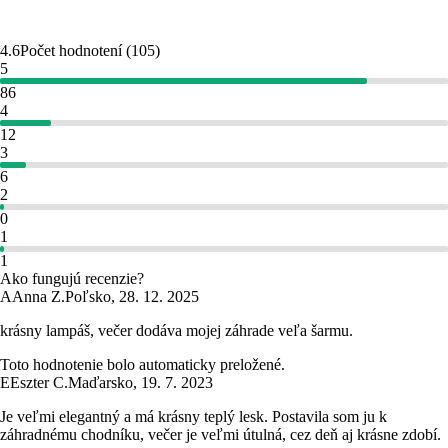
4.6
Počet hodnotení
(
105
)
5
86
4
12
3
6
2
0
1
1
Ako fungujú recenzie?
A
Anna Z.
Poľsko
,
28. 12. 2025
krásny lampáš, večer dodáva mojej záhrade veľa šarmu.
Toto hodnotenie bolo automaticky preložené.
E
Eszter C.
Maďarsko
,
19. 7. 2023
Je veľmi elegantný a má krásny teplý lesk. Postavila som ju k
záhradnému chodníku, večer je veľmi útulná, cez deň aj krásne zdobí.