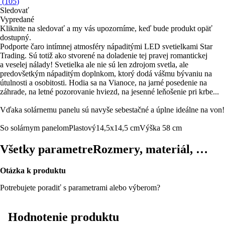
(
105
)
Sledovať
Vypredané
Kliknite na sledovať a my vás upozorníme, keď bude produkt opäť
dostupný.
Podporte čaro intímnej atmosféry nápaditými LED svetielkami Star
Trading. Sú totiž ako stvorené na doladenie tej pravej romantickej
a veselej nálady! Svetielka ale nie sú len zdrojom svetla, ale
predovšetkým nápaditým doplnkom, ktorý dodá vášmu bývaniu na
útulnosti a osobitosti. Hodia sa na Vianoce, na jarné posedenie na
záhrade, na letné pozorovanie hviezd, na jesenné leňošenie pri krbe...
Vďaka solárnemu panelu sú navyše sebestačné a úplne ideálne na von!
So solárnym panelom
Plastový
14,5x14,5 cm
Výška 58 cm
Všetky parametre
Rozmery, materiál, …
Otázka k produktu
Potrebujete poradiť s parametrami alebo výberom?
Hodnotenie produktu