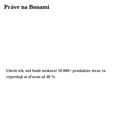
Práve na Bonami
Summer Sale až
-40 %
Ulovte ich, než bude neskoro! 10 000+ produktov teraz vo
výpredaji so zľavou až 40 %
Záhrada vo
výpredaji