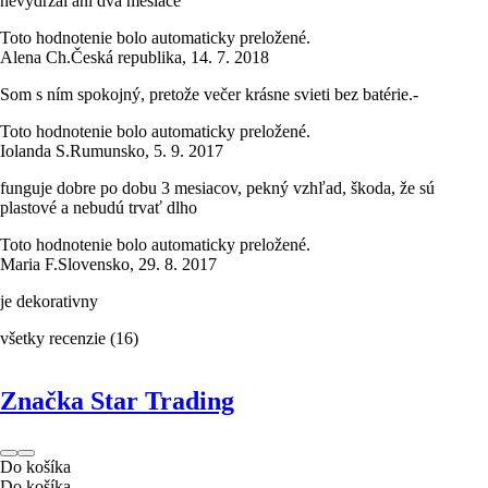
nevydržal ani dva mesiace
Toto hodnotenie bolo automaticky preložené.
Alena Ch.
Česká republika
,
14. 7. 2018
Som s ním spokojný, pretože večer krásne svieti bez batérie.-
Toto hodnotenie bolo automaticky preložené.
Iolanda S.
Rumunsko
,
5. 9. 2017
funguje dobre po dobu 3 mesiacov, pekný vzhľad, škoda, že sú
plastové a nebudú trvať dlho
Toto hodnotenie bolo automaticky preložené.
Maria F.
Slovensko
,
29. 8. 2017
je dekorativny
všetky recenzie
(
16
)
Značka Star Trading
Do košíka
Do košíka