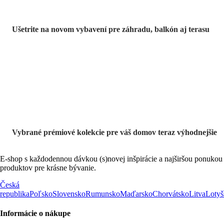
Ušetrite na novom vybavení pre záhradu, balkón aj terasu
Prémiové vo
výpredaji
Vybrané prémiové kolekcie pre váš domov teraz výhodnejšie
E-shop s každodennou dávkou (s)novej inšpirácie a najširšou ponukou
produktov pre krásne bývanie.
Česká
republika
Poľsko
Slovensko
Rumunsko
Maďarsko
Chorvátsko
Litva
Lotyš
Informácie o nákupe