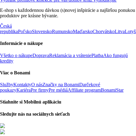
E-shop s každodennou dávkou (s)novej inšpirácie a najširšou ponukou
produktov pre krásne bývanie.
Česká
republika
Poľsko
Slovensko
Rumunsko
Maďarsko
Chorvátsko
Litva
Lotyš
Informácie o nákupe
Všetko o nákupe
Doprava
Reklamácia a vrátenie
Platba
Ako fungujú
kredity
Viac o Bonami
Služby
Kontakty
O nás
Značky na Bonami
Darčekové
poukazy
Kariéra
Pre firmy
Pre médiá
Affiliate program
BonamiStar
Stiahnite si Mobilnú aplikáciu
Sledujte nás na sociálnych sieťach