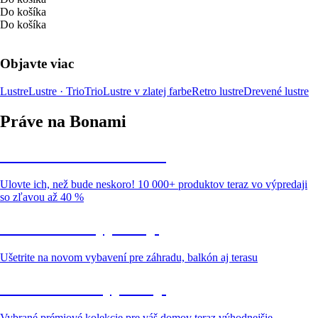
Do košíka
Do košíka
Objavte viac
Lustre
Lustre · Trio
Trio
Lustre v zlatej farbe
Retro lustre
Drevené lustre
Práve na Bonami
Summer Sale až -40 %
Ulovte ich, než bude neskoro! 10 000+ produktov teraz vo výpredaji
so zľavou až 40 %
Záhrada vo výpredaji
Ušetrite na novom vybavení pre záhradu, balkón aj terasu
Prémiové vo výpredaji
Vybrané prémiové kolekcie pre váš domov teraz výhodnejšie