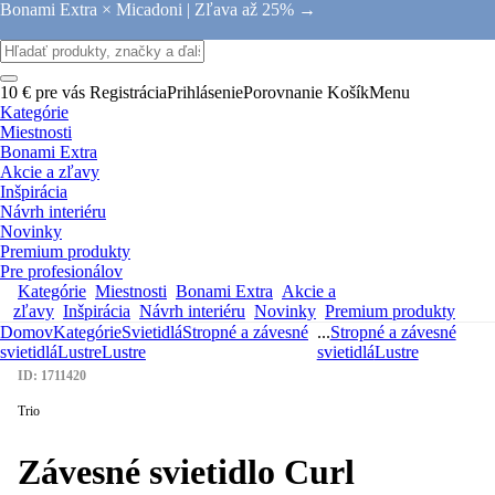
Bonami Extra × Micadoni |
Zľava až 25% →
10 € pre vás
Registrácia
Prihlásenie
Porovnanie
Košík
Menu
Kategórie
Miestnosti
Bonami Extra
Akcie a zľavy
Inšpirácia
Návrh interiéru
Novinky
Premium produkty
Pre profesionálov
Kategórie
Miestnosti
Bonami Extra
Akcie a
zľavy
Inšpirácia
Návrh interiéru
Novinky
Premium produkty
Domov
Kategórie
Svietidlá
Stropné a závesné
...
Stropné a závesné
svietidlá
Lustre
Lustre
svietidlá
Lustre
ID: 1711420
Trio
Závesné svietidlo Curl