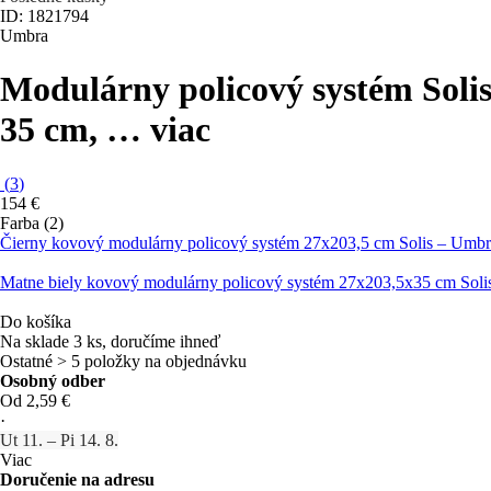
ID: 1821794
Umbra
Modulárny policový systém Soli
35 cm
, …
viac
(
3
)
154 €
Farba (2)
Čierny kovový modulárny policový systém 27x203,5 cm Solis – Umbr
Matne biely kovový modulárny policový systém 27x203,5x35 cm Soli
Do košíka
Na sklade 3 ks, doručíme ihneď
Ostatné > 5 položky na objednávku
Osobný odber
Od 2,59 €
·
Ut 11. – Pi 14. 8.
Viac
Doručenie na adresu