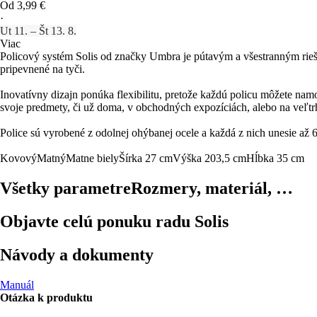
Od 3,99 €
·
Ut 11. – Št 13. 8.
Viac
Policový systém Solis od značky Umbra je pútavým a všestranným rieš
pripevnené na tyči.
Inovatívny dizajn ponúka flexibilitu, pretože každú policu môžete nam
svoje predmety, či už doma, v obchodných expozíciách, alebo na veľtr
Police sú vyrobené z odolnej ohýbanej ocele a každá z nich unesie až
Kovový
Matný
Matne biely
Šírka 27 cm
Výška 203,5 cm
Hĺbka 35 cm
Všetky parametre
Rozmery, materiál, …
Objavte celú ponuku radu Solis
Návody a dokumenty
Manuál
Otázka k produktu