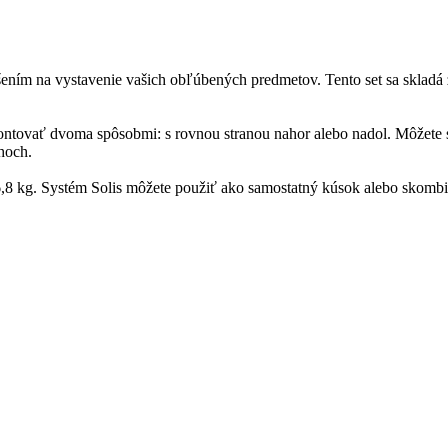
ením na vystavenie vašich obľúbených predmetov. Tento set sa skladá 
ontovať dvoma spôsobmi: s rovnou stranou nahor alebo nadol. Môžete si
hoch.
 6,8 kg. Systém Solis môžete použiť ako samostatný kúsok alebo skomb