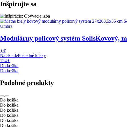
Inšpirujte sa
Umbra
Modulárny policový systém Solis
Kovový, ma
(
3
)
Na sklade
Posledné kúsky
154 €
Do košíka
Do košíka
Podobné produkty
Do košíka
Do košíka
Do košíka
Do košíka
Do košíka
Do košíka