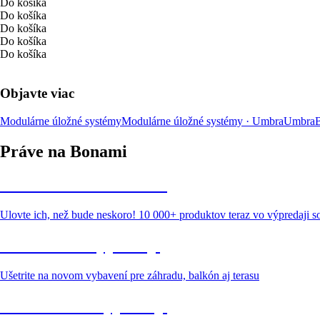
Do košíka
Do košíka
Do košíka
Do košíka
Do košíka
Objavte viac
Modulárne úložné systémy
Modulárne úložné systémy · Umbra
Umbra
B
Práve na Bonami
Summer Sale až -40 %
Ulovte ich, než bude neskoro! 10 000+ produktov teraz vo výpredaji 
Záhrada vo výpredaji
Ušetrite na novom vybavení pre záhradu, balkón aj terasu
Prémiové vo výpredaji