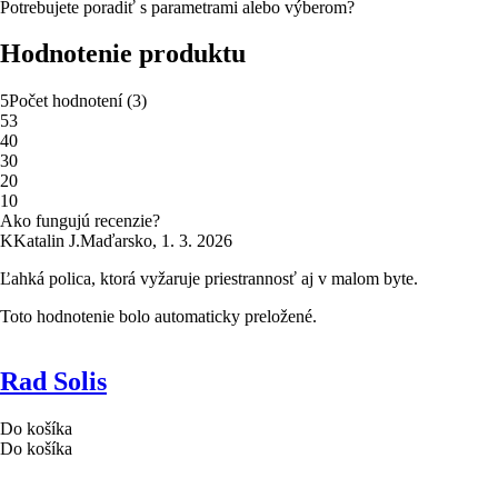
Potrebujete poradiť s parametrami alebo výberom?
Hodnotenie produktu
5
Počet hodnotení
(
3
)
5
3
4
0
3
0
2
0
1
0
Ako fungujú recenzie?
K
Katalin J.
Maďarsko
,
1. 3. 2026
Ľahká polica, ktorá vyžaruje priestrannosť aj v malom byte.
Toto hodnotenie bolo automaticky preložené.
Rad Solis
Do košíka
Do košíka