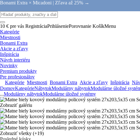
Bonami Extra × Micadoni |
Zľava až 25% →
10 € pre vás
Registrácia
Prihlásenie
Porovnanie
Košík
Menu
Kategórie
Miestnosti
Bonami Extra
Akcie a zľavy
Inšpirácia
Návrh interiéru
Novinky
Premium produkty
Pre profesionálov
Kategórie
Miestnosti
Bonami Extra
Akcie a zľavy
Inšpirácia
Návr
Domov
Kategórie
Nábytok
Modulárny nábytok
Modulárne úložné systé
...
Modulárny nábytok
Modulárne úložné systémy
Zobraziť galériu
Zobraziť všetky
(+19)
Posledné kúsky