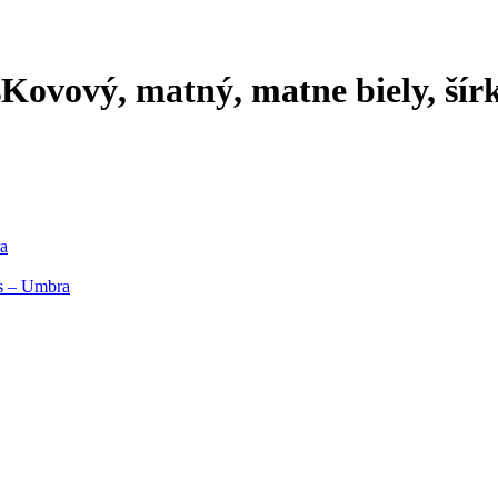
s
Kovový, matný, matne biely, šír
a
s – Umbra