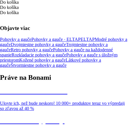
Do košíka
Do košíka
Do košíka
Objavte viac
Pohovky a gauče
Pohovky a gauče · ELTAP
ELTAP
Modré pohovky a
gauče
Dvojmiestne pohovky a gauče
Trojmiestne pohovky a
gauče
Retro pohovky a gauče
Pohovky a gauče na každodenné
spanie
Rozkladacie pohovky a gauče
Pohovky a gauče s úložným
priestorom
Kožené pohovky a gauče
Látkové pohovky a
gauče
Štvormiestne pohovky a gauče
Práve na Bonami
Summer Sale až -40 %
Ulovte ich, než bude neskoro! 10 000+ produktov teraz vo výpredaji
so zľavou až 40 %
Záhrada vo výpredaji