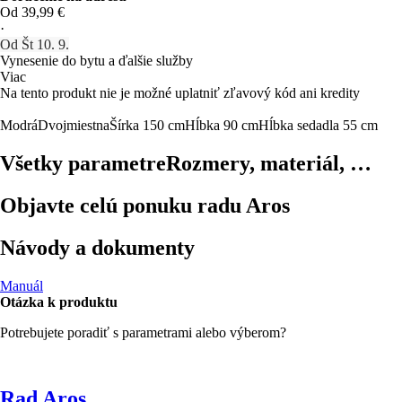
Od 39,99 €
·
Od Št 10. 9.
Vynesenie do bytu a ďalšie služby
Viac
Na tento produkt nie je možné uplatniť zľavový kód ani kredity
Modrá
Dvojmiestna
Šírka 150 cm
Hĺbka 90 cm
Hĺbka sedadla 55 cm
Všetky parametre
Rozmery, materiál, …
Objavte celú ponuku radu Aros
Návody a dokumenty
Manuál
Otázka k produktu
Potrebujete poradiť s parametrami alebo výberom?
Rad Aros