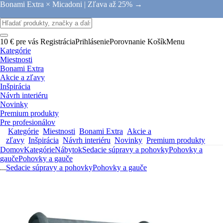
Bonami Extra × Micadoni |
Zľava až 25% →
10 € pre vás
Registrácia
Prihlásenie
Porovnanie
Košík
Menu
Kategórie
Miestnosti
Bonami Extra
Akcie a zľavy
Inšpirácia
Návrh interiéru
Novinky
Premium produkty
Pre profesionálov
Kategórie
Miestnosti
Bonami Extra
Akcie a
zľavy
Inšpirácia
Návrh interiéru
Novinky
Premium produkty
Domov
Kategórie
Nábytok
Sedacie súpravy a pohovky
Pohovky a
gauče
Pohovky a gauče
...
Sedacie súpravy a pohovky
Pohovky a gauče