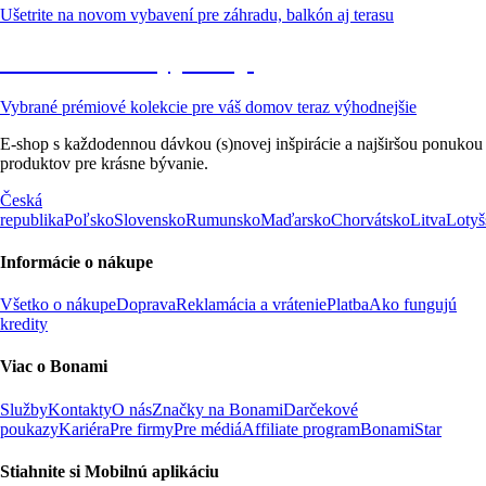
Ušetrite na novom vybavení pre záhradu, balkón aj terasu
Prémiové vo výpredaji
Vybrané prémiové kolekcie pre váš domov teraz výhodnejšie
E-shop s každodennou dávkou (s)novej inšpirácie a najširšou ponukou
produktov pre krásne bývanie.
Česká
republika
Poľsko
Slovensko
Rumunsko
Maďarsko
Chorvátsko
Litva
Lotyš
Informácie o nákupe
Všetko o nákupe
Doprava
Reklamácia a vrátenie
Platba
Ako fungujú
kredity
Viac o Bonami
Služby
Kontakty
O nás
Značky na Bonami
Darčekové
poukazy
Kariéra
Pre firmy
Pre médiá
Affiliate program
BonamiStar
Stiahnite si Mobilnú aplikáciu