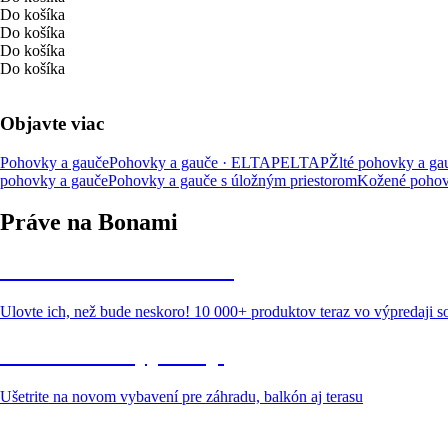
Do košíka
Do košíka
Do košíka
Do košíka
Objavte viac
Pohovky a gauče
Pohovky a gauče · ELTAP
ELTAP
Žlté pohovky a ga
pohovky a gauče
Pohovky a gauče s úložným priestorom
Kožené pohov
Práve na Bonami
Summer Sale až -40 %
Ulovte ich, než bude neskoro! 10 000+ produktov teraz vo výpredaji 
Záhrada vo výpredaji
Ušetrite na novom vybavení pre záhradu, balkón aj terasu
Prémiové vo výpredaji