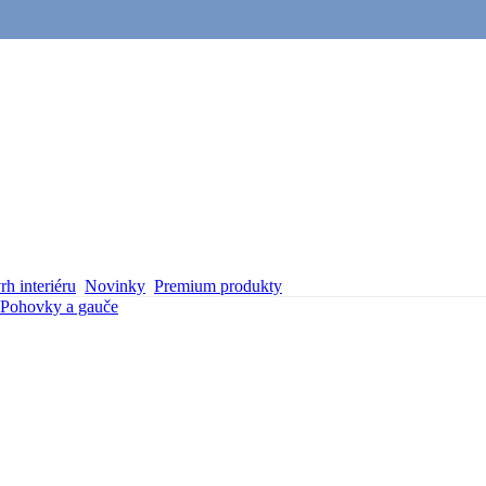
h interiéru
Novinky
Premium produkty
Pohovky a gauče