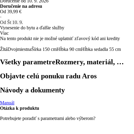
Doručenie od 10. 9. 2026
Doručenie na adresu
Od 39,99 €
·
Od Št 10. 9.
Vynesenie do bytu a ďalšie služby
Viac
Na tento produkt nie je možné uplatniť zľavový kód ani kredity
Žltá
Dvojmiestna
Šírka 150 cm
Hĺbka 90 cm
Hĺbka sedadla 55 cm
Všetky parametre
Rozmery, materiál, …
Objavte celú ponuku radu Aros
Návody a dokumenty
Manuál
Otázka k produktu
Potrebujete poradiť s parametrami alebo výberom?