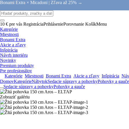
Bonami Extra × Micadoni |
Zľava až 25% →
10 € pre vás
Registrácia
Prihlásenie
Porovnanie
Košík
Menu
Kategórie
Miestnosti
Bonami Extra
Akcie a zľavy
Inšpirácia
Návrh interiéru
Novinky
Premium produkty
Pre profesionálov
Kategórie
Miestnosti
Bonami Extra
Akcie a zľavy
Inšpirácia
Návr
Domov
Kategórie
Nábytok
Sedacie súpravy a pohovky
Pohovky a gauče
...
Sedacie súpravy a pohovky
Pohovky a gauče
Zobraziť galériu