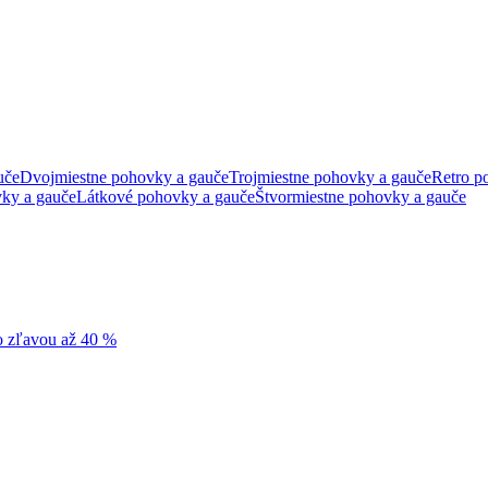
uče
Dvojmiestne pohovky a gauče
Trojmiestne pohovky a gauče
Retro p
ky a gauče
Látkové pohovky a gauče
Štvormiestne pohovky a gauče
so zľavou až 40 %