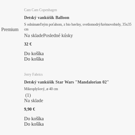
Cam Cam Copenhagen
Detský vankúšik Balloon
S odnímateľným poťahom, z bio bavlny, svetlomodrý/krémovobiely, 35x35
Premium
cm
Na sklade
Posledné kúsky
32 €
Do košíka
Do košíka
Jerry Fabrics
Detský vankúšik Star Wars "Mandalorian 02"
Mikroplyšový, ø 40 cm
(
1
)
Na sklade
9,90 €
Do košíka
Do košíka