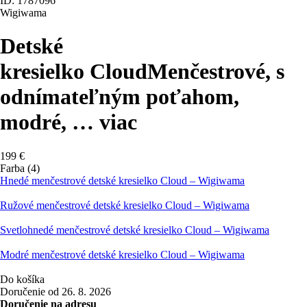
ID: 1787096
Wigiwama
Detské
kresielko Cloud
Menčestrové, s
odnímateľným poťahom,
modré
, …
viac
199 €
Farba (4)
Hnedé menčestrové detské kresielko Cloud – Wigiwama
Ružové menčestrové detské kresielko Cloud – Wigiwama
Svetlohnedé menčestrové detské kresielko Cloud – Wigiwama
Modré menčestrové detské kresielko Cloud – Wigiwama
Do košíka
Doručenie od 26. 8. 2026
Doručenie na adresu