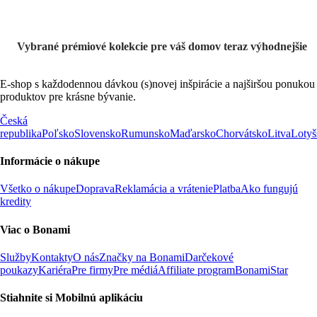
Vybrané prémiové kolekcie pre váš domov teraz výhodnejšie
E-shop s každodennou dávkou (s)novej inšpirácie a najširšou ponukou
produktov pre krásne bývanie.
Česká
republika
Poľsko
Slovensko
Rumunsko
Maďarsko
Chorvátsko
Litva
Lotyš
Informácie o nákupe
Všetko o nákupe
Doprava
Reklamácia a vrátenie
Platba
Ako fungujú
kredity
Viac o Bonami
Služby
Kontakty
O nás
Značky na Bonami
Darčekové
poukazy
Kariéra
Pre firmy
Pre médiá
Affiliate program
BonamiStar
Stiahnite si Mobilnú aplikáciu