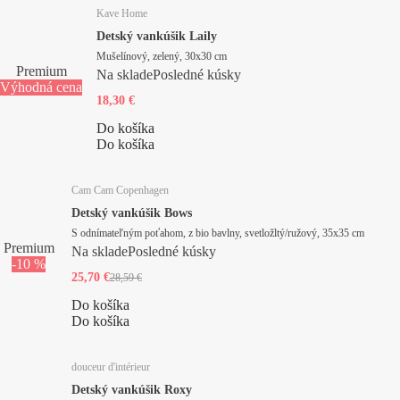
Kave Home
Detský vankúšik Laily
Mušelínový, zelený, 30x30 cm
Premium
Na sklade
Posledné kúsky
Výhodná cena
18,30 €
Do košíka
Do košíka
Cam Cam Copenhagen
Detský vankúšik Bows
S odnímateľným poťahom, z bio bavlny, svetložltý/ružový, 35x35 cm
Premium
Na sklade
Posledné kúsky
-10 %
25,70 €
28,59 €
Do košíka
Do košíka
douceur d'intérieur
Detský vankúšik Roxy