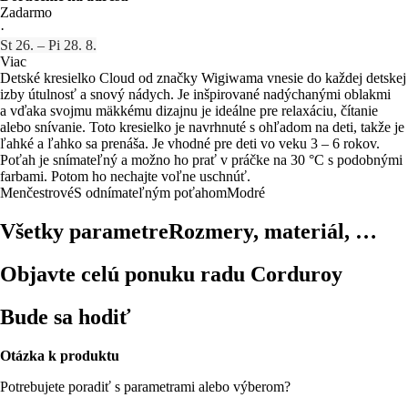
Zadarmo
·
St 26. – Pi 28. 8.
Viac
Detské kresielko Cloud od značky Wigiwama vnesie do každej detskej
izby útulnosť a snový nádych. Je inšpirované nadýchanými oblakmi
a vďaka svojmu mäkkému dizajnu je ideálne pre relaxáciu, čítanie
alebo snívanie. Toto kresielko je navrhnuté s ohľadom na deti, takže je
ľahké a ľahko sa prenáša. Je vhodné pre deti vo veku 3 – 6 rokov.
Poťah je snímateľný a možno ho prať v práčke na 30 °C s podobnými
farbami. Potom ho nechajte voľne uschnúť.
Menčestrové
S odnímateľným poťahom
Modré
Všetky parametre
Rozmery, materiál, …
Objavte celú ponuku radu Corduroy
Bude sa hodiť
Otázka k produktu
Potrebujete poradiť s parametrami alebo výberom?