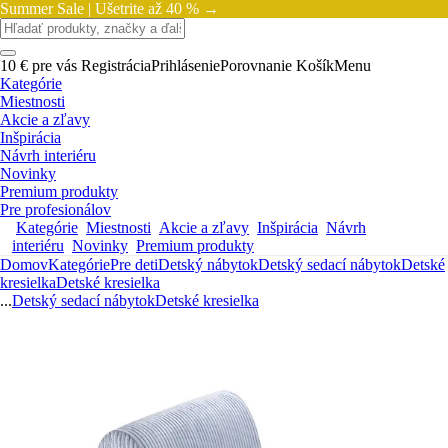
Summer Sale |
Ušetrite až 40 % →
10 € pre vás
Registrácia
Prihlásenie
Porovnanie
Košík
Menu
Kategórie
Miestnosti
Akcie a zľavy
Inšpirácia
Návrh interiéru
Novinky
Premium produkty
Pre profesionálov
Kategórie
Miestnosti
Akcie a zľavy
Inšpirácia
Návrh
interiéru
Novinky
Premium produkty
Domov
Kategórie
Pre deti
Detský nábytok
Detský sedací nábytok
Detské
kresielka
Detské kresielka
...
Detský sedací nábytok
Detské kresielka