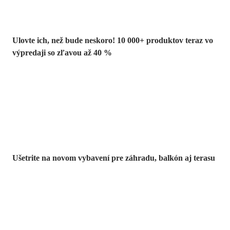
Ulovte ich, než bude neskoro! 10 000+ produktov teraz vo
výpredaji so zľavou až 40 %
Záhrada vo
výpredaji
Ušetrite na novom vybavení pre záhradu, balkón aj terasu
Prémiové vo
výpredaji