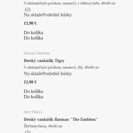
S odnímateľným poťahom, zamatový, v tehlovej farbe, 40x40 cm
(
2
)
Na sklade
Posledné kúsky
13,90 €
Do košíka
Do košíka
douceur d'intérieur
Detský vankúšik Tigry
S odnímateľným poťahom, zamatový, žltý, 40x40 cm
Na sklade
Posledné kúsky
13,90 €
Do košíka
Do košíka
Jerry Fabrics
Detský vankúšik Batman "The Emblem"
Žltý/biely/čierny, 40x40 cm
(
2
)