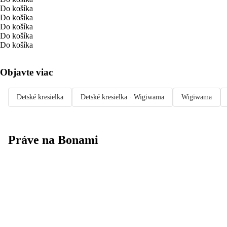
Do košíka
Do košíka
Do košíka
Do košíka
Do košíka
Objavte viac
Detské kresielka
Detské kresielka · Wigiwama
Wigiwama
Práve na Bonami
Summer Sale až
-40 %