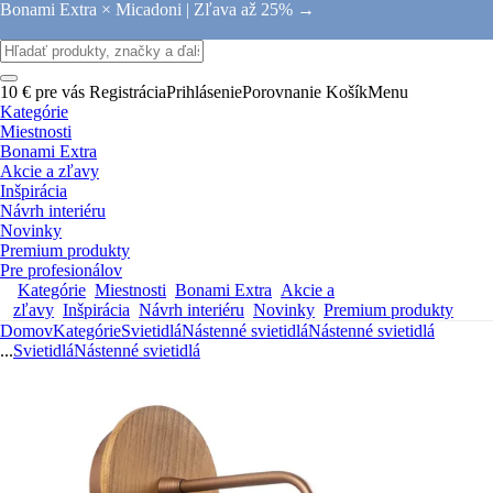
Bonami Extra × Micadoni |
Zľava až 25% →
10 € pre vás
Registrácia
Prihlásenie
Porovnanie
Košík
Menu
Kategórie
Miestnosti
Bonami Extra
Akcie a zľavy
Inšpirácia
Návrh interiéru
Novinky
Premium produkty
Pre profesionálov
Kategórie
Miestnosti
Bonami Extra
Akcie a
zľavy
Inšpirácia
Návrh interiéru
Novinky
Premium produkty
Domov
Kategórie
Svietidlá
Nástenné svietidlá
Nástenné svietidlá
...
Svietidlá
Nástenné svietidlá