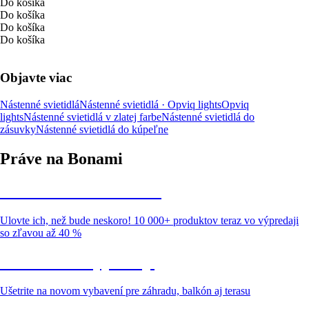
Do košíka
Do košíka
Do košíka
Do košíka
Objavte viac
Nástenné svietidlá
Nástenné svietidlá · Opviq lights
Opviq
lights
Nástenné svietidlá v zlatej farbe
Nástenné svietidlá do
zásuvky
Nástenné svietidlá do kúpeľne
Práve na Bonami
Summer Sale až -40 %
Ulovte ich, než bude neskoro! 10 000+ produktov teraz vo výpredaji
so zľavou až 40 %
Záhrada vo výpredaji
Ušetrite na novom vybavení pre záhradu, balkón aj terasu