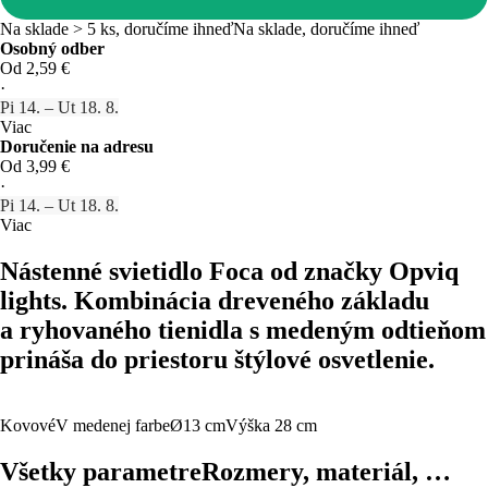
Na sklade > 5 ks, doručíme ihneď
Na sklade, doručíme ihneď
Osobný odber
Od 2,59 €
·
Pi 14. – Ut 18. 8.
Viac
Doručenie na adresu
Od 3,99 €
·
Pi 14. – Ut 18. 8.
Viac
Nástenné svietidlo Foca od značky Opviq
lights. Kombinácia dreveného základu
a ryhovaného tienidla s medeným odtieňom
prináša do priestoru štýlové osvetlenie.
Kovové
V medenej farbe
Ø13 cm
Výška 28 cm
Všetky parametre
Rozmery, materiál, …