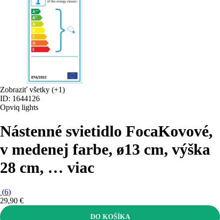
Zobraziť všetky
(+1)
ID: 1644126
Opviq lights
Nástenné svietidlo Foca
Kovové,
v medenej farbe, ø13 cm, výška
28 cm
, …
viac
(
6
)
29,90 €
DO KOŠÍKA