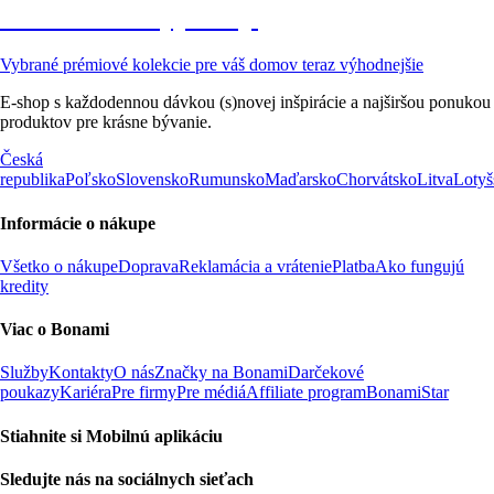
Prémiové vo výpredaji
Vybrané prémiové kolekcie pre váš domov teraz výhodnejšie
E-shop s každodennou dávkou (s)novej inšpirácie a najširšou ponukou
produktov pre krásne bývanie.
Česká
republika
Poľsko
Slovensko
Rumunsko
Maďarsko
Chorvátsko
Litva
Lotyš
Informácie o nákupe
Všetko o nákupe
Doprava
Reklamácia a vrátenie
Platba
Ako fungujú
kredity
Viac o Bonami
Služby
Kontakty
O nás
Značky na Bonami
Darčekové
poukazy
Kariéra
Pre firmy
Pre médiá
Affiliate program
BonamiStar
Stiahnite si Mobilnú aplikáciu
Sledujte nás na sociálnych sieťach