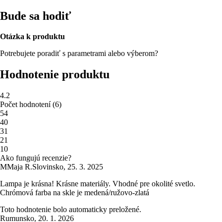
Bude sa hodiť
Otázka k produktu
Potrebujete poradiť s parametrami alebo výberom?
Hodnotenie produktu
4.2
Počet hodnotení
(
6
)
5
4
4
0
3
1
2
1
1
0
Ako fungujú recenzie?
M
Maja R.
Slovinsko
,
25. 3. 2025
Lampa je krásna! Krásne materiály. Vhodné pre okolité svetlo.
Chrómová farba na skle je medená/ružovo-zlatá
Toto hodnotenie bolo automaticky preložené.
Rumunsko
,
20. 1. 2026