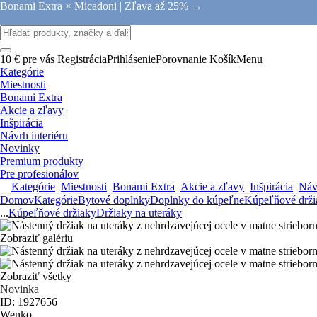
Bonami Extra × Micadoni |
Zľava až 25% →
10 € pre vás
Registrácia
Prihlásenie
Porovnanie
Košík
Menu
Kategórie
Miestnosti
Bonami Extra
Akcie a zľavy
Inšpirácia
Návrh interiéru
Novinky
Premium produkty
Pre profesionálov
Kategórie
Miestnosti
Bonami Extra
Akcie a zľavy
Inšpirácia
Návr
Domov
Kategórie
Bytové doplnky
Doplnky do kúpeľne
Kúpeľňové drži
...
Kúpeľňové držiaky
Držiaky na uteráky
Zobraziť galériu
Zobraziť všetky
Novinka
ID: 1927656
Wenko