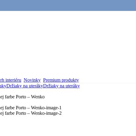
h interiéru
Novinky
Premium produkty
aky
Držiaky na uteráky
Držiaky na uteráky