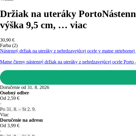
Držiak na uteráky Porto
Nástenný
výška 9,5 cm
, …
viac
30,90 €
Farba (2)
Nástenný držiak na uteráky z nehrdzavejúcej ocele v matne strieborne
Matne čierny nástenný držiak na uteráky z nehrdzavejúcej ocele Port
Doručenie od 31. 8. 2026
Osobný odber
Od 2,59 €
·
Po 31. 8. – St 2. 9.
Viac
Doručenie na adresu
Od 3,99 €
·