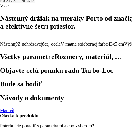
Po 31. 8. – St 2. 9.
Viac
Nástenný držiak na uteráky Porto od zna
a efektívne šetrí priestor.
Nástenný
Z nehrdzavejúcej ocele
V matne striebornej farbe
43x5 cm
Výš
Všetky parametre
Rozmery, materiál, …
Objavte celú ponuku radu Turbo-Loc
Bude sa hodiť
Návody a dokumenty
Manuál
Otázka k produktu
Potrebujete poradiť s parametrami alebo výberom?