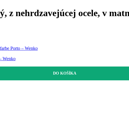
, z nehrdzavejúcej ocele, v matn
j farbe Porto – Wenko
o – Wenko
DO KOŠÍKA