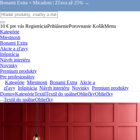
Bonami Extra × Micadoni |
Zľava až 25% →
10 € pre vás
Registrácia
Prihlásenie
Porovnanie
Košík
Menu
Kategórie
Miestnosti
Bonami Extra
Akcie a zľavy
Inšpirácia
Návrh interiéru
Novinky
Premium produkty
Pre profesionálov
Kategórie
Miestnosti
Bonami Extra
Akcie a
zľavy
Inšpirácia
Návrh interiéru
Novinky
Premium produkty
Domov
Kategórie
Textil
Textil do spálne
Obliečky
Obliečky
...
Textil do spálne
Obliečky