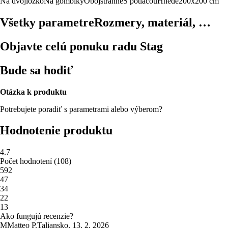
Na dvojlôžko
Na gombíky
Obojstranné
S potlačou
Hnedé
200x200 cm
Všetky parametre
Rozmery, materiál, …
Objavte celú ponuku radu Stag
Bude sa hodiť
Otázka k produktu
Potrebujete poradiť s parametrami alebo výberom?
Hodnotenie produktu
4.7
Počet hodnotení
(
108
)
5
92
4
7
3
4
2
2
1
3
Ako fungujú recenzie?
M
Matteo P.
Taliansko
,
13. 2. 2026