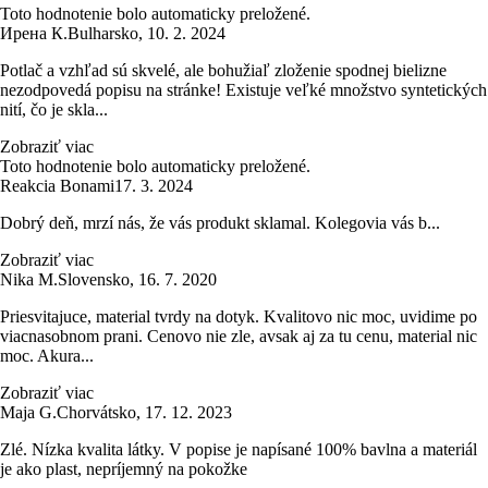
Toto hodnotenie bolo automaticky preložené.
Ирена К.
Bulharsko
,
10. 2. 2024
Potlač a vzhľad sú skvelé, ale bohužiaľ zloženie spodnej bielizne
nezodpovedá popisu na stránke! Existuje veľké množstvo syntetických
nití, čo je skla...
Zobraziť viac
Toto hodnotenie bolo automaticky preložené.
Reakcia Bonami
17. 3. 2024
Dobrý deň, mrzí nás, že vás produkt sklamal. Kolegovia vás b...
Zobraziť viac
Nika M.
Slovensko
,
16. 7. 2020
Priesvitajuce, material tvrdy na dotyk. Kvalitovo nic moc, uvidime po
viacnasobnom prani. Cenovo nie zle, avsak aj za tu cenu, material nic
moc. Akura...
Zobraziť viac
Maja G.
Chorvátsko
,
17. 12. 2023
Zlé. Nízka kvalita látky. V popise je napísané 100% bavlna a materiál
je ako plast, nepríjemný na pokožke