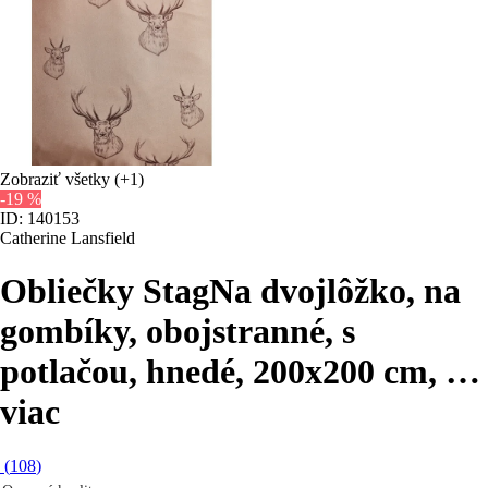
Zobraziť všetky
(+1)
-19 %
ID: 140153
Catherine Lansfield
Obliečky Stag
Na dvojlôžko, na
gombíky, obojstranné, s
potlačou, hnedé, 200x200 cm
, …
viac
(
108
)