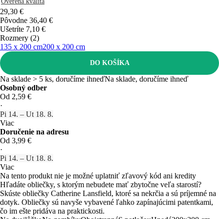
Overená kvalita
29,30 €
Pôvodne
36,40 €
Ušetríte 7,10 €
Rozmery (2)
135 x 200 cm
200 x 200 cm
DO KOŠÍKA
Na sklade > 5 ks, doručíme ihneď
Na sklade, doručíme ihneď
Osobný odber
Od 2,59 €
·
Pi 14. – Ut 18. 8.
Viac
Doručenie na adresu
Od 3,99 €
·
Pi 14. – Ut 18. 8.
Viac
Na tento produkt nie je možné uplatniť zľavový kód ani kredity
Hľadáte obliečky, s ktorým nebudete mať zbytočne veľa starostí?
Skúste obliečky Catherine Lansfield, ktoré sa nekrčia a sú príjemné na
dotyk. Obliečky sú navyše vybavené ľahko zapínajúcimi patentkami,
čo im ešte pridáva na praktickosti.