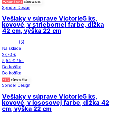
Výhodná cena
súprava 5 ks
Spinder Design
Vešiaky v súprave Victorie
5 ks,
kovové, v striebornej farbe, dĺžka
42 cm, výška 22 cm
(
5
)
Na sklade
27,70 €
5,54 € / ks
Do košíka
Do košíka
-9 %
súprava 5 ks
Spinder Design
Vešiaky v súprave Victorie
5 ks,
kovové, v lososovej farbe, dĺžka 42
cm, výška 22 cm