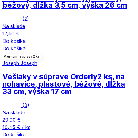
béžový, dĺžka 3,5 cm, výška 26 cm
(
2
)
Na sklade
17,40 €
Do košíka
Do košíka
Premium
súprava 2 ks
Joseph Joseph
Vešiaky v súprave Orderly
2 ks, na
nohavice, plastové, béžové, dĺžka
33 cm, výška 17 cm
(
3
)
Na sklade
20,90 €
10,45 € / ks
Do košíka