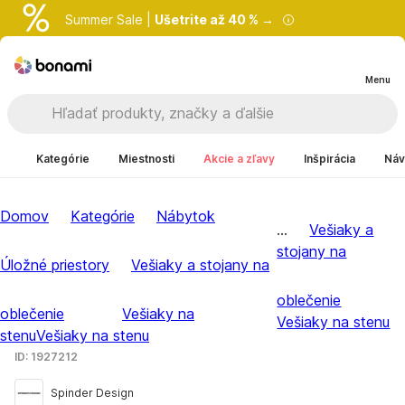
Summer Sale |
Ušetrite až 40 % →
Menu
Kategórie
Miestnosti
Akcie a zľavy
Inšpirácia
Náv
Domov
Kategórie
Nábytok
...
Vešiaky a
stojany na
Úložné priestory
Vešiaky a stojany na
oblečenie
oblečenie
Vešiaky na
Vešiaky na stenu
stenu
Vešiaky na stenu
ID: 1927212
Spinder Design