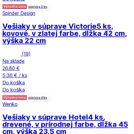
Výhodná cena
súprava 5 ks
Spinder Design
Vešiaky v súprave Victorie
5 ks,
kovové, v zlatej farbe, dĺžka 42 cm,
výška 22 cm
(
19
)
Na sklade
26,80 €
5,36 € / ks
Do košíka
Do košíka
Výhodná cena
súprava 4 ks
Wenko
Vešiaky v súprave Hotel
4 ks,
drevené, v prírodnej farbe, dĺžka 45
cm, výška 23,5 cm