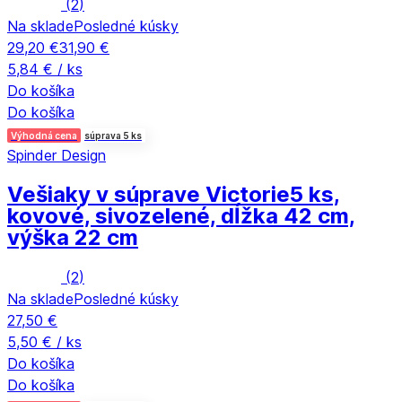
(
2
)
Na sklade
Posledné kúsky
29,20 €
31,90 €
5,84 € / ks
Do košíka
Do košíka
Výhodná cena
súprava 5 ks
Spinder Design
Vešiaky v súprave Victorie
5 ks,
kovové, sivozelené, dĺžka 42 cm,
výška 22 cm
(
2
)
Na sklade
Posledné kúsky
27,50 €
5,50 € / ks
Do košíka
Do košíka