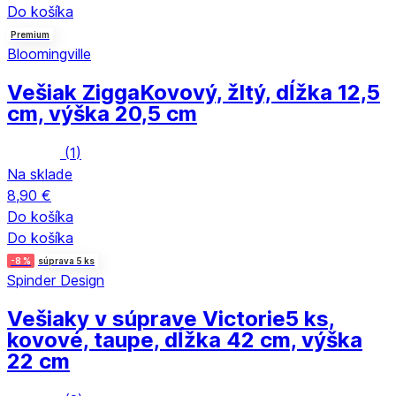
Do košíka
Premium
Bloomingville
Vešiak Zigga
Kovový, žltý, dĺžka 12,5
cm, výška 20,5 cm
(
1
)
Na sklade
8,90 €
Do košíka
Do košíka
-8 %
súprava 5 ks
Spinder Design
Vešiaky v súprave Victorie
5 ks,
kovové, taupe, dĺžka 42 cm, výška
22 cm