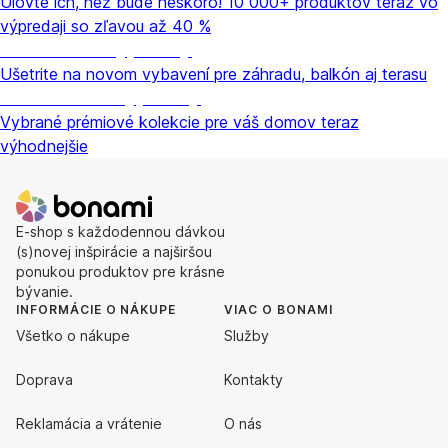
Ulovte ich, než bude neskoro! 10 000+ produktov teraz vo
výpredaji so zľavou až 40 %
Záhrada vo výpredaji
Ušetrite na novom vybavení pre záhradu, balkón aj terasu
Prémiové vo výpredaji
Vybrané prémiové kolekcie pre váš domov teraz
výhodnejšie
E-shop s každodennou dávkou
(s)novej inšpirácie a najširšou
ponukou produktov pre krásne
bývanie.
INFORMÁCIE O NÁKUPE
VIAC O BONAMI
Všetko o nákupe
Služby
Doprava
Kontakty
Reklamácia a vrátenie
O nás