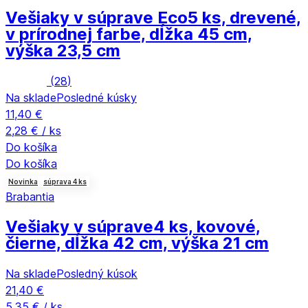
Vešiaky v súprave Eco
5 ks, drevené,
v prírodnej farbe, dĺžka 45 cm,
výška 23,5 cm
(
28
)
Na sklade
Posledné kúsky
11,40 €
2,28 € / ks
Do košíka
Do košíka
Novinka
súprava 4 ks
Brabantia
Vešiaky v súprave
4 ks, kovové,
čierne, dĺžka 42 cm, výška 21 cm
Na sklade
Posledný kúsok
21,40 €
5,35 € / ks