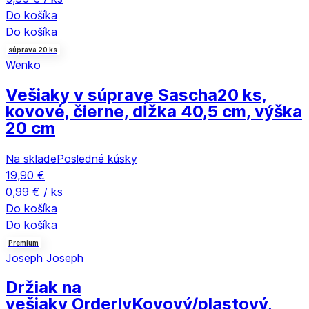
Do košíka
Do košíka
súprava 20 ks
Wenko
Vešiaky v súprave Sascha
20 ks,
kovové, čierne, dĺžka 40,5 cm, výška
20 cm
Na sklade
Posledné kúsky
19,90 €
0,99 € / ks
Do košíka
Do košíka
Premium
Joseph Joseph
Držiak na
vešiaky Orderly
Kovový/plastový,