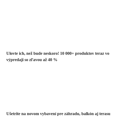
Summer Sale až
-40 %
Ulovte ich, než bude neskoro! 10 000+ produktov teraz vo
výpredaji so zľavou až 40 %
Záhrada vo
výpredaji
Ušetrite na novom vybavení pre záhradu, balkón aj terasu