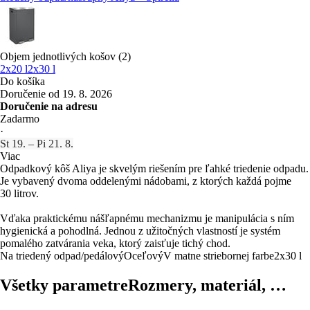
Objem jednotlivých košov (2)
2x20 l
2x30 l
Do košíka
Doručenie od 19. 8. 2026
Doručenie na adresu
Zadarmo
·
St 19. – Pi 21. 8.
Viac
Odpadkový kôš Aliya je skvelým riešením pre ľahké triedenie odpadu.
Je vybavený dvoma oddelenými nádobami, z ktorých každá pojme
30 litrov.
Vďaka praktickému nášľapnému mechanizmu je manipulácia s ním
hygienická a pohodlná. Jednou z užitočných vlastností je systém
pomalého zatvárania veka, ktorý zaisťuje tichý chod.
Na triedený odpad/pedálový
Oceľový
V matne striebornej farbe
2x30 l
Všetky parametre
Rozmery, materiál, …