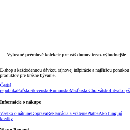
Prémiové vo
výpredaji
Vybrané prémiové kolekcie pre váš domov teraz výhodnejšie
E-shop s každodennou dávkou (s)novej inšpirácie a najširšou ponukou
produktov pre krásne bývanie.
Česká
republika
Poľsko
Slovensko
Rumunsko
Maďarsko
Chorvátsko
Litva
Lotyš
Informácie o nákupe
Všetko o nákupe
Doprava
Reklamácia a vrátenie
Platba
Ako fungujú
kredity
Viac o Bonami