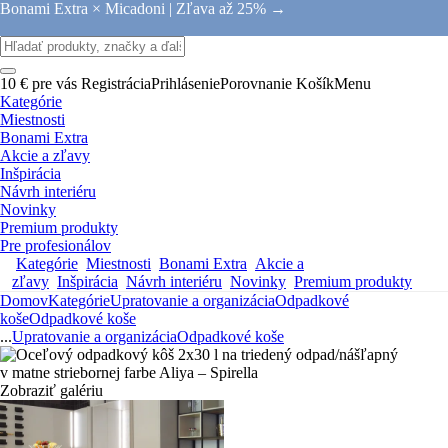
Bonami Extra × Micadoni |
Zľava až 25% →
10 € pre vás
Registrácia
Prihlásenie
Porovnanie
Košík
Menu
Kategórie
Miestnosti
Bonami Extra
Akcie a zľavy
Inšpirácia
Návrh interiéru
Novinky
Premium produkty
Pre profesionálov
Kategórie
Miestnosti
Bonami Extra
Akcie a
zľavy
Inšpirácia
Návrh interiéru
Novinky
Premium produkty
Domov
Kategórie
Upratovanie a organizácia
Odpadkové
koše
Odpadkové koše
...
Upratovanie a organizácia
Odpadkové koše
Zobraziť galériu