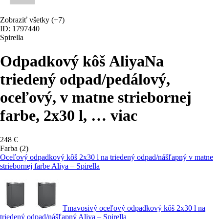
Zobraziť všetky
(+7)
ID: 1797440
Spirella
Odpadkový kôš Aliya
Na
triedený odpad/pedálový,
oceľový, v matne striebornej
farbe, 2x30 l
, …
viac
248 €
Farba (2)
Oceľový odpadkový kôš 2x30 l na triedený odpad/nášľapný v matne
striebornej farbe Aliya – Spirella
Tmavosivý oceľový odpadkový kôš 2x30 l na
triedený odpad/nášľapný Aliya – Spirella