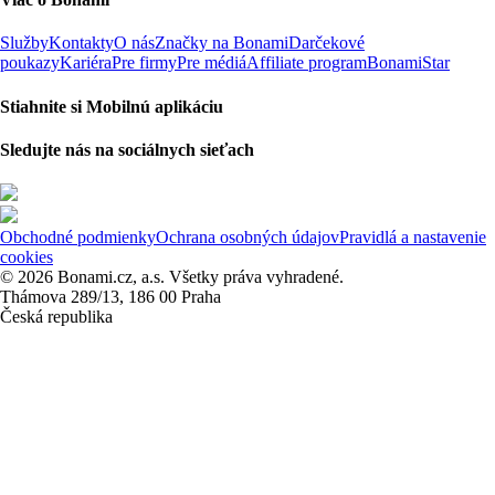
Služby
Kontakty
O nás
Značky na Bonami
Darčekové
poukazy
Kariéra
Pre firmy
Pre médiá
Affiliate program
BonamiStar
Stiahnite si Mobilnú aplikáciu
Sledujte nás na sociálnych sieťach
Obchodné podmienky
Ochrana osobných údajov
Pravidlá a nastavenie
cookies
© 2026 Bonami.cz, a.s. Všetky práva vyhradené.
Thámova 289/13, 186 00 Praha
Česká republika