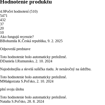
Hodnotenie produktu
4.9
Počet hodnotení
(
510
)
5
471
4
32
3
7
2
0
1
0
Ako fungujú recenzie?
B
Bohumila K.
Česká republika
,
9. 2. 2025
Odpovedá predstave
Toto hodnotenie bolo automaticky preložené.
D
Daniela I.
Rumunsko
,
2. 10. 2024
Najodolnejšia a skvelá sušička riadu. Je nenáročný na údržbu.
Toto hodnotenie bolo automaticky preložené.
M
Małgorzata S.
Poľsko
,
2. 10. 2024
plní svoju úlohu
Toto hodnotenie bolo automaticky preložené.
Natalia S.
Poľsko
,
28. 8. 2024