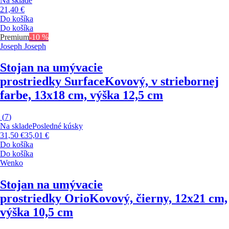
Na sklade
21,40 €
Do košíka
Do košíka
Premium
-10 %
Joseph Joseph
Stojan na umývacie
prostriedky Surface
Kovový, v striebornej
farbe, 13x18 cm, výška 12,5 cm
(
7
)
Na sklade
Posledné kúsky
31,50 €
35,01 €
Do košíka
Do košíka
Wenko
Stojan na umývacie
prostriedky Orio
Kovový, čierny, 12x21 cm,
výška 10,5 cm