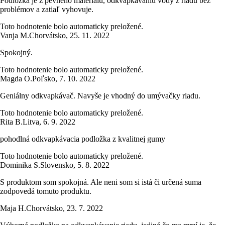
Podložka je z pevného materiálu, odkvapkávaniu vody z riadu bez
problémov a zatiaľ vyhovuje.
Toto hodnotenie bolo automaticky preložené.
Vanja M.
Chorvátsko
,
25. 11. 2022
Spokojný.
Toto hodnotenie bolo automaticky preložené.
Magda O.
Poľsko
,
7. 10. 2022
Geniálny odkvapkávač. Navyše je vhodný do umývačky riadu.
Toto hodnotenie bolo automaticky preložené.
Rita B.
Litva
,
6. 9. 2022
pohodlná odkvapkávacia podložka z kvalitnej gumy
Toto hodnotenie bolo automaticky preložené.
Dominika S.
Slovensko
,
5. 8. 2022
S produktom som spokojná. Ale neni som si istá či určená suma
zodpovedá tomuto produktu.
Maja H.
Chorvátsko
,
23. 7. 2022