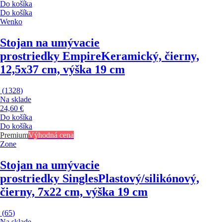
Do košíka
Do košíka
Wenko
Stojan na umývacie
prostriedky Empire
Keramický, čierny,
12,5x37 cm, výška 19 cm
(
1328
)
Na sklade
24,60 €
Do košíka
Do košíka
Premium
Výhodná cena
Zone
Stojan na umývacie
prostriedky Singles
Plastový/silikónový,
čierny, 7x22 cm, výška 19 cm
(
65
)
Na sklade