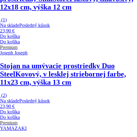
12x18 cm, výška 12 cm
(
1
)
Na sklade
Posledný kúsok
23,90 €
Do košíka
Do košíka
Premium
Joseph Joseph
Stojan na umývacie prostriedky Duo
Steel
Kovový, v lesklej striebornej farbe,
11x23 cm, výška 13 cm
(
2
)
Na sklade
Posledný kúsok
23,90 €
Do košíka
Do košíka
Premium
YAMAZAKI