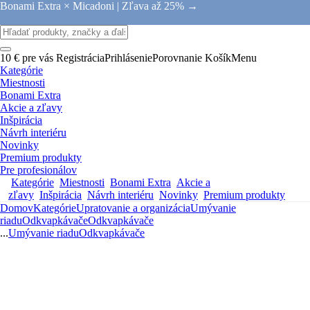
Bonami Extra × Micadoni |
Zľava až 25% →
10 € pre vás
Registrácia
Prihlásenie
Porovnanie
Košík
Menu
Kategórie
Miestnosti
Bonami Extra
Akcie a zľavy
Inšpirácia
Návrh interiéru
Novinky
Premium produkty
Pre profesionálov
Kategórie
Miestnosti
Bonami Extra
Akcie a
zľavy
Inšpirácia
Návrh interiéru
Novinky
Premium produkty
Domov
Kategórie
Upratovanie a organizácia
Umývanie
riadu
Odkvapkávače
Odkvapkávače
...
Umývanie riadu
Odkvapkávače