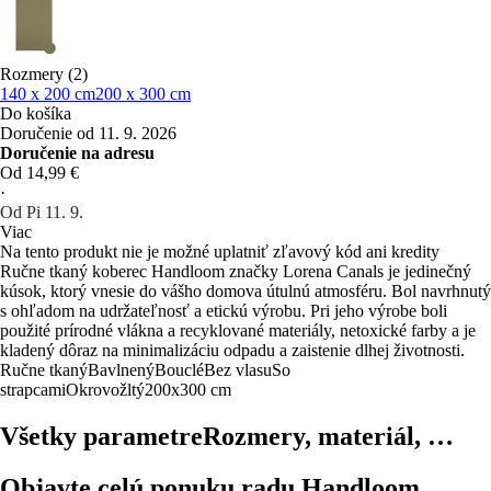
Rozmery (2)
140 x 200 cm
200 x 300 cm
Do košíka
Doručenie od 11. 9. 2026
Doručenie na adresu
Od 14,99 €
·
Od Pi 11. 9.
Viac
Na tento produkt nie je možné uplatniť zľavový kód ani kredity
Ručne tkaný koberec Handloom značky Lorena Canals je jedinečný
kúsok, ktorý vnesie do vášho domova útulnú atmosféru. Bol navrhnutý
s ohľadom na udržateľnosť a etickú výrobu. Pri jeho výrobe boli
použité prírodné vlákna a recyklované materiály, netoxické farby a je
kladený dôraz na minimalizáciu odpadu a zaistenie dlhej životnosti.
Ručne tkaný
Bavlnený
Bouclé
Bez vlasu
So
strapcami
Okrovožltý
200x300 cm
Všetky parametre
Rozmery, materiál, …
Objavte celú ponuku radu Handloom