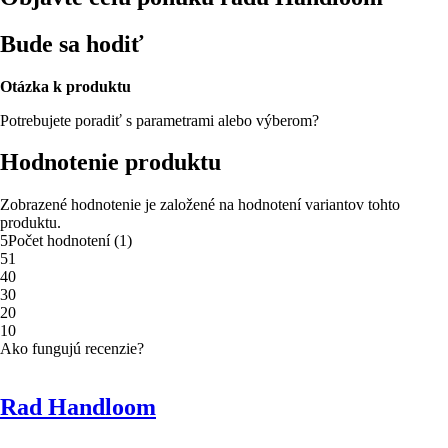
Bude sa hodiť
Otázka k produktu
Potrebujete poradiť s parametrami alebo výberom?
Hodnotenie produktu
Zobrazené hodnotenie je založené na hodnotení variantov tohto
produktu.
5
Počet hodnotení
(
1
)
5
1
4
0
3
0
2
0
1
0
Ako fungujú recenzie?
Rad Handloom