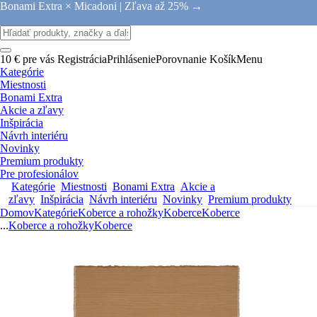
Bonami Extra × Micadoni |
Zľava až 25% →
10 € pre vás
Registrácia
Prihlásenie
Porovnanie
Košík
Menu
Kategórie
Miestnosti
Bonami Extra
Akcie a zľavy
Inšpirácia
Návrh interiéru
Novinky
Premium produkty
Pre profesionálov
Kategórie
Miestnosti
Bonami Extra
Akcie a
zľavy
Inšpirácia
Návrh interiéru
Novinky
Premium produkty
Domov
Kategórie
Koberce a rohožky
Koberce
Koberce
...
Koberce a rohožky
Koberce