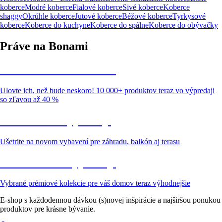
koberce
Modré koberce
Fialové koberce
Sivé koberce
Koberce
shaggy
Okrúhle koberce
Jutové koberce
Béžové koberce
Tyrkysové
koberce
Koberce do kuchyne
Koberce do spálne
Koberce do obývačky
Práve na Bonami
Summer Sale až -40 %
Ulovte ich, než bude neskoro! 10 000+ produktov teraz vo výpredaji
so zľavou až 40 %
Záhrada vo výpredaji
Ušetrite na novom vybavení pre záhradu, balkón aj terasu
Prémiové vo výpredaji
Vybrané prémiové kolekcie pre váš domov teraz výhodnejšie
E-shop s každodennou dávkou (s)novej inšpirácie a najširšou ponukou
produktov pre krásne bývanie.