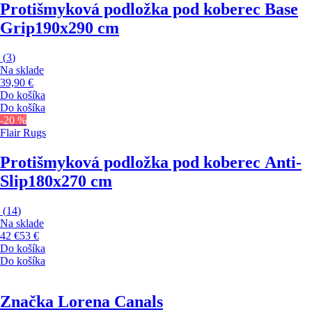
Protišmyková podložka pod koberec Base
Grip
190x290 cm
(
3
)
Na sklade
39,90 €
Do košíka
Do košíka
-20 %
Flair Rugs
Protišmyková podložka pod koberec Anti-
Slip
180x270 cm
(
14
)
Na sklade
42 €
53 €
Do košíka
Do košíka
Značka Lorena Canals