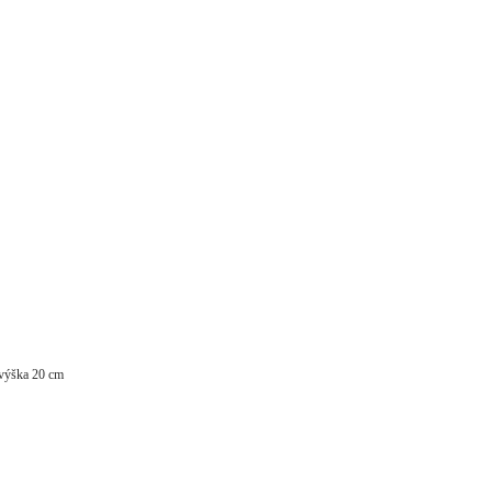
LED, so stmievačom, kovová/plastová, na USB, krémovobiela, výška 20 cm