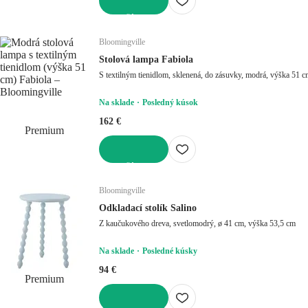
DO KOŠÍKA
Bloomingville
Stolová lampa Fabiola
S textilným tienidlom, sklenená, do zásuvky, modrá, 
Na sklade
Posledný kúsok
162 €
Premium
DO KOŠÍKA
Bloomingville
Odkladací stolík Salino
Z kaučukového dreva, svetlomodrý, ø 41 cm, výška 53,5 cm
Na sklade
Posledné kúsky
94 €
Premium