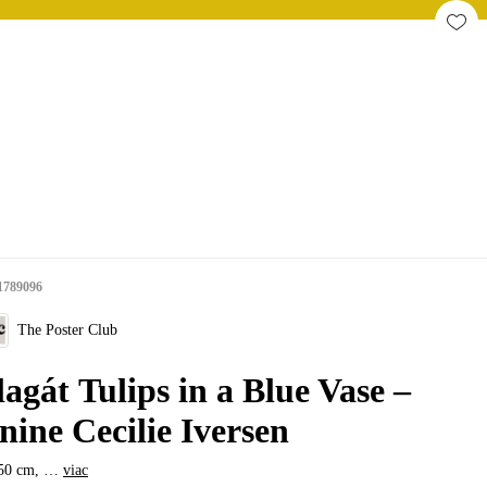
1789096
The Poster Club
lagát Tulips in a Blue Vase –
nine Cecilie Iversen
50 cm
, …
viac