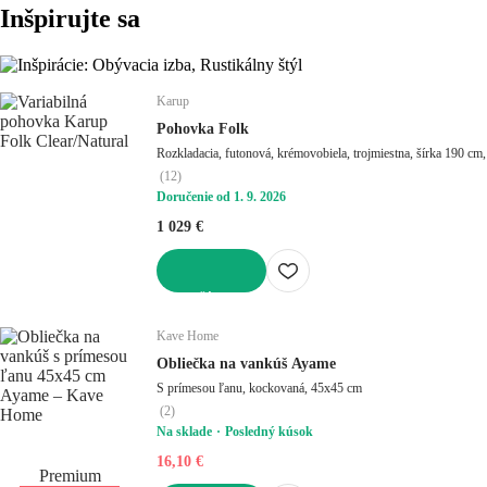
Inšpirujte sa
Karup
Pohovka Folk
Rozkladacia, futonová, krémovobiela, trojmiestna, šírka 190 cm
(
12
)
Doručenie od 1. 9. 2026
1 029 €
DO KOŠÍKA
Kave Home
Obliečka na vankúš Ayame
S prímesou ľanu, kockovaná, 45x45 cm
(
2
)
Na sklade
Posledný kúsok
16,10 €
Premium