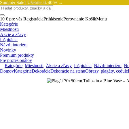
Summer Sale |
Ušetrite až 40 % →
10 € pre vás
Registrácia
Prihlásenie
Porovnanie
Košík
Menu
Kategórie
Miestnosti
Akcie a zľavy
Inšpirácia
Návrh interiéru
Novinky
Premium produkty
Pre profesionálov
Kategórie
Miestnosti
Akcie a zľavy
Inšpirácia
Návrh interiéru
No
Domov
Kategórie
Dekorácie
Dekorácie na stenu
Obrazy, plagáty, cedule