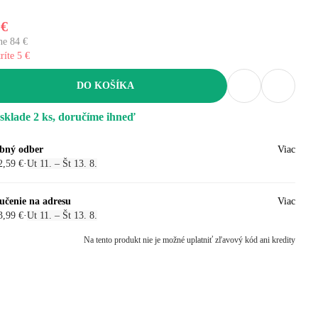
 €
ne 84 €
ríte 5 €
DO KOŠÍKA
sklade 2 ks, doručíme ihneď
bný odber
Viac
2,59 €
·
Ut 11. – Št 13. 8.
učenie na adresu
Viac
3,99 €
·
Ut 11. – Št 13. 8.
Na tento produkt nie je možné uplatniť zľavový kód ani kredity