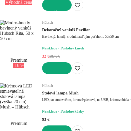
Výhodná cena
DO KOŠÍKA
Hübsch
Dekoračný vankúš Pavilion
Bavlnený, hnedý, s odnímateľným poťahom, 50x50 cm
Na sklade
Posledný kúsok
32 €
38,40 €
Premium
-16 %
DO KOŠÍKA
Hübsch
Stolová lampa Mush
Na sklade
Posledné kúsky
93 €
Premium