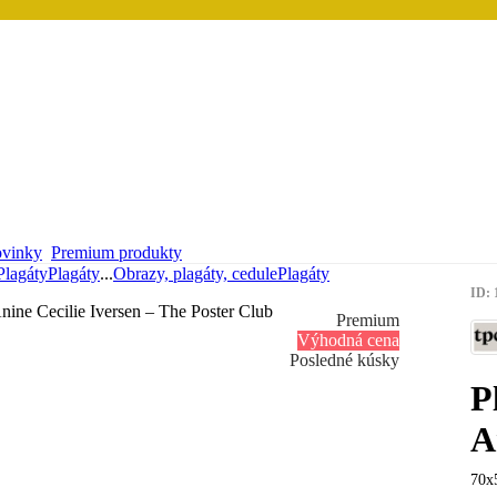
vinky
Premium produkty
Plagáty
Plagáty
...
Obrazy, plagáty, cedule
Plagáty
ID: 
Premium
Výhodná cena
Posledné kúsky
P
A
70x