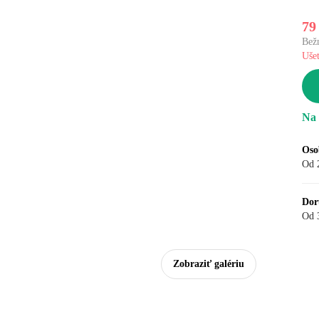
79
Bež
Ušet
Na 
Oso
Od 
Dor
Od 
Zobraziť galériu