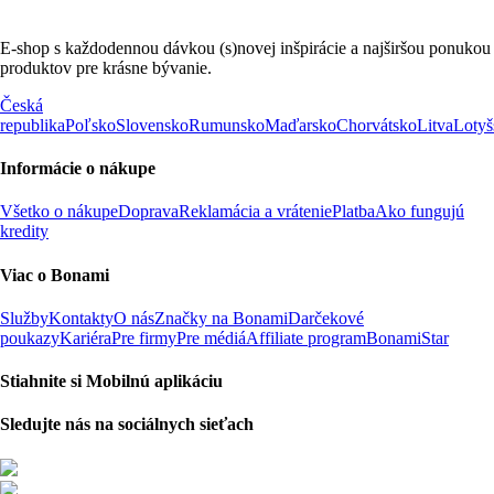
E-shop s každodennou dávkou (s)novej inšpirácie a najširšou ponukou
produktov pre krásne bývanie.
Česká
republika
Poľsko
Slovensko
Rumunsko
Maďarsko
Chorvátsko
Litva
Lotyš
Informácie o nákupe
Všetko o nákupe
Doprava
Reklamácia a vrátenie
Platba
Ako fungujú
kredity
Viac o Bonami
Služby
Kontakty
O nás
Značky na Bonami
Darčekové
poukazy
Kariéra
Pre firmy
Pre médiá
Affiliate program
BonamiStar
Stiahnite si Mobilnú aplikáciu
Sledujte nás na sociálnych sieťach