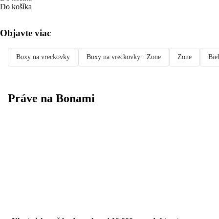
Do košíka
Objavte viac
Boxy na vreckovky
Boxy na vreckovky · Zone
Zone
Bie
Práve na Bonami
Summer Sale až
-40 %