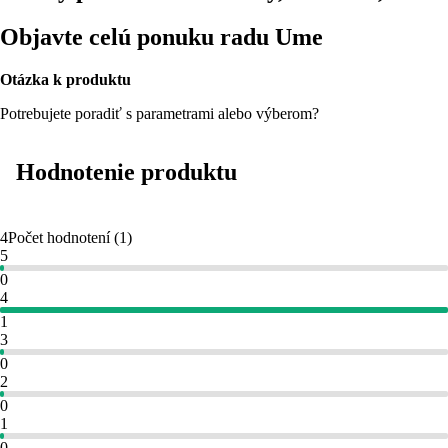
Objavte celú ponuku radu Ume
Otázka k produktu
Potrebujete poradiť s parametrami alebo výberom?
Hodnotenie produktu
4
Počet hodnotení
(
1
)
5
0
4
1
3
0
2
0
1
0