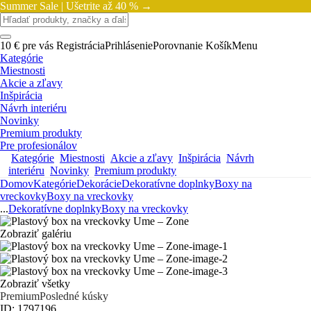
Summer Sale |
Ušetrite až 40 % →
10 € pre vás
Registrácia
Prihlásenie
Porovnanie
Košík
Menu
Kategórie
Miestnosti
Akcie a zľavy
Inšpirácia
Návrh interiéru
Novinky
Premium produkty
Pre profesionálov
Kategórie
Miestnosti
Akcie a zľavy
Inšpirácia
Návrh
interiéru
Novinky
Premium produkty
Domov
Kategórie
Dekorácie
Dekoratívne doplnky
Boxy na
vreckovky
Boxy na vreckovky
...
Dekoratívne doplnky
Boxy na vreckovky
Zobraziť galériu
Zobraziť všetky
Premium
Posledné kúsky
ID: 1797196