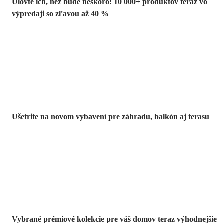
Ulovte ich, než bude neskoro! 10 000+ produktov teraz vo
výpredaji so zľavou až 40 %
Záhrada vo
výpredaji
Ušetrite na novom vybavení pre záhradu, balkón aj terasu
Prémiové vo
výpredaji
Vybrané prémiové kolekcie pre váš domov teraz výhodnejšie