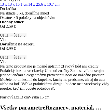
13 x 13 x 15.1 cm
14 x 25.6 x 10.7 cm
Do košíka
Na sklade 3 ks, doručíme ihneď
Ostatné > 5 položky na objednávku
Osobný odber
Od 2,59 €
·
Ut 11. – Št 13. 8.
Viac
Doručenie na adresu
Od 3,99 €
·
Ut 11. – Št 13. 8.
Viac
Na tento produkt nie je možné uplatniť zľavový kód ani kredity
Praktický box na vreckovky Ume od značky Zone sa vďaka svojmu
jednoduchému a elegantnému prevedeniu hodí do každého priestoru.
Môžete ho umiestniť do kúpeľne, kuchyne, predsiene, ale aj do auta
alebo na loď. Vďaka praktickému dizajnu budete mať vreckovky vždy
poruke, keď ich budete potrebovať.
Plastový
13x13 cm
Výška 15 cm
Všetky parametre
Rozmery, materiál, …