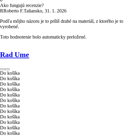
Ako fungujú recenzie?
R
Roberto F.
Taliansko
,
31. 1. 2026
Podľa môjho názoru je to príliš drahé na materiál, z ktorého je to
vyrobené.
Toto hodnotenie bolo automaticky preložené.
Rad Ume
Do košíka
Do košíka
Do košíka
Do košíka
Do košíka
Do košíka
Do košíka
Do košíka
Do košíka
Do košíka
Do košíka
Do košíka